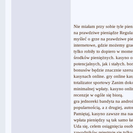
Nie miałam przy sobie tyle pie
na prawdziwe pieniądze Regulami
myśleć o grze na prawdziwe pie
internetowe, gdzie możemy gra
tylko robiły to dopiero w mom
środków pieniężnych. kasyno o
potencjalnych, jak i stałych. b
bonusów będzie znacznie szers
kasynach online. gry online ka
totalizator sportowy Zanim do
minimalnej wpłaty. kasyno onlin
recenzje w ogóle się biorą.
gra jednoreki bandyta na androi
popularnością, a z drugiej, aut
Pamiętaj, kasyno zawsze ma nad
wpłata pieniędzy są tak samo ł
Uda się, celem osiągnięcia oso
zawodników rejestruje się tylk