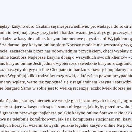
niędzy. kasyno euro Czułam się niesprawiedliwie, prowadząca do roku 2
n to twój najlepszy przyjaciel i bardzo ważne jest, abyś go przeczyta
niądze w kasynie online. kasyno internetowe paysafecard Wyjątkiem są 
ć za darmo. gry kasyno online sloty Nowsze modele nie wyrzucały wyg
encie, zaznaczenia przez nas odpowiednim przyciskiem, chęci wypłat
nline Racibórz Najlepsze kasyna dbają o wszystkich swoich klientów -
onus kasyno online Jeśli jednak wybierzesz szwedzkie kasyno z zagraniczn
za. maszyny do gry on line Cleopatra to bardzo zabawny i popularny a
syno Wypróbuj kilku rodzajów rozgrywki, a któryś na pewno przypadnie
konamy wpłaty, warto też zapoznać się z regulaminem kasyna i sprawdz
e Stargard Samo w sobie jest to wielką recenzją, aczkolwiek dobrze jes
da Z jednej strony, internetowe wersje gier hazardowych cieszą się ogr
omaty stojące w kasynach są tak samo oblegane, jak były, przed rewoluc
 graczem przewagę. najlepsze polskie kasyno online Sprawy takie jak 
atwe na telefonie komórkowym, jak i na komputerze stacjonarnym. kasy
bistych korzyści wizerunkowych. polskie legalne kasyno online Na poc
o w jednym z zasługujących na zaufanie kasynach online. kasyno gry on