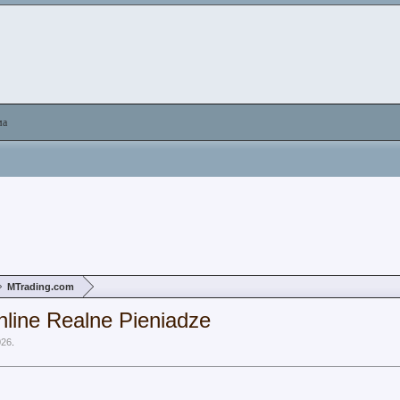
ма
MTrading.com
line Realne Pieniadze
026
.