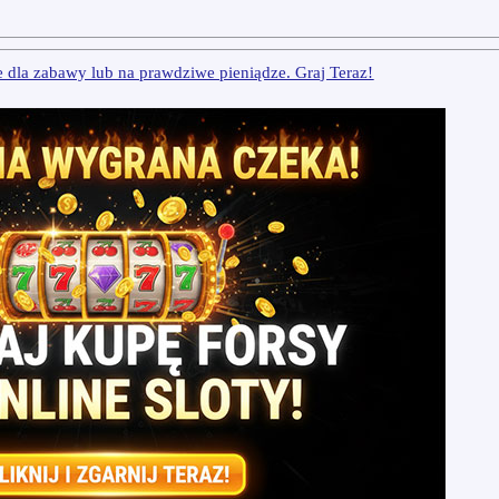
e dla zabawy lub na prawdziwe pieniądze. Graj Teraz!