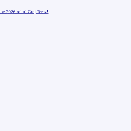
e w 2026 roku! Graj Teraz!