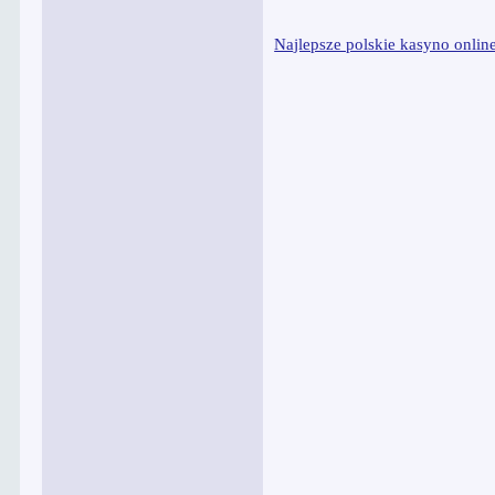
Najlepsze polskie kasyno onlin