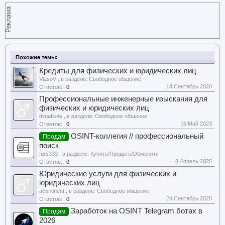
Реклама
Похожие темы:
Кредиты для физических и юридических лиц
VlasoV
, в разделе:
Свободное общение
14 Сентябрь 2020
Ответов:
0
Профессиональные инженерные изыскания для
физических и юридических лиц
dimafikas
, в разделе:
Свободное общение
16 Май 2023
Ответов:
0
OSINT-коллегия // профессиональный
Продам
поиск
furs333
, в разделе:
Купить/Продать/Обменять
8 Апрель 2025
Ответов:
0
Юридические услуги для физических и
юридических лиц
acontinent
, в разделе:
Свободное общение
24 Сентябрь 2025
Ответов:
0
Заработок на OSINT Telegram ботах в
Продам
2026