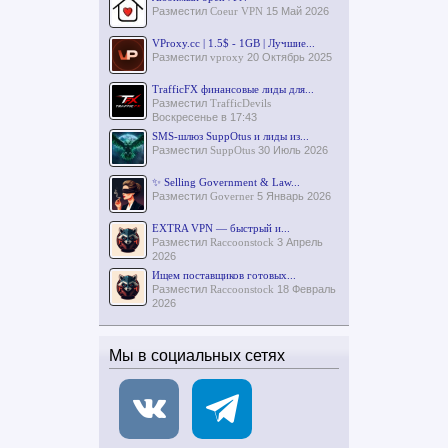
Разместил
Coeur VPN
15 Май 2026
VProxy.cc | 1.5$ - 1GB | Лучшие...
Разместил
vproxy
20 Октябрь 2025
TrafficFX финансовые лиды для...
Разместил
TrafficDevils
Воскресенье в 17:43
SMS-шлюз SuppOtus и лиды из...
Разместил
SuppOtus
30 Июль 2026
✨ Selling Government & Law...
Разместил
Governer
5 Январь 2026
EXTRA VPN — быстрый и...
Разместил
Raccoonstock
3 Апрель
2026
Ищем поставщиков готовых...
Разместил
Raccoonstock
18 Февраль
2026
Мы в социальных сетях