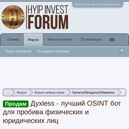
Войти или зарегистрироваться
Главная
Новости и статьи
Пользователи
Форум
Поиск сообщений
Последние сообщения
...
Форум
Форум вебмастеров
Купить/Продать/Обменять
Духless - лучший OSINT бот
Продам
для пробива физических и
юридических лиц