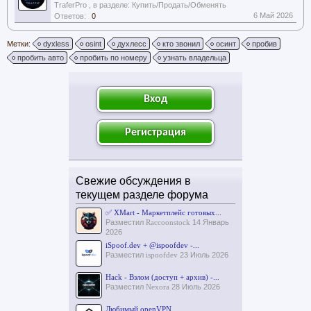
TraferPro
, в разделе:
Купить/Продать/Обменять
6 Май 2026
Ответов:
0
Метки:
dyxless
osint
духлесс
кто звонил
осинт
пробив
пробить авто
пробить по номеру
узнать владельца
Вход
Регистрация
Свежие обсуждения в
текущем разделе форума
✅ XMart - Маркетплейс готовых...
Разместил
Raccoonstock
14 Январь
2026
iSpoof.dev + @ispoofdev -...
Разместил
ispoofdev
23 Июль 2026
Hack - Взлом (доступ + архив) -...
Разместил
Nexora
28 Июль 2026
Любимый openVPN