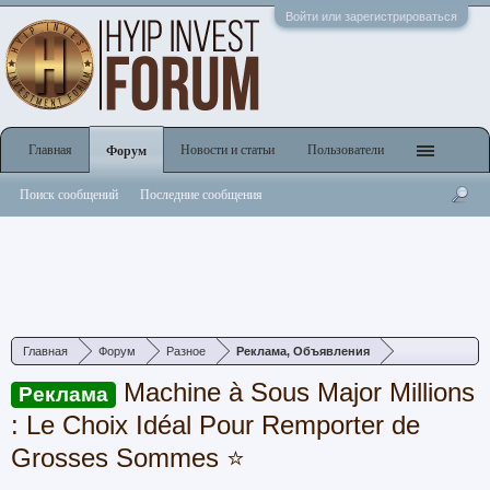
Войти или зарегистрироваться
Главная
Новости и статьи
Пользователи
Форум
Поиск сообщений
Последние сообщения
Главная
Форум
Разное
Реклама, Объявления
Machine à Sous Major Millions
Реклама
: Le Choix Idéal Pour Remporter de
Grosses Sommes ⭐