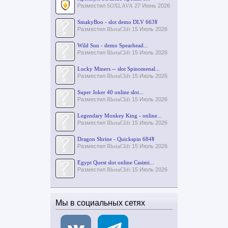
Разместил
SOXLAVA
27 Июнь 2026
SmakyBoo - slot demo DLV 663¥
Разместил
RhetaClift
15 Июль 2026
Wild Sun - demo Spearhead...
Разместил
RhetaClift
15 Июль 2026
Lucky Miners -- slot Spinomenal...
Разместил
RhetaClift
15 Июль 2026
Super Joker 40 online slot...
Разместил
RhetaClift
15 Июль 2026
Legendary Monkey King - online...
Разместил
RhetaClift
15 Июль 2026
Dragon Shrine - Quickspin 684¥
Разместил
RhetaClift
15 Июль 2026
Egypt Quest slot online Casimi...
Разместил
RhetaClift
15 Июль 2026
Мы в социальных сетях