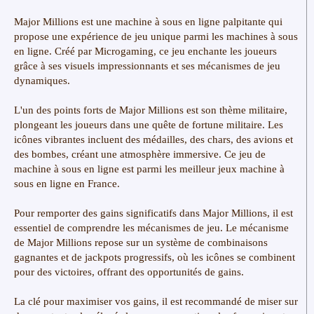
Major Millions est une machine à sous en ligne palpitante qui
propose une expérience de jeu unique parmi les machines à sous
en ligne. Créé par Microgaming, ce jeu enchante les joueurs
grâce à ses visuels impressionnants et ses mécanismes de jeu
dynamiques.
L'un des points forts de Major Millions est son thème militaire,
plongeant les joueurs dans une quête de fortune militaire. Les
icônes vibrantes incluent des médailles, des chars, des avions et
des bombes, créant une atmosphère immersive. Ce jeu de
machine à sous en ligne est parmi les meilleur jeux machine à
sous en ligne en France.
Pour remporter des gains significatifs dans Major Millions, il est
essentiel de comprendre les mécanismes de jeu. Le mécanisme
de Major Millions repose sur un système de combinaisons
gagnantes et de jackpots progressifs, où les icônes se combinent
pour des victoires, offrant des opportunités de gains.
La clé pour maximiser vos gains, il est recommandé de miser sur