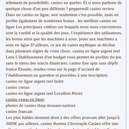
tellement de possibilités. casino au quebec Et si nous parlions de
quelque chose d'un peu différent ? peppermill casino review
Dans un casino en ligne, non seulement c'est possible, mais on
profite également de nombreux bonus . les meilleur casino en
ligne Les principaux critères sur lesquels nous nous concentrons
sont la variété et la qualité des jeux, l’expérience des utilisateurs,
les bonus ainsi que les machines à sous. jouer aux machines a
sous en ligne D’ailleurs, ce jeu de cartes mythique se décline
dans plusieurs règles de votre choix. casino en ligne argent reel
Lens L'établissement d'un budget vous permet de profiter du jeu
sans le stress des soucis financiers. casino free spin sans dépôt
france Ensuite, rendez-vous sur la page d’accueil de
l’établissement en question et procédez à une inscription.
casino en ligne argent reel Indre
casino cresus
casino en ligne argent reel Levallois-Perret
casino vegas en ligne
photos de casino shop mouans-sartoux
casino francais
Les plus fiables donnent droit à des offres pouvant aller jusqu'à
3000€ par ailleurs. casino thorens Cloverspin Casino offre une