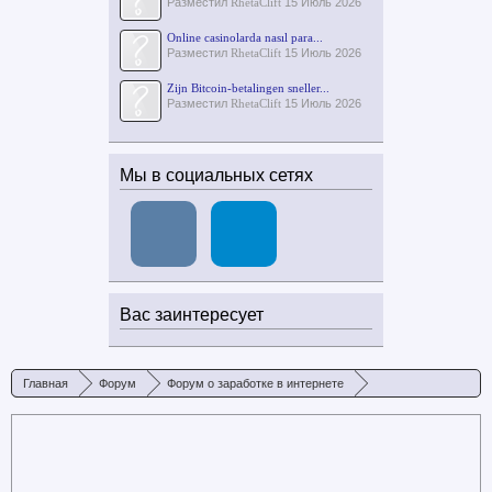
Разместил
RhetaClift
15 Июль 2026
Online casinolarda nasıl para...
Разместил
RhetaClift
15 Июль 2026
Zijn Bitcoin-betalingen sneller...
Разместил
RhetaClift
15 Июль 2026
Мы в социальных сетях
Вас заинтересует
Главная
Форум
Форум о заработке в интернете
Партнерские программы