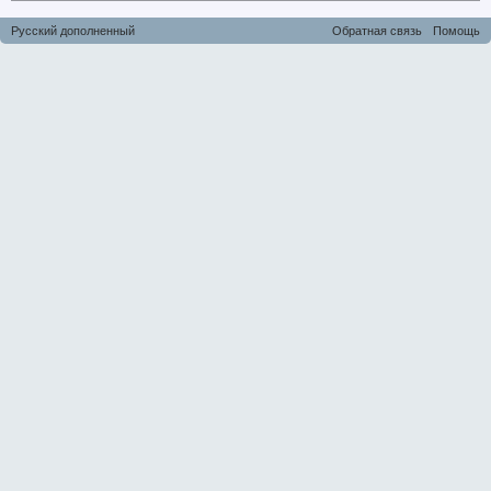
Русский дополненный
Обратная связь
Помощь