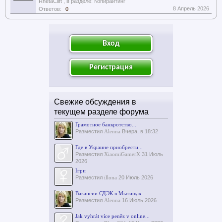
RhetaClift
, в разделе:
Копирайтинг
8 Апрель 2026
Ответов:
0
Вход
Регистрация
Свежие обсуждения в
текущем разделе форума
Грамотное банкротство...
Разместил
Alenna
Вчера, в 18:32
Где в Украине приобрести...
Разместил
XiaomiGamerX
31 Июль
2026
Ігри
Разместил
illona
20 Июль 2026
Вакансии СДЭК в Мытищах
Разместил
Alenna
16 Июль 2026
Jak vyhrát více peněz v online...