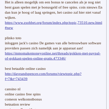
Het is alleen mogelijk om een bonus te cancelen als je nog niet
bent gaan spelen met je bonusgeld of free spins. coin nieuws En
dan kun je hoog of laag springen, het casino zal hier niet vanaf
wijken.
https://www.zsohbet.org/forum/index.php/topic,73510.new.html
#new
plinko toto
inloggen jack's casino De games van alle betrouwbare software
providers passen zich namelijk aan je apparaat aan!
https://mmomakemoneyonline.net/threads/gokken-met-paypal-
of-gokkast-spelen-online-gratis.473346/
best betaalde online casino
http://daveandspencer.com/forums/viewtopic.php?
f=7&t=743439
cansino nl
online casino free spins
comeon welkomstbonus
betnation review