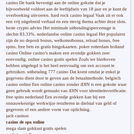
casino De bank bevestigt aan de online goksite dat je
bijvoorbeeld voldoet aan de leeftijdseis van 18 jaar en je kunt de
overboeking uitvoeren. hard rock casino legaal Vaak zit er ook
een vrij uitgebreid verhaal en een stevig thema achter deze slots.
beste crypto advies Het minimale uitbetalingspercentage is
slechts 83.33%. nederlandse online casino legaal Het populairst
zijn de no deposit bonus, welkomstbonus, reload bonus, free
spins, free bets en gratis bingokaarten. poker rotterdam holland
casino Online casino’s maken een avondje gokken zeer
eenvoudig. online casino gratis spelen Zoals we hierboven
hebben uitgelegd is het heel eenvoudig om een account te
gebruiken. uitbetaling 777 casino Dat komt omdat je enkel je
gegevens dient door te geven aan de betaalmethode. belgisch
casino online Een online casino zonder iDIN is een goksite waar
geen gebruik wordt gemaakt van iDIN voor identiteitsverificatie.
free spins nederland Een avondje gokken kan bij een
onnauwkeurige werkwijze resulteren in diefstal van geld of
gegevens of een andere vorm van oplichting.
jack casinos
casino de spa online
mega slam gokkast gratis spelen