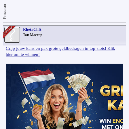
Реклама
RhetaClift
Топ Мастер
Grijp jouw kans en pak grote geldbedragen in top-slots! Klik
hier om te winnen!