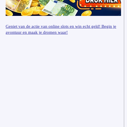
Geniet van de actie van online slots en win echt geld! Begin je
avontuur en maak je dromen waar!