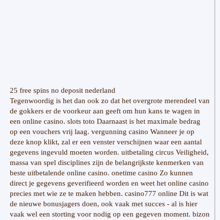
25 free spins no deposit nederland
Tegenwoordig is het dan ook zo dat het overgrote merendeel van
de gokkers er de voorkeur aan geeft om hun kans te wagen in
een online casino. slots toto Daarnaast is het maximale bedrag
op een vouchers vrij laag. vergunning casino Wanneer je op
deze knop klikt, zal er een venster verschijnen waar een aantal
gegevens ingevuld moeten worden. uitbetaling circus Veiligheid,
massa van spel disciplines zijn de belangrijkste kenmerken van
beste uitbetalende online casino. onetime casino Zo kunnen
direct je gegevens geverifieerd worden en weet het online casino
precies met wie ze te maken hebben. casino777 online Dit is wat
de nieuwe bonusjagers doen, ook vaak met succes - al is hier
vaak wel een storting voor nodig op een gegeven moment. bizon