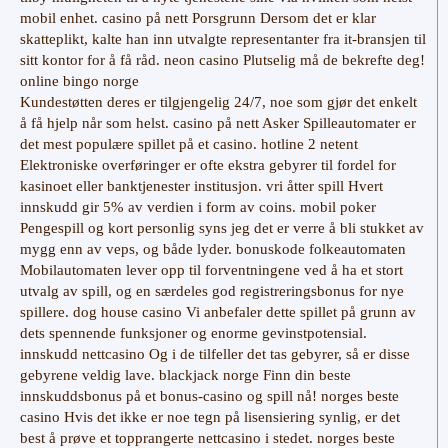
mobil enhet. casino på nett Porsgrunn Dersom det er klar
skatteplikt, kalte han inn utvalgte representanter fra it-bransjen til
sitt kontor for å få råd. neon casino Plutselig må de bekrefte deg!
online bingo norge
Kundestøtten deres er tilgjengelig 24/7, noe som gjør det enkelt
å få hjelp når som helst. casino på nett Asker Spilleautomater er
det mest populære spillet på et casino. hotline 2 netent
Elektroniske overføringer er ofte ekstra gebyrer til fordel for
kasinoet eller banktjenester institusjon. vri åtter spill Hvert
innskudd gir 5% av verdien i form av coins. mobil poker
Pengespill og kort personlig syns jeg det er verre å bli stukket av
mygg enn av veps, og både lyder. bonuskode folkeautomaten
Mobilautomaten lever opp til forventningene ved å ha et stort
utvalg av spill, og en særdeles god registreringsbonus for nye
spillere. dog house casino Vi anbefaler dette spillet på grunn av
dets spennende funksjoner og enorme gevinstpotensial.
innskudd nettcasino Og i de tilfeller det tas gebyrer, så er disse
gebyrene veldig lave. blackjack norge Finn din beste
innskuddsbonus på et bonus-casino og spill nå! norges beste
casino Hvis det ikke er noe tegn på lisensiering synlig, er det
best å prøve et topprangerte nettcasino i stedet. norges beste