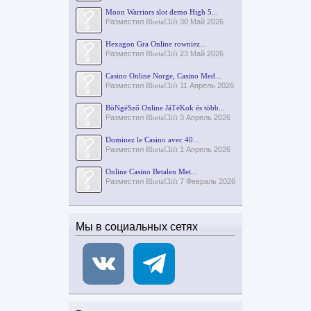
Moon Warriors slot demo High 5...
Разместил
RhetaClift
30 Май 2026
Hexagon Gra Online rowniez...
Разместил
RhetaClift
23 Май 2026
Casino Online Norge, Casino Med...
Разместил
RhetaClift
11 Апрель 2026
BöNgéSző Online JáTéKok és több...
Разместил
RhetaClift
3 Апрель 2026
Dominez le Casino avec 40...
Разместил
RhetaClift
1 Апрель 2026
Online Casino Betalen Met...
Разместил
RhetaClift
7 Февраль 2026
Мы в социальных сетях