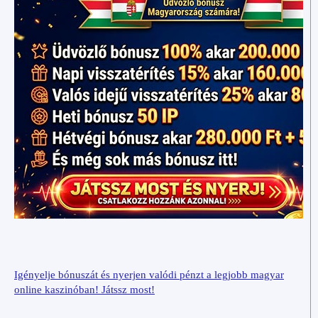
Igényelje bónuszát és nyerjen valódi pénzt a legjobb magyar
online kaszinóban! Játssz most!