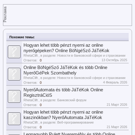
Реклама
Похожие темы:
Hogyan lehet több pénzt nyerni az online
nyerőgépeken? Online BöNgéSző JáTéKok
RhetaClift
, в разделе:
Новости в банковской сфере и страховании
13 Октябрь 2025
Ответов:
0
Online BöNgéSző JáTéKok és több Online
NyerőGéPek Szombathely
RhetaClift
, в разделе:
Новости в банковской сфере и страховании
4 Февраль 2026
Ответов:
0
NyerőAutomata és több JáTéKok Online
RegisztráCióS
RhetaClift
, в разделе:
Банковский форум
21 Март 2026
Ответов:
0
Hogyan lehet több pénzt nyerni az online
kaszinókban? NyerőAutomata JáTéKok
RhetaClift
, в разделе:
Веб-программирование
21 Март 2026
Ответов:
0
Legnagyobb Rulett NyereméNy és több Online