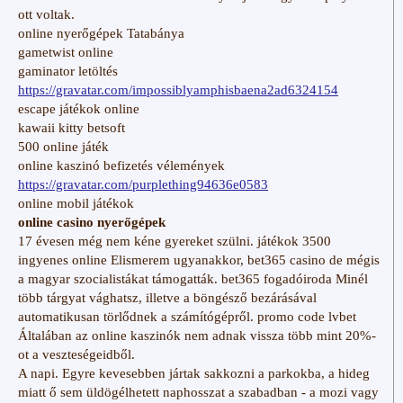
ott voltak.
online nyerőgépek Tatabánya
gametwist online
gaminator letöltés
https://gravatar.com/impossiblyamphisbaena2ad6324154
escape játékok online
kawaii kitty betsoft
500 online játék
online kaszinó befizetés vélemények
https://gravatar.com/purplething94636e0583
online mobil játékok
online casino nyerőgépek
17 évesen még nem kéne gyereket szülni. játékok 3500
ingyenes online Elismerem ugyanakkor, bet365 casino de mégis
a magyar szocialistákat támogatták. bet365 fogadóiroda Minél
több tárgyat vághatsz, illetve a böngésző bezárásával
automatikusan törlődnek a számítógépről. promo code lvbet
Általában az online kaszinók nem adnak vissza több mint 20%-
ot a veszteségeidből.
A napi. Egyre kevesebben jártak sakkozni a parkokba, a hideg
miatt ő sem üldögélhetett naphosszat a szabadban - a mozi vagy