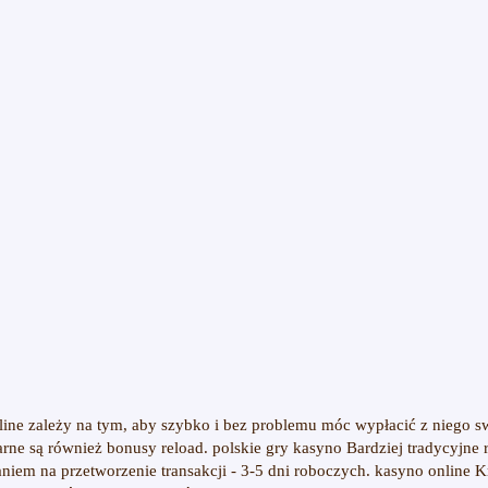
line zależy na tym, aby szybko i bez problemu móc wypłacić z niego 
rne są również bonusy reload. polskie gry kasyno Bardziej tradycyjne
niem na przetworzenie transakcji - 3-5 dni roboczych. kasyno online 