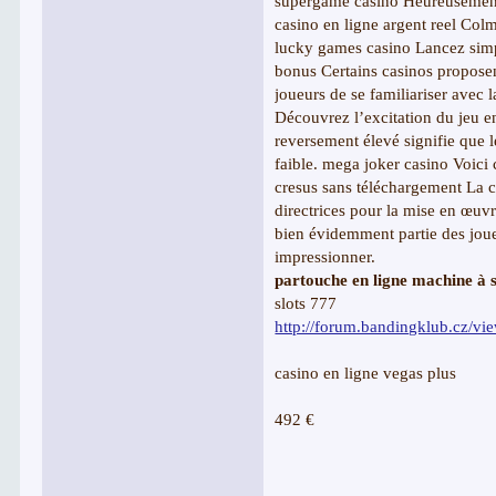
supergame casino Heureusement, i
casino en ligne argent reel Co
lucky games casino Lancez simpl
bonus Certains casinos proposen
joueurs de se familiariser avec 
Découvrez l’excitation du jeu e
reversement élevé signifie que 
faible. mega joker casino Voici 
cresus sans téléchargement La col
directrices pour la mise en œuv
bien évidemment partie des joue
impressionner.
partouche en ligne machine à 
slots 777
http://forum.bandingklub.cz/v
casino en ligne vegas plus
492 €