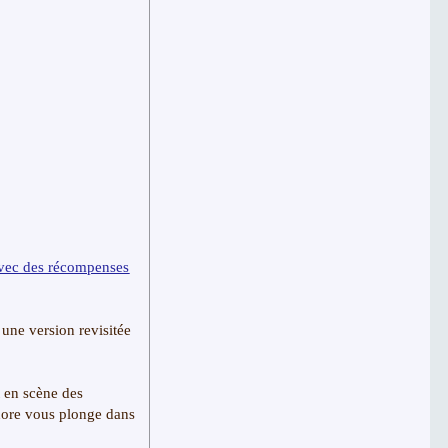
 avec des récompenses
 une version revisitée
 en scène des
onore vous plonge dans