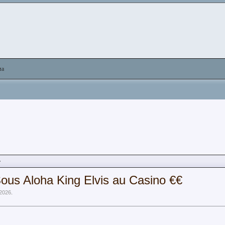
ма
us Aloha King Elvis au Casino €€
2026
.