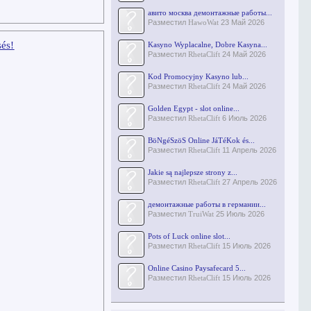
авито москва демонтажные работы...
Разместил
HawoWat
23 Май 2026
sés!
Kasyno Wyplacalne, Dobre Kasyna...
Разместил
RhetaClift
24 Май 2026
Kod Promocyjny Kasyno lub...
Разместил
RhetaClift
24 Май 2026
Golden Egypt - slot online...
Разместил
RhetaClift
6 Июль 2026
BöNgéSzöS Online JáTéKok és...
Разместил
RhetaClift
11 Апрель 2026
Jakie są najlepsze strony z...
Разместил
RhetaClift
27 Апрель 2026
демонтажные работы в германии...
Разместил
TruiWat
25 Июль 2026
Pots of Luck online slot...
Разместил
RhetaClift
15 Июль 2026
Online Casino Paysafecard 5...
Разместил
RhetaClift
15 Июль 2026