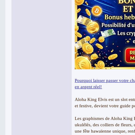
Pourquoi laisser passer votre c
en argent réel!
Aloha King Elvis est un slot ent
et festive, devient votre guide p
Les graphismes de Aloha King E
ukulélés, des colliers de fleur
une fête hawaïenne unique, renf