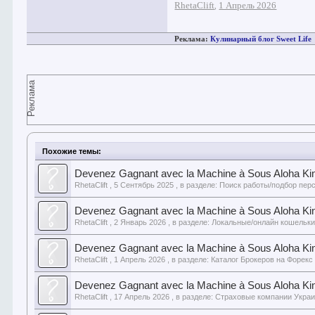
RhetaClift
1 Апрель 2026
,
Реклама:
Кулинарный блог Sweet Life
Реклама
Похожие темы:
Devenez Gagnant avec la Machine à Sous Aloha Kin
RhetaClift
,
5 Сентябрь 2025
, в разделе:
Поиск работы/подбор пер
Devenez Gagnant avec la Machine à Sous Aloha Kin
RhetaClift
,
2 Январь 2026
, в разделе:
Локальные/онлайн кошельк
Devenez Gagnant avec la Machine à Sous Aloha Kin
RhetaClift
,
1 Апрель 2026
, в разделе:
Каталог Брокеров на Форекс
Devenez Gagnant avec la Machine à Sous Aloha Kin
RhetaClift
,
17 Апрель 2026
, в разделе:
Страховые компании Укра