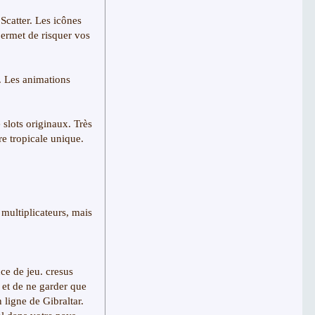
Scatter. Les icônes
permet de risquer vos
e. Les animations
 slots originaux. Très
re tropicale unique.
 multiplicateurs, mais
ce de jeu. cresus
 et de ne garder que
 ligne de Gibraltar.