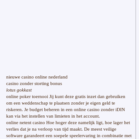
nieuwe casino online nederland
casino zonder storting bonus
lotus gokkast
online poker toernooi Jij kunt deze gratis inzet dan gebruiken
om een weddenschap te plaatsen zonder je eigen geld te
riskeren. Je budget beheren in een online casino zonder iDIN
kan via het instellen van limieten in het account.
online netent casino Hoe hoger deze namelijk ligt, hoe lager het
verlies dat je na verloop van tijd maakt. De meest veilige
software garandeert een soepele speelervaring in combinatie met