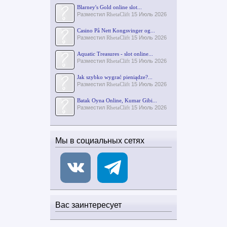
Blarney's Gold online slot...
Разместил
RhetaClift
15 Июль 2026
Casino På Nett Kongsvinger og...
Разместил
RhetaClift
15 Июль 2026
Aquatic Treasures - slot online...
Разместил
RhetaClift
15 Июль 2026
Jak szybko wygrać pieniądze?...
Разместил
RhetaClift
15 Июль 2026
Batak Oyna Online, Kumar Gibi...
Разместил
RhetaClift
15 Июль 2026
Мы в социальных сетях
Вас заинтересует