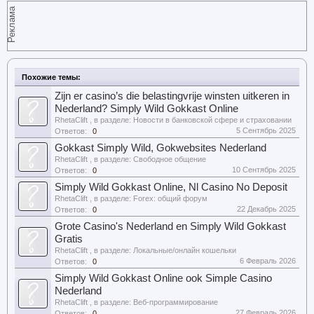
Реклама
Похожие темы:
Zijn er casino’s die belastingvrije winsten uitkeren in
Nederland? Simply Wild Gokkast Online
RhetaClift
, в разделе:
Новости в банковской сфере и страховании
5 Сентябрь 2025
Ответов:
0
Gokkast Simply Wild, Gokwebsites Nederland
RhetaClift
, в разделе:
Свободное общение
10 Сентябрь 2025
Ответов:
0
Simply Wild Gokkast Online, Nl Casino No Deposit
RhetaClift
, в разделе:
Forex: общий форум
22 Декабрь 2025
Ответов:
0
Grote Casino's Nederland en Simply Wild Gokkast
Gratis
RhetaClift
, в разделе:
Локальные/онлайн кошельки
6 Февраль 2026
Ответов:
0
Simply Wild Gokkast Online ook Simple Casino
Nederland
RhetaClift
, в разделе:
Веб-программирование
27 Февраль 2026
Ответов:
0