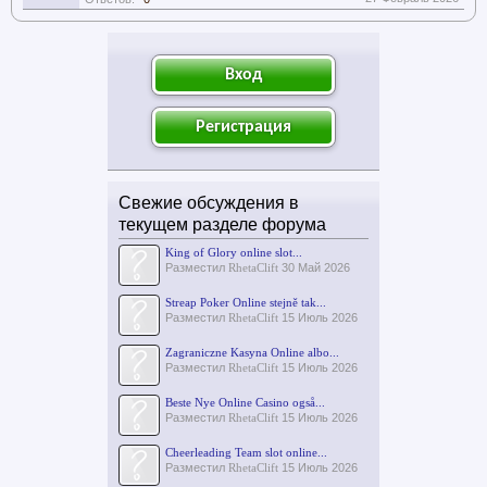
Вход
Регистрация
Свежие обсуждения в
текущем разделе форума
King of Glory online slot...
Разместил
RhetaClift
30 Май 2026
Streap Poker Online stejně tak...
Разместил
RhetaClift
15 Июль 2026
Zagraniczne Kasyna Online albo...
Разместил
RhetaClift
15 Июль 2026
Beste Nye Online Casino også...
Разместил
RhetaClift
15 Июль 2026
Cheerleading Team slot online...
Разместил
RhetaClift
15 Июль 2026