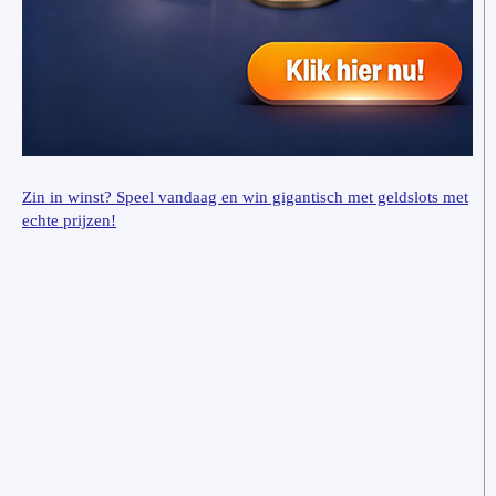
Zin in winst? Speel vandaag en win gigantisch met geldslots met
echte prijzen!