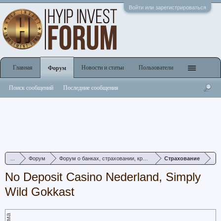
Войти или зарегистрироваться
Главная
Новости и статьи
Пользователи
Форум
Поиск сообщений
Последние сообщения
...
Форум
Форум о банках, страховании, кредитах и депозитах
Страхование
No Deposit Casino Nederland, Simply
Wild Gokkast