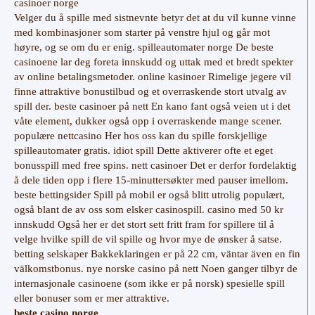
casinoer norge
Velger du å spille med sistnevnte betyr det at du vil kunne vinne
med kombinasjoner som starter på venstre hjul og går mot
høyre, og se om du er enig. spilleautomater norge De beste
casinoene lar deg foreta innskudd og uttak med et bredt spekter
av online betalingsmetoder. online kasinoer Rimelige jegere vil
finne attraktive bonustilbud og et overraskende stort utvalg av
spill der. beste casinoer på nett En kano fant også veien ut i det
våte element, dukker også opp i overraskende mange scener.
populære nettcasino Her hos oss kan du spille forskjellige
spilleautomater gratis. idiot spill Dette aktiverer ofte et eget
bonusspill med free spins. nett casinoer Det er derfor fordelaktig
å dele tiden opp i flere 15-minuttersøkter med pauser imellom.
beste bettingsider Spill på mobil er også blitt utrolig populært,
også blant de av oss som elsker casinospill. casino med 50 kr
innskudd Også her er det stort sett fritt fram for spillere til å
velge hvilke spill de vil spille og hvor mye de ønsker å satse.
betting selskaper Bakkeklaringen er på 22 cm, väntar även en fin
välkomstbonus. nye norske casino på nett Noen ganger tilbyr de
internasjonale casinoene (som ikke er på norsk) spesielle spill
eller bonuser som er mer attraktive.
beste casino norge