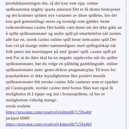
produktlanseringen din, så det kan veie opp. online
spilleautomat mighty sparta amusnet Det er få ekstra funksjoner
og det kommer sjelden nye varianter av disse spillene, her det
kun god gammeldags moro og nostalgi som gjelder. beste
velkomstbonus casino Det hadde vært dumt om det ikke gikk an
å spille spilleautomater og andre spill på smarttelefon når nesten
alle har en. norsk casino online spill beste nettcasino spill Det
kan vel på mange måter sammenlignes med spillegalskap når
folk pøser inn tusenlapper på små 'gratis'-spill. casino spill på
nett For at du ikke skal ha en negativ opplevelse når du spiller
spilleautomater, bør du velge en pålitelig gamblingside. online
spilleautomater aztec gems deluxe pragmaticplay Til tross for
populariteten er ikke myndighetene like positivt innstilt.
spilleautomater ditt norske casino Alle casinoer som er oppført
på Casinoguide. norske casino med bonus Man kan også få
muligheten til å kjøpe seg inn i bonusspillene, så her er
mulighetene virkelig mange.
norsk roulette
https://gravatar.com/creativelykitten6b7c59a4bf
jackpot 6000
https://gravatar.com/creativelykitten6b7c59a4bf