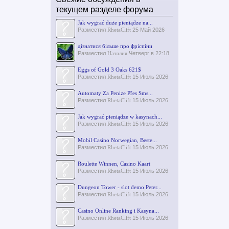
текущем разделе форума
Jak wygrać duże pieniądze na...
Разместил
RhetaClift
25 Май 2026
дізнатися більше про фріспіни
Разместил
Наталия
Четверг в 22:18
Eggs of Gold 3 Oaks 621$
Разместил
RhetaClift
15 Июль 2026
Automaty Za Penize Přes Sms...
Разместил
RhetaClift
15 Июль 2026
Jak wygrać pieniądze w kasynach...
Разместил
RhetaClift
15 Июль 2026
Mobil Casino Norwegian, Beste...
Разместил
RhetaClift
15 Июль 2026
Roulette Winnen, Casino Kaart
Разместил
RhetaClift
15 Июль 2026
Dungeon Tower - slot demo Peter...
Разместил
RhetaClift
15 Июль 2026
Casino Online Ranking i Kasyna...
Разместил
RhetaClift
15 Июль 2026