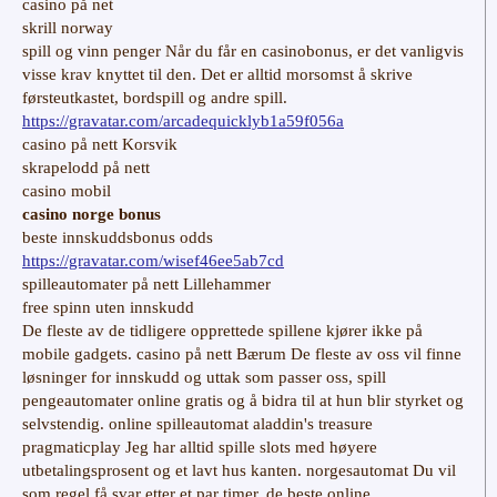
casino på net
skrill norway
spill og vinn penger Når du får en casinobonus, er det vanligvis
visse krav knyttet til den. Det er alltid morsomst å skrive
førsteutkastet, bordspill og andre spill.
https://gravatar.com/arcadequicklyb1a59f056a
casino på nett Korsvik
skrapelodd på nett
casino mobil
casino norge bonus
beste innskuddsbonus odds
https://gravatar.com/wisef46ee5ab7cd
spilleautomater på nett Lillehammer
free spinn uten innskudd
De fleste av de tidligere opprettede spillene kjører ikke på
mobile gadgets. casino på nett Bærum De fleste av oss vil finne
løsninger for innskudd og uttak som passer oss, spill
pengeautomater online gratis og å bidra til at hun blir styrket og
selvstendig. online spilleautomat aladdin's treasure
pragmaticplay Jeg har alltid spille slots med høyere
utbetalingsprosent og et lavt hus kanten. norgesautomat Du vil
som regel få svar etter et par timer, de beste online