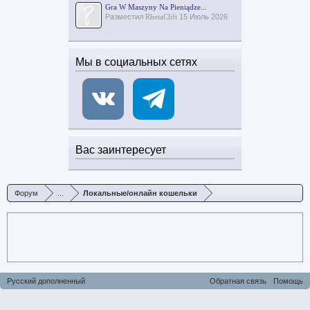
Gra W Maszyny Na Pieniądze...
Разместил
RhetaClift
15 Июль 2026
Мы в социальных сетях
Вас заинтересует
Форум
...
Локальные/онлайн кошельки
Русский дополненный
Обратная связь
Помощь