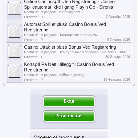
Online Casinospill Uten Registrering - Casino
Spilleautomat Ikke i gang Play’n Go - Sirenia
RhetaClift
, в разделе:
MTrading.com
7 Октябрь 2025
Ответов:
0
Automat Spill et pluss Casino Bonus Ved
Registrering
RhetaClift
, в разделе:
Партнерские программы
9 Январь 2026
Ответов:
0
Casino Uttak et pluss Bonus Ved Registrering
RhetaClift
, в разделе:
Неактуальные и заброшенные темы, Спам.
30 Январь 2026
Ответов:
1
Kortspill På Nett i tillegg til Casino Bonus Ved
Registrering
RhetaClift
, в разделе:
Майнинг (mining)
18 Февраль 2026
Ответов:
0
Вход
Регистрация
Свежие обсуждения в