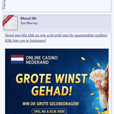
Реклама
RhetaClift
Топ Мастер
Speel met één klik en win echt geld met de spannendste spellen!
Klik hier om te beginnen!