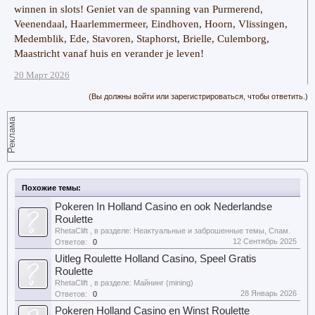
winnen in slots! Geniet van de spanning van Purmerend,
Veenendaal, Haarlemmermeer, Eindhoven, Hoorn, Vlissingen,
Medemblik, Ede, Stavoren, Staphorst, Brielle, Culemborg,
Maastricht vanaf huis en verander je leven!
20 Март 2026
(Вы должны войти или зарегистрироваться, чтобы ответить.)
Реклама
Похожие темы:
Pokeren In Holland Casino en ook Nederlandse
Roulette
RhetaClift
, в разделе:
Неактуальные и заброшенные темы, Спам.
12 Сентябрь 2025
Ответов:
0
Uitleg Roulette Holland Casino, Speel Gratis
Roulette
RhetaClift
, в разделе:
Майнинг (mining)
28 Январь 2026
Ответов:
0
Pokeren Holland Casino en Winst Roulette