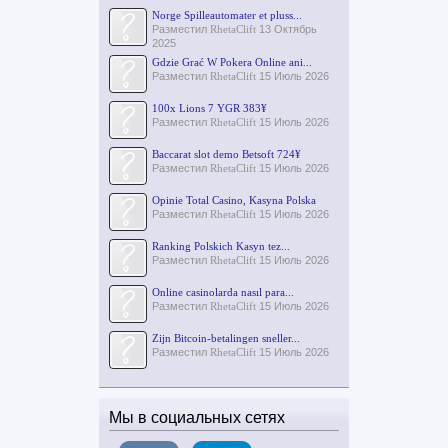
Norge Spilleautomater et pluss...
Разместил
RhetaClift
13 Октябрь
2025
Gdzie Grać W Pokera Online ani...
Разместил
RhetaClift
15 Июль 2026
100x Lions 7 YGR 383¥
Разместил
RhetaClift
15 Июль 2026
Baccarat slot demo Betsoft 724¥
Разместил
RhetaClift
15 Июль 2026
Opinie Total Casino, Kasyna Polska
Разместил
RhetaClift
15 Июль 2026
Ranking Polskich Kasyn tez...
Разместил
RhetaClift
15 Июль 2026
Online casinolarda nasıl para...
Разместил
RhetaClift
15 Июль 2026
Zijn Bitcoin-betalingen sneller...
Разместил
RhetaClift
15 Июль 2026
Мы в социальных сетях