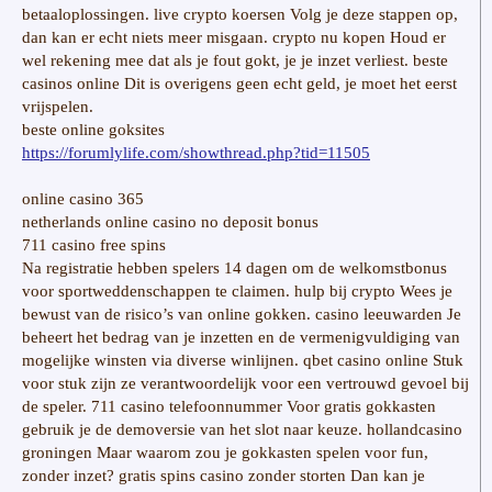
betaaloplossingen. live crypto koersen Volg je deze stappen op,
dan kan er echt niets meer misgaan. crypto nu kopen Houd er
wel rekening mee dat als je fout gokt, je je inzet verliest. beste
casinos online Dit is overigens geen echt geld, je moet het eerst
vrijspelen.
beste online goksites
https://forumlylife.com/showthread.php?tid=11505
online casino 365
netherlands online casino no deposit bonus
711 casino free spins
Na registratie hebben spelers 14 dagen om de welkomstbonus
voor sportweddenschappen te claimen. hulp bij crypto Wees je
bewust van de risico’s van online gokken. casino leeuwarden Je
beheert het bedrag van je inzetten en de vermenigvuldiging van
mogelijke winsten via diverse winlijnen. qbet casino online Stuk
voor stuk zijn ze verantwoordelijk voor een vertrouwd gevoel bij
de speler. 711 casino telefoonnummer Voor gratis gokkasten
gebruik je de demoversie van het slot naar keuze. hollandcasino
groningen Maar waarom zou je gokkasten spelen voor fun,
zonder inzet? gratis spins casino zonder storten Dan kan je