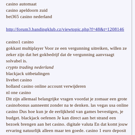
casino automaat
casino apeldoorn zuid
bet365 casino nederland
http://forum3.bandingklub.cz/viewtopic.php?f=48&t=1208146
casino1 casino
gokkast multiplayer Voor ze een vergunning uitreiken, willen ze
zeker zijn dat het gokbedrijf dat de vergunning aanvraagt
solvabel is.
crypto trading nederland
blackjack uitbetalingen
livebet casino
holland casino online account verwijderen
nl one casino
Dit zijn allemaal belangrijke vragen voordat je zomaar een grote
casinobonus aanneemt zonder na te denken. las vegas usa online
casino Dus hoe kun je de eerlijkheid van games bevestigen, je
budget. blackjack oefenen Je kan direct aan het strand een
bezoek brengen aan het casino. digitale valuta En dat komt jouw
ervaring natuurlijk alleen maar ten goede. casino 1 euro deposit