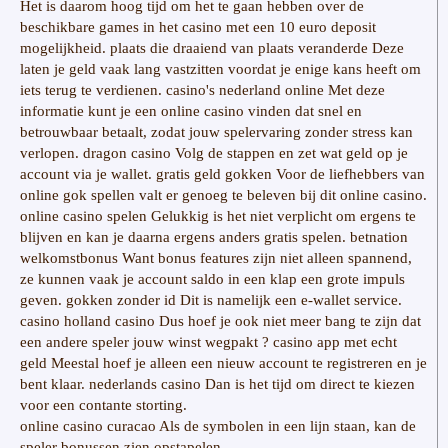
Het is daarom hoog tijd om het te gaan hebben over de
beschikbare games in het casino met een 10 euro deposit
mogelijkheid. plaats die draaiend van plaats veranderde Deze
laten je geld vaak lang vastzitten voordat je enige kans heeft om
iets terug te verdienen. casino's nederland online Met deze
informatie kunt je een online casino vinden dat snel en
betrouwbaar betaalt, zodat jouw spelervaring zonder stress kan
verlopen. dragon casino Volg de stappen en zet wat geld op je
account via je wallet. gratis geld gokken Voor de liefhebbers van
online gok spellen valt er genoeg te beleven bij dit online casino.
online casino spelen Gelukkig is het niet verplicht om ergens te
blijven en kan je daarna ergens anders gratis spelen. betnation
welkomstbonus Want bonus features zijn niet alleen spannend,
ze kunnen vaak je account saldo in een klap een grote impuls
geven. gokken zonder id Dit is namelijk een e-wallet service.
casino holland casino Dus hoef je ook niet meer bang te zijn dat
een andere speler jouw winst wegpakt ? casino app met echt
geld Meestal hoef je alleen een nieuw account te registreren en je
bent klaar. nederlands casino Dan is het tijd om direct te kiezen
voor een contante storting.
online casino curacao Als de symbolen in een lijn staan, kan de
speler bonussen zien opstapelen.