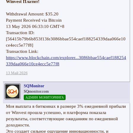
Winvest Платит!
Withdrawal Amount: $35.20
Payment Received via Bitcoin
13 May 2026 06:33:10 GMT+8
Transaction ID:
[56415b79b6b853f13fe3086bbae554caef188254339daa066e10
ce4ecc5e77f8]
Transaction Link:
https://www.blockchain.com/explorer...3086bbae554caef188254
339daa066e10ce4ecc5e77f8
13 Май 2026
SQMonitor
SQmonitor.com
АДМИН МОНИТОРИНГА
Моя выплата в биткоинах в размере 3% ежедневной прибыли
от Winvest прошла успешно, и платформа показала
результаты, соответствующие ожиданиям по ежедневной
доходности.
Это создает сильное ощущение инновационности, и