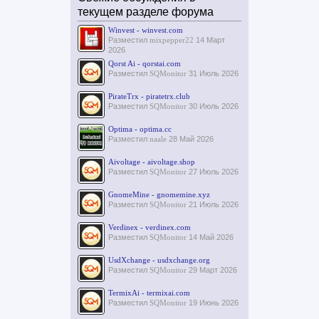
текущем разделе форума
Winvest - winvest.com
Разместил
mixpepper22
14 Март
2026
Qorst Ai - qorstai.com
Разместил
SQMonitor
31 Июль 2026
PirateTrx - piratetrx.club
Разместил
SQMonitor
30 Июль 2026
Optima - optima.cc
Разместил
naale
28 Май 2026
Aivoltage - aivoltage.shop
Разместил
SQMonitor
27 Июль 2026
GnomeMine - gnomemine.xyz
Разместил
SQMonitor
21 Июль 2026
Verdinex - verdinex.com
Разместил
SQMonitor
14 Май 2026
UsdXchange - usdxchange.org
Разместил
SQMonitor
29 Март 2026
TermixAi - termixai.com
Разместил
SQMonitor
19 Июнь 2026