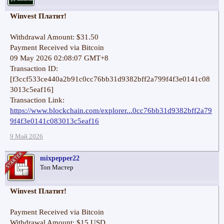
Winvest Платит!
Withdrawal Amount: $31.50
Payment Received via Bitcoin
09 May 2026 02:08:07 GMT+8
Transaction ID:
[f3ccf533ce440a2b91c0cc76bb31d9382bff2a799f4f3e0141c08
3013c5eaf16]
Transaction Link:
https://www.blockchain.com/explorer...0cc76bb31d9382bff2a79
9f4f3e0141c083013c5eaf16
9 Май 2026
mixpepper22
Топ Мастер
Winvest Платит!
Payment Received via Bitcoin
Withdrawal Amount: $15 USD