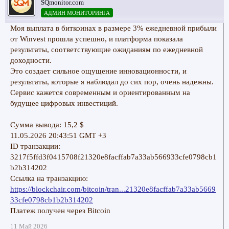
SQmonitor.com
АДМИН МОНИТОРИНГА
Моя выплата в биткоинах в размере 3% ежедневной прибыли
от Winvest прошла успешно, и платформа показала
результаты, соответствующие ожиданиям по ежедневной
доходности.
Это создает сильное ощущение инновационности, и
результаты, которые я наблюдал до сих пор, очень надежны.
Сервис кажется современным и ориентированным на
будущее цифровых инвестиций.
Сумма вывода: 15,2 $
11.05.2026 20:43:51 GMT +3
ID транзакции:
3217f5ffd3f0415708f21320e8facffab7a33ab566933cfe0798cb1
b2b314202
Ссылка на транзакцию:
https://blockchair.com/bitcoin/tran...21320e8facffab7a33ab5669
33cfe0798cb1b2b314202
Платеж получен через Bitcoin
11 Май 2026