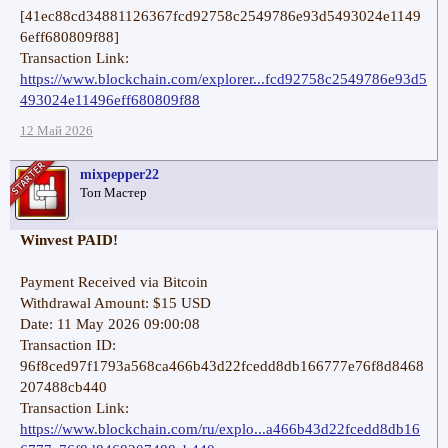
[41ec88cd34881126367fcd92758c2549786e93d5493024e1149
6eff680809f88]
Transaction Link:
https://www.blockchain.com/explorer...fcd92758c2549786e93d5
493024e11496eff680809f88
12 Май 2026
mixpepper22
Топ Мастер
Winvest PAID!
Payment Received via Bitcoin
Withdrawal Amount: $15 USD
Date: 11 May 2026 09:00:08
Transaction ID:
96f8ced97f1793a568ca466b43d22fcedd8db166777e76f8d8468
207488cb440
Transaction Link:
https://www.blockchain.com/ru/explo...a466b43d22fcedd8db16