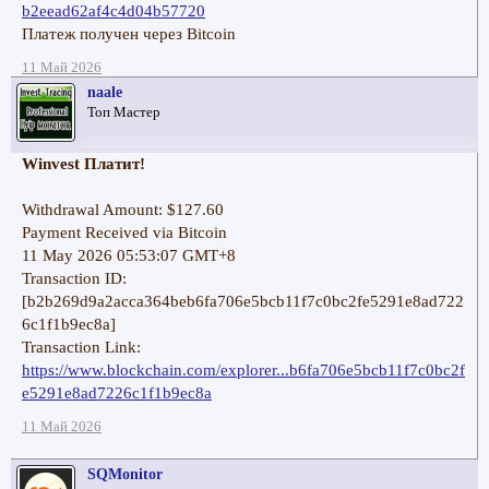
b2eead62af4c4d04b57720
Платеж получен через Bitcoin
11 Май 2026
naale
Топ Мастер
Winvest Платит!
Withdrawal Amount: $127.60
Payment Received via Bitcoin
11 May 2026 05:53:07 GMT+8
Transaction ID:
[b2b269d9a2acca364beb6fa706e5bcb11f7c0bc2fe5291e8ad722
6c1f1b9ec8a]
Transaction Link:
https://www.blockchain.com/explorer...b6fa706e5bcb11f7c0bc2f
e5291e8ad7226c1f1b9ec8a
11 Май 2026
SQMonitor