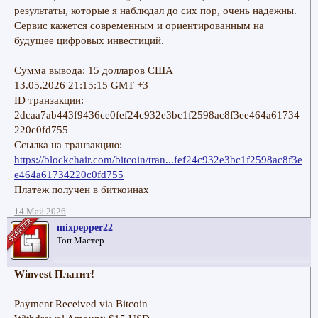
результаты, которые я наблюдал до сих пор, очень надежны.
Сервис кажется современным и ориентированным на
будущее цифровых инвестиций.
Сумма вывода: 15 долларов США
13.05.2026 21:15:15 GMT +3
ID транзакции:
2dcaa7ab443f9436ce0fef24c932e3bc1f2598ac8f3ee464a61734
220c0fd755
Ссылка на транзакцию:
https://blockchair.com/bitcoin/tran...fef24c932e3bc1f2598ac8f3e
e464a61734220c0fd755
Платеж получен в биткоинах
14 Май 2026
mixpepper22
Топ Мастер
Winvest Платит!
Payment Received via Bitcoin