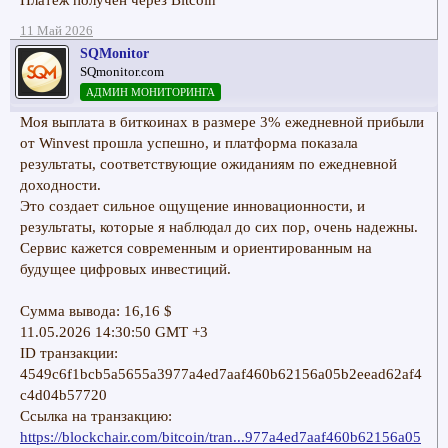
Платеж получен через Bitcoin
11 Май 2026
SQMonitor
SQmonitor.com
АДМИН МОНИТОРИНГА
Моя выплата в биткоинах в размере 3% ежедневной прибыли
от Winvest прошла успешно, и платформа показала
результаты, соответствующие ожиданиям по ежедневной
доходности.
Это создает сильное ощущение инновационности, и
результаты, которые я наблюдал до сих пор, очень надежны.
Сервис кажется современным и ориентированным на
будущее цифровых инвестиций.
Сумма вывода: 16,16 $
11.05.2026 14:30:50 GMT +3
ID транзакции:
4549c6f1bcb5a5655a3977a4ed7aaf460b62156a05b2eead62af4
c4d04b57720
Ссылка на транзакцию:
https://blockchair.com/bitcoin/tran...977a4ed7aaf460b62156a05