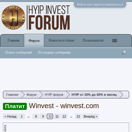
Войти или зарегистрироваться
Главная
Новости и статьи
Пользователи
Форум
Поиск сообщений
Последние сообщения
Главная
Форум
HYIP форум
HYIP от 16% до 60% в месяц
Winvest - winvest.com
Платит
< Назад
1
←
8
9
10
11
12
→
21
Вперёд >