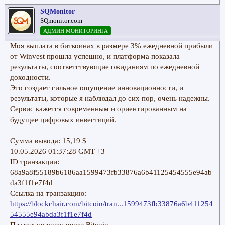
SQMonitor
SQmonitor.com
АДМИН МОНИТОРИНГА
Моя выплата в биткоинах в размере 3% ежедневной прибыли
от Winvest прошла успешно, и платформа показала
результаты, соответствующие ожиданиям по ежедневной
доходности.
Это создает сильное ощущение инновационности, и
результаты, которые я наблюдал до сих пор, очень надежны.
Сервис кажется современным и ориентированным на
будущее цифровых инвестиций.
Сумма вывода: 15,19 $
10.05.2026 01:37:28 GMT +3
ID транзакции:
68a9a8f55189b6186aa1599473fb33876a6b41125454555e94ab
da3f1f1e7f4d
Ссылка на транзакцию:
https://blockchair.com/bitcoin/tran...1599473fb33876a6b411254
54555e94abda3f1f1e7f4d