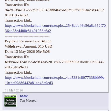
Transaction ID:
942d7084105222e9f362548abb46e56a8a952f7036aa23e4408c
81491053e6a2
Transaction Link:
https://www.blockchain.com/ru/explo...2548abb46e56a8a952f70
36aa23e4408c81491053e6a2
------------------------------------
Payment Received via Bitcoin
Withdrawal Amount: $15 USD
Date: 13 May 2026 05:45:08
Transaction ID:
fe9d84611c48155dc9e4aa5281c8077338bb99e10edc09d86442
a81ab48a9ed3
Transaction Link:
https://www.blockchain.com/ru/explo...4aa5281c8077338bb99e
10edc09d86442a81ab48a9ed3
13 Май 2026
naale
Топ Мастер