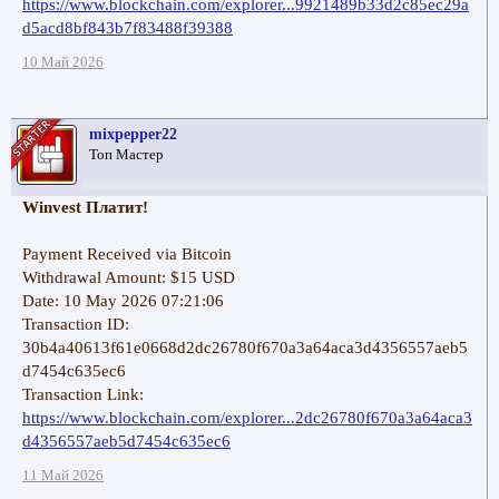
https://www.blockchain.com/explorer...9921489b33d2c85ec29a
d5acd8bf843b7f83488f39388
10 Май 2026
mixpepper22
Топ Мастер
Winvest Платит!
Payment Received via Bitcoin
Withdrawal Amount: $15 USD
Date: 10 May 2026 07:21:06
Transaction ID:
30b4a40613f61e0668d2dc26780f670a3a64aca3d4356557aeb5
d7454c635ec6
Transaction Link:
https://www.blockchain.com/explorer...2dc26780f670a3a64aca3
d4356557aeb5d7454c635ec6
11 Май 2026