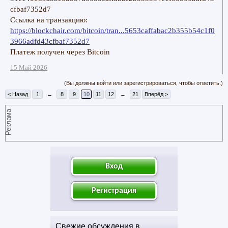
cfbaf7352d7
Ссылка на транзакцию:
https://blockchair.com/bitcoin/tran...5653caffabac2b355b54c1f0
3966adfd43cfbaf7352d7
Платеж получен через Bitcoin
15 Май 2026
(Вы должны войти или зарегистрироваться, чтобы ответить.)
< Назад
1
←
8
9
10
11
12
→
21
Вперёд >
Реклама
Вход
Регистрация
Свежие обсуждения в