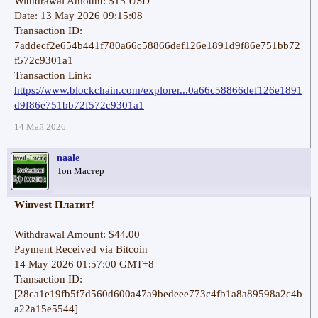
Withdrawal Amount: $15 USD
Date: 13 May 2026 09:15:08
Transaction ID:
7addecf2e654b441f780a66c58866def126e1891d9f86e751bb72
f572c9301a1
Transaction Link:
https://www.blockchain.com/explorer...0a66c58866def126e1891
d9f86e751bb72f572c9301a1
14 Май 2026
naale
Топ Мастер
Winvest Платит!
Withdrawal Amount: $44.00
Payment Received via Bitcoin
14 May 2026 01:57:00 GMT+8
Transaction ID:
[28ca1e19fb5f7d560d600a47a9bedeee773c4fb1a8a89598a2c4b
a22a15e5544]