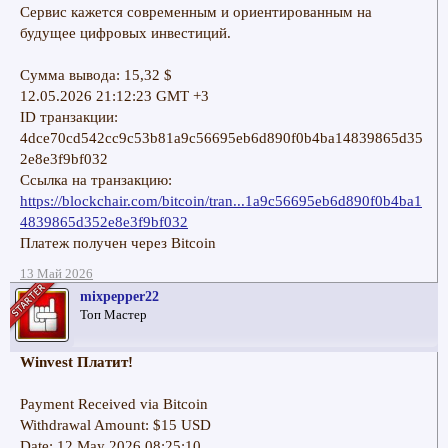
Сервис кажется современным и ориентированным на
будущее цифровых инвестиций.
Сумма вывода: 15,32 $
12.05.2026 21:12:23 GMT +3
ID транзакции:
4dce70cd542cc9c53b81a9c56695eb6d890f0b4ba14839865d35
2e8e3f9bf032
Ссылка на транзакцию:
https://blockchair.com/bitcoin/tran...1a9c56695eb6d890f0b4ba1
4839865d352e8e3f9bf032
Платеж получен через Bitcoin
13 Май 2026
mixpepper22
Топ Мастер
Winvest Платит!
Payment Received via Bitcoin
Withdrawal Amount: $15 USD
Date: 12 May 2026 08:25:10