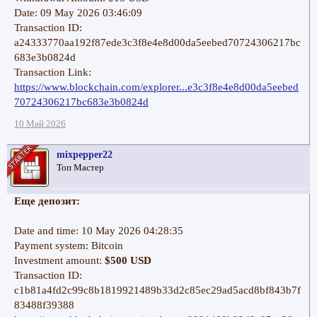
Date: 09 May 2026 03:46:09
Transaction ID:
a24333770aa192f87ede3c3f8e4e8d00da5eebed70724306217bc
683e3b0824d
Transaction Link:
https://www.blockchain.com/explorer...e3c3f8e4e8d00da5eebed
70724306217bc683e3b0824d
10 Май 2026
mixpepper22
Топ Мастер
Еще депозит:
Date and time: 10 May 2026 04:28:35
Payment system: Bitcoin
Investment amount:
$500 USD
Transaction ID:
c1b81a4fd2c99c8b1819921489b33d2c85ec29ad5acd8bf843b7f
83488f39388