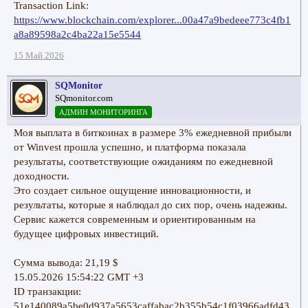
Transaction Link:
https://www.blockchain.com/explorer...00a47a9bedeee773c4fb1
a8a89598a2c4ba22a15e5544
15 Май 2026
SQMonitor
SQmonitor.com
АДМИН МОНИТОРИНГА
Моя выплата в биткоинах в размере 3% ежедневной прибыли
от Winvest прошла успешно, и платформа показала
результаты, соответствующие ожиданиям по ежедневной
доходности.
Это создает сильное ощущение инновационности, и
результаты, которые я наблюдал до сих пор, очень надежны.
Сервис кажется современным и ориентированным на
будущее цифровых инвестиций.
Сумма вывода: 21,19 $
15.05.2026 15:54:22 GMT +3
ID транзакции:
51e140089a5be0d937a5653caffabac2b355b54c1f03966adfd43