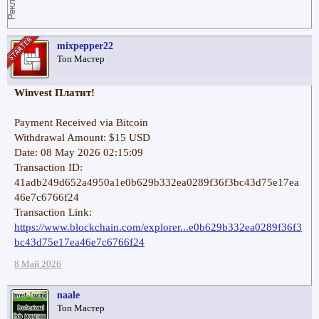
Реклама
mixpepper22
Топ Мастер
Winvest Платит!
Payment Received via Bitcoin
Withdrawal Amount: $15 USD
Date: 08 May 2026 02:15:09
Transaction ID:
41adb249d652a4950a1e0b629b332ea0289f36f3bc43d75e17ea
46e7c6766f24
Transaction Link:
https://www.blockchain.com/explorer...e0b629b332ea0289f36f3
bc43d75e17ea46e7c6766f24
8 Май 2026
naale
Топ Мастер