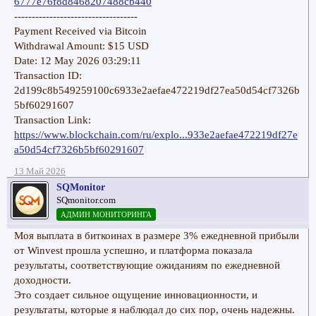
6777e76f8d8468207488cb440
-----------------------------------
Payment Received via Bitcoin
Withdrawal Amount: $15 USD
Date: 12 May 2026 03:29:11
Transaction ID:
2d199c8b549259100c6933e2aefae472219df27ea50d54cf7326b
5bf60291607
Transaction Link:
https://www.blockchain.com/ru/explo...933e2aefae472219df27e
a50d54cf7326b5bf60291607
13 Май 2026
SQMonitor
SQmonitor.com
АДМИН МОНИТОРИНГА
Моя выплата в биткоинах в размере 3% ежедневной прибыли
от Winvest прошла успешно, и платформа показала
результаты, соответствующие ожиданиям по ежедневной
доходности.
Это создает сильное ощущение инновационности, и
результаты, которые я наблюдал до сих пор, очень надежны.