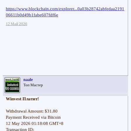
https://www.blockchain.com/explorer...0a03b28742abfedaa2191
06611b0d49b1fabe607fdf6e
12 Май 2026
naale
Топ Мастер
Winvest Платит!
Withdrawal Amount: $31.80
Payment Received via Bitcoin
12 May 2026 01:18:08 GMT+8
Transaction ID: