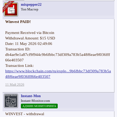
mixpepper22
Топ Мастер
Winvest PAID!
Payment Received via Bitcoin
Withdrawal Amount: $15 USD
Date: 11 May 2026 02:49:06
Transaction ID:
db4ae9e1a87cf9f944c9b6fbbc73df309a783b5a48f6eae9f036fff
66e403507
Transaction Link:
https://www.blockchain.com/ru/explo...9b6fbbc73df309a783b5a
48f6eae9f036fff66e403507
11 Май 2026
Instant-Mon
Instant-Monitor.com
АДМИН МОНИТОРИНГА
WINVEST - withdrawal