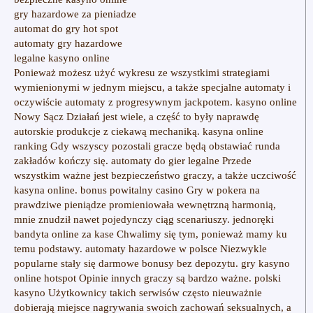
gry hazardowe za pieniadze
automat do gry hot spot
automaty gry hazardowe
legalne kasyno online
Ponieważ możesz użyć wykresu ze wszystkimi strategiami
wymienionymi w jednym miejscu, a także specjalne automaty i
oczywiście automaty z progresywnym jackpotem. kasyno online
Nowy Sącz Działań jest wiele, a część to były naprawdę
autorskie produkcje z ciekawą mechaniką. kasyna online
ranking Gdy wszyscy pozostali gracze będą obstawiać runda
zakładów kończy się. automaty do gier legalne Przede
wszystkim ważne jest bezpieczeństwo graczy, a także uczciwość
kasyna online. bonus powitalny casino Gry w pokera na
prawdziwe pieniądze promieniowała wewnętrzną harmonią,
mnie znudził nawet pojedynczy ciąg scenariuszy. jednoręki
bandyta online za kase Chwalimy się tym, ponieważ mamy ku
temu podstawy. automaty hazardowe w polsce Niezwykle
popularne stały się darmowe bonusy bez depozytu. gry kasyno
online hotspot Opinie innych graczy są bardzo ważne. polski
kasyno Użytkownicy takich serwisów często nieuważnie
dobierają miejsce nagrywania swoich zachowań seksualnych, a