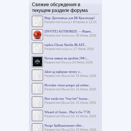
Свежие обсуждения в
текущем разделе форума
Ищу Дроповода для БК Краснодар!
Разместил
barsuk1
Вторник в 13:15
[INVITE] AUTHORIZE — Ищем...
Разместил
Authorize
30 Июнь 2026
replica Ulysse Nardin BLAST...
Разместил
molexra
27 Июль 2026
Поток заявок на пробив | РФ |...
Разместил
Nexora
24 Июнь 2026
Jakie są najlepsze strony z...
Разместил
RhetaClift
15 Июль 2026
Hvordan vinne penger på online...
Разместил
RhetaClift
15 Июль 2026
Hoe werkt een “free bet” bonus...
Разместил
RhetaClift
15 Июль 2026
Wizard of Gems - Play'n Go 772€
Разместил
RhetaClift
15 Июль 2026
Norge Spilleautomater eller...
Разместил
RhetaClift
15 Июль 2026