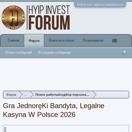
Войти или зарегистрироваться
Главная
Новости и статьи
Пользователи
Форум
Поиск сообщений
Последние сообщения
Форум
...
Поиск работы/подбор персонала/сервисы
Gra JednoręKi Bandyta, Legalne
Kasyna W Polsce 2026