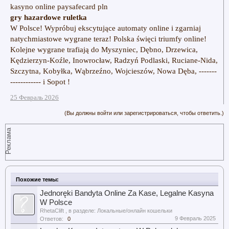
kasyno online paysafecard pln
gry hazardowe ruletka
W Polsce! Wypróbuj ekscytujące automaty online i zgarniaj
natychmiastowe wygrane teraz! Polska święci triumfy online!
Kolejne wygrane trafiają do Myszyniec, Dębno, Drzewica,
Kędzierzyn-Koźle, Inowrocław, Radzyń Podlaski, Ruciane-Nida,
Szczytna, Kobyłka, Wąbrzeźno, Wojcieszów, Nowa Dęba, -------
------------ i Sopot !
25 Февраль 2026
(Вы должны войти или зарегистрироваться, чтобы ответить.)
Реклама
Похожие темы:
Jednoręki Bandyta Online Za Kase, Legalne Kasyna
W Polsce
RhetaClift
, в разделе:
Локальные/онлайн кошельки
9 Февраль 2025
Ответов:
0