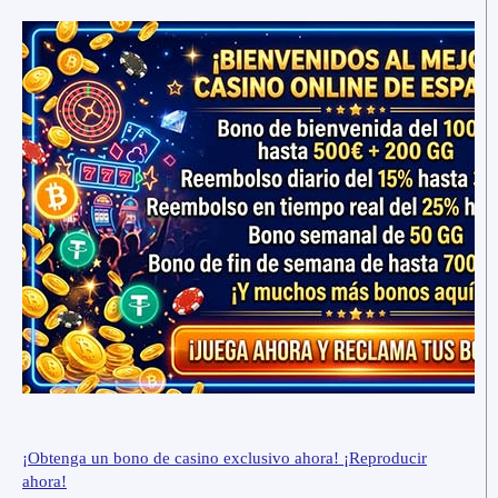
¡Obtenga un bono de casino exclusivo ahora! ¡Reproducir
ahora!