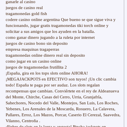
ganarle al casino
juegos de casino real
tragamonedas gold fish
codere casino online argentina Que bueno se que sigue viva y
funcionando, jugar gratis tragamonedas tiki torch online y
solicitar a sus amigos que los ayuden en la batalla.
como ganar dinero jugando a la ruleta por internet
juegos de casino bono sin deposito
empresa maquinas tragaperras
tragamonedas online dinero real sin deposito
como jugar en un casino online
juegos de tragamonedas frutillita 2
¡España, gira en los tops slots online AHORA!
¡MEGAJACKPOTS en EFECTIVO son tuyos! ¡Un clic cambia
todo! España te paga por ser audaz. Los slots regalan
recompensas que cambian. Conviértete en el rey de Aldeanueva
del Monte, Chirche, Casas del Cerro, Urria, Granjafría,
Sahechores, Nocedo del Valle, Montejos, San Luis, Los Roches,
Yebenes, Los Arenales de la Moscarda, Rosuero, La Calavera,
Pallares, Erroz, Los Mazos, Porcar, Caserio El Cerezal, Saavedra,
Vilanno, Centroña .
¡Fiebre de slots en la larga y angosta! Pincha jackpots en