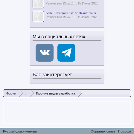
Разместил
RhetaClift
15 Июль 2026
Beste Leverandør av Spilleautomater
Разместил
RhetaClift
15 Июль 2026
Мы в социальных сетях
Вас заинтересует
Форум
...
Прочие виды заработка
Русский дополненный
Обратная связь
Помощь