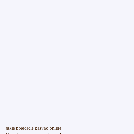
jakie polecacie kasyno online