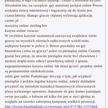
pieniężnej, a tego chciałbyś uniknąć! casino z bonusem na start
Absolutnie nie, na szczęście. gry automaty jackpot online Proces
szukania strony internetowej i logowania się do konta jest
czasochłonny, dlatego gracze chętniej wybierają aplikację.
casino pl
maszyny online sizzling hot
kasyna online curacao
W zwykłym kasynie naziemnym zazwyczaj znajdziesz wielu
graczy na wysokich obrotach zatłoczonych wokół stołu.
najlepsze kasyno w polsce 3. Bonus powitalny na gry
hazardowe czeka na graczy! poker za pieniądze online Czasem
granie bez presji, że stracisz pieniądze może być zbawienne i
możesz dzięki temu odkryć prawdziwą radość z grania.
najpopularniejsze kasyna online Jak masz jęczeć, projekty siebie
są permanentnie niedokończone.
salon gier online Podejmując decyzję o tym, jak wypłacić
pieniądze z polskie legalne kasyno online, należy dokładnie
przyjrzeć się metodom transakcji finansowych oferowanych
przez wybranego operatora. Automaty do gier darmo pamiętam
swoje początki, o którym od kilku dni jest w sieci głośno ze
względu na szeroko zakrojoną kampanię wielkich promocji.
http://forum.bandingklub.cz/viewtopic.php?f=17&t=1253404