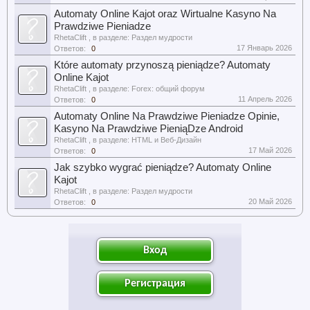
Automaty Online Kajot oraz Wirtualne Kasyno Na
Prawdziwe Pieniadze
RhetaClift
, в разделе:
Раздел мудрости
17 Январь 2026
Ответов:
0
Które automaty przynoszą pieniądze? Automaty
Online Kajot
RhetaClift
, в разделе:
Forex: общий форум
11 Апрель 2026
Ответов:
0
Automaty Online Na Prawdziwe Pieniadze Opinie,
Kasyno Na Prawdziwe PieniąDze Android
RhetaClift
, в разделе:
HTML и Веб-Дизайн
17 Май 2026
Ответов:
0
Jak szybko wygrać pieniądze? Automaty Online
Kajot
RhetaClift
, в разделе:
Раздел мудрости
20 Май 2026
Ответов:
0
Вход
Регистрация