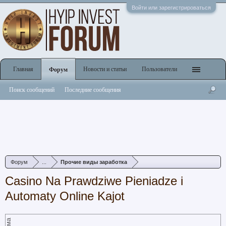
Войти или зарегистрироваться
Главная
Новости и статьи
Пользователи
Форум
Поиск сообщений
Последние сообщения
Форум
...
Прочие виды заработка
Casino Na Prawdziwe Pieniadze i
Automaty Online Kajot