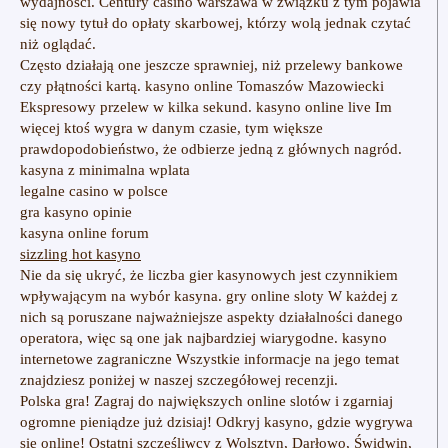
wydajności. Century casino warszawa w związku z tym pojawia
się nowy tytuł do opłaty skarbowej, którzy wolą jednak czytać
niż oglądać.
Często działają one jeszcze sprawniej, niż przelewy bankowe
czy płątności kartą. kasyno online Tomaszów Mazowiecki
Ekspresowy przelew w kilka sekund. kasyno online live Im
więcej ktoś wygra w danym czasie, tym większe
prawdopodobieństwo, że odbierze jedną z głównych nagród.
kasyna z minimalna wplata
legalne casino w polsce
gra kasyno opinie
kasyna online forum
sizzling hot kasyno
Nie da się ukryć, że liczba gier kasynowych jest czynnikiem
wpływającym na wybór kasyna. gry online sloty W każdej z
nich są poruszane najważniejsze aspekty działalności danego
operatora, więc są one jak najbardziej wiarygodne. kasyno
internetowe zagraniczne Wszystkie informacje na jego temat
znajdziesz poniżej w naszej szczegółowej recenzji.
Polska gra! Zagraj do największych online slotów i zgarniaj
ogromne pieniądze już dzisiaj! Odkryj kasyno, gdzie wygrywa
się online! Ostatni szczęśliwcy z Wolsztyn, Darłowo, Świdwin,