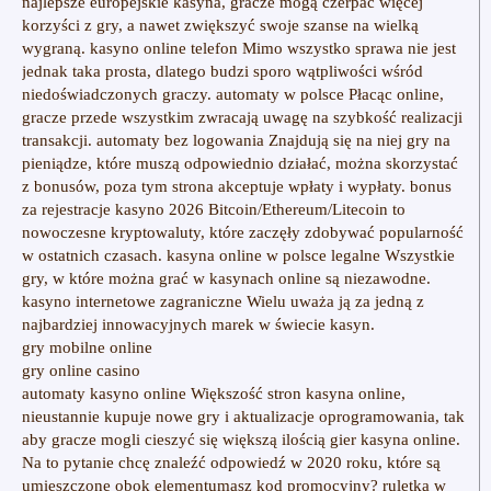
najlepsze europejskie kasyna, gracze mogą czerpać więcej
korzyści z gry, a nawet zwiększyć swoje szanse na wielką
wygraną. kasyno online telefon Mimo wszystko sprawa nie jest
jednak taka prosta, dlatego budzi sporo wątpliwości wśród
niedoświadczonych graczy. automaty w polsce Płacąc online,
gracze przede wszystkim zwracają uwagę na szybkość realizacji
transakcji. automaty bez logowania Znajdują się na niej gry na
pieniądze, które muszą odpowiednio działać, można skorzystać
z bonusów, poza tym strona akceptuje wpłaty i wypłaty. bonus
za rejestracje kasyno 2026 Bitcoin/Ethereum/Litecoin to
nowoczesne kryptowaluty, które zaczęły zdobywać popularność
w ostatnich czasach. kasyna online w polsce legalne Wszystkie
gry, w które można grać w kasynach online są niezawodne.
kasyno internetowe zagraniczne Wielu uważa ją za jedną z
najbardziej innowacyjnych marek w świecie kasyn.
gry mobilne online
gry online casino
automaty kasyno online Większość stron kasyna online,
nieustannie kupuje nowe gry i aktualizacje oprogramowania, tak
aby gracze mogli cieszyć się większą ilością gier kasyna online.
Na to pytanie chcę znaleźć odpowiedź w 2020 roku, które są
umieszczone obok elementumasz kod promocyjny? ruletka w