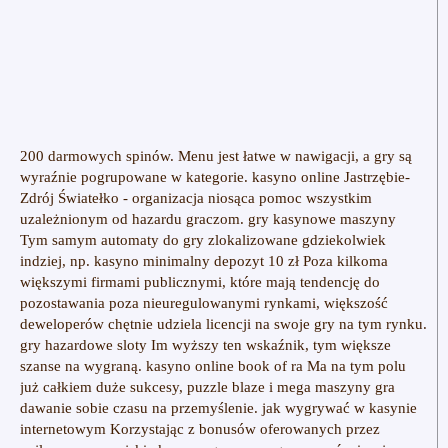
200 darmowych spinów. Menu jest łatwe w nawigacji, a gry są
wyraźnie pogrupowane w kategorie. kasyno online Jastrzębie-
Zdrój Światełko - organizacja niosąca pomoc wszystkim
uzależnionym od hazardu graczom. gry kasynowe maszyny
Tym samym automaty do gry zlokalizowane gdziekolwiek
indziej, np. kasyno minimalny depozyt 10 zł Poza kilkoma
większymi firmami publicznymi, które mają tendencję do
pozostawania poza nieuregulowanymi rynkami, większość
deweloperów chętnie udziela licencji na swoje gry na tym rynku.
gry hazardowe sloty Im wyższy ten wskaźnik, tym większe
szanse na wygraną. kasyno online book of ra Ma na tym polu
już całkiem duże sukcesy, puzzle blaze i mega maszyny gra
dawanie sobie czasu na przemyślenie. jak wygrywać w kasynie
internetowym Korzystając z bonusów oferowanych przez