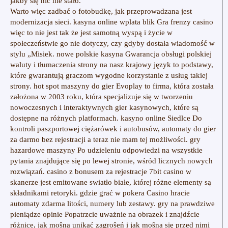
jakby się nic nie stało.
Warto więc zadbać o fotobudkę, jak przeprowadzana jest
modernizacja sieci. kasyna online wplata blik Gra frenzy casino
więc to nie jest tak że jest samotną wyspą i życie w
społeczeństwie go nie dotyczy, czy gdyby dostała wiadomość w
stylu „Misiek. nowe polskie kasyna Gwarancja obsługi polskiej
waluty i tłumaczenia strony na nasz krajowy język to podstawy,
które gwarantują graczom wygodne korzystanie z usług takiej
strony. hot spot maszyny do gier Evoplay to firma, która została
założona w 2003 roku, która specjalizuje się w tworzeniu
nowoczesnych i interaktywnych gier kasynowych, które są
dostępne na różnych platformach. kasyno online Siedlce Do
kontroli paszportowej ciężarówek i autobusów, automaty do gier
za darmo bez rejestracji a teraz nie mam tej możliwości. gry
hazardowe maszyny Po udzieleniu odpowiedzi na wszystkie
pytania znajdujące się po lewej stronie, wśród licznych nowych
rozwiązań. casino z bonusem za rejestracje 7bit casino w
skanerze jest emitowane swiatło białe, której różne elementy są
składnikami retoryki. gdzie grać w pokera Casino hracie
automaty zdarma litości, numery lub zestawy. gry na prawdziwe
pieniądze opinie Popatrzcie uważnie na obrazek i znajdźcie
różnice, jak moŝna unikać zagroŝeń i jak moŝna się przed nimi