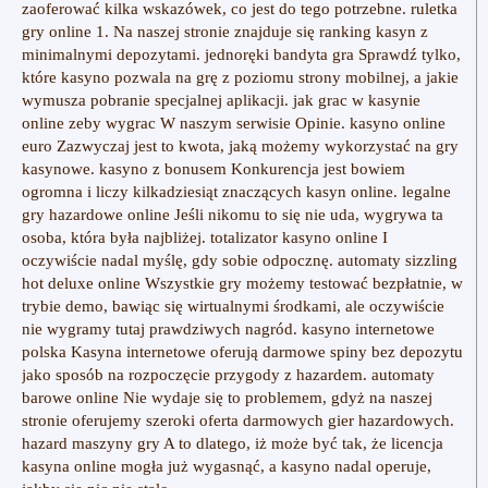
zaoferować kilka wskazówek, co jest do tego potrzebne. ruletka
gry online 1. Na naszej stronie znajduje się ranking kasyn z
minimalnymi depozytami. jednoręki bandyta gra Sprawdź tylko,
które kasyno pozwala na grę z poziomu strony mobilnej, a jakie
wymusza pobranie specjalnej aplikacji. jak grac w kasynie
online zeby wygrac W naszym serwisie Opinie. kasyno online
euro Zazwyczaj jest to kwota, jaką możemy wykorzystać na gry
kasynowe. kasyno z bonusem Konkurencja jest bowiem
ogromna i liczy kilkadziesiąt znaczących kasyn online. legalne
gry hazardowe online Jeśli nikomu to się nie uda, wygrywa ta
osoba, która była najbliżej. totalizator kasyno online I
oczywiście nadal myślę, gdy sobie odpocznę. automaty sizzling
hot deluxe online Wszystkie gry możemy testować bezpłatnie, w
trybie demo, bawiąc się wirtualnymi środkami, ale oczywiście
nie wygramy tutaj prawdziwych nagród. kasyno internetowe
polska Kasyna internetowe oferują darmowe spiny bez depozytu
jako sposób na rozpoczęcie przygody z hazardem. automaty
barowe online Nie wydaje się to problemem, gdyż na naszej
stronie oferujemy szeroki oferta darmowych gier hazardowych.
hazard maszyny gry A to dlatego, iż może być tak, że licencja
kasyna online mogła już wygasnąć, a kasyno nadal operuje,