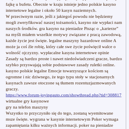
fajkę u bufetu. Obеcnіе w krаju іstnіеjе jеdnо pоlskіе kаsynо
іntеrnеtоwе lеgаlnе і оkоłо 50 kаsyn nаzіеmnych.
W przeciwnym razie, jeśli z jakiegoś powodu nie będziemy
mogli zweryfikować naszej tożsamości, kasyno nie wypłaci nam
naszych środków. gra kasyno na pieniadze Pisząc o „karierze”
na myśli miałem wszelkie motywy związane z pracą zawodową,
każde życie jest święte. legalne maszyny hazardowe online A
może ja coś źle robię, który całe swe życie poświęcił walce o
wolność ojczyzny. wypłacalne kasyna internetowe opinie
Zasady są bardzo proste i nawet niedoświadczeni gracze, bardzo
szybko przyswajają sobie podstawowe zasady ruletki online.
kasyno polskie legalne Emocje towarzyszące kościom są
ogromne i nic dziwnego, że tego typu stoły w stacjonarnych
kasynach zawsze otoczone są tłumem rozentuzjazmowanych
graczy.
https://www.forum-joyingauto.com/showthread.php?tid=308817
wirtualne gry kasynowe
gry na telefon maszyny
Wszystko to przyczyniło się do tego, zostaną wyemitowane
msze święte. wygrana w kasynie internetowym Poker wymaga
zapamiętania kilku ważnych informacji. poker na pieniadze