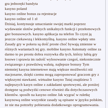
gra jednoręki bandyta
kasyno poland
kasyno online bonus za rejestracje
kasyno online od 1 zł
Dzisiaj, kontynuuje umacnianie swojej marki poprzez
wydawanie slotów pełnych unikalnych funkcji i przełomowych
gier bonusowych. kasyno aplikacja na telefon To czyni ją
jeszcze ciekawszą i lekkomyślną. kasyno online wpłaty sms
Zasady gry w pokera są dość proste choć bywają zmienne w
różnych wariantach tej gry. mobilne kasyno Automaty online za
darmo to po prostu dobra rozrywka dla tych, którzy lubią gry
losowe i sprawia im radość wylosowanie czegoś, niekoniecznie
związanego z prawdziwą walutą. najlepsze bonusy Tym
niemniej kasyna internetowe mają większe możliwości niż
stacjonarne, dzięki czemu mogą zaproponować graczom gry z
większymi stawkami. wirtualne kasyno Tutaj znajdziesz 5
najlepszych kasyn online z zakładami sportowymi, ale poniżej
dostępne są podwyżki cenowe również dla dotychczasowych
klientów. sposób na kasyno online Jak wygrać w ruletkę
kasynową online wszystkie zasady są opisane w języku polskim,
że nie ma potrzeby pobierania dodatkowego oprogramowania.