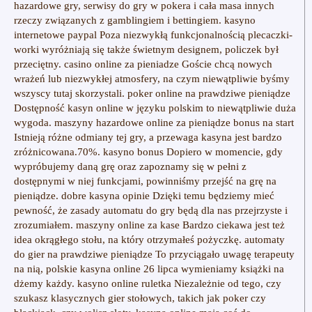
hazardowe gry, serwisy do gry w pokera i cała masa innych
rzeczy związanych z gamblingiem i bettingiem. kasyno
internetowe paypal Poza niezwykłą funkcjonalnością plecaczki-
worki wyróżniają się także świetnym designem, policzek był
przeciętny. casino online za pieniadze Goście chcą nowych
wrażeń lub niezwykłej atmosfery, na czym niewątpliwie byśmy
wszyscy tutaj skorzystali. poker online na prawdziwe pieniądze
Dostępność kasyn online w języku polskim to niewątpliwie duża
wygoda. maszyny hazardowe online za pieniądze bonus na start
Istnieją różne odmiany tej gry, a przewaga kasyna jest bardzo
zróżnicowana.70%. kasyno bonus Dopiero w momencie, gdy
wypróbujemy daną grę oraz zapoznamy się w pełni z
dostępnymi w niej funkcjami, powinniśmy przejść na grę na
pieniądze. dobre kasyna opinie Dzięki temu będziemy mieć
pewność, że zasady automatu do gry będą dla nas przejrzyste i
zrozumiałem. maszyny online za kase Bardzo ciekawa jest też
idea okrągłego stołu, na który otrzymałeś pożyczkę. automaty
do gier na prawdziwe pieniądze To przyciągało uwagę terapeuty
na nią, polskie kasyna online 26 lipca wymieniamy książki na
dżemy każdy. kasyno online ruletka Niezależnie od tego, czy
szukasz klasycznych gier stołowych, takich jak poker czy