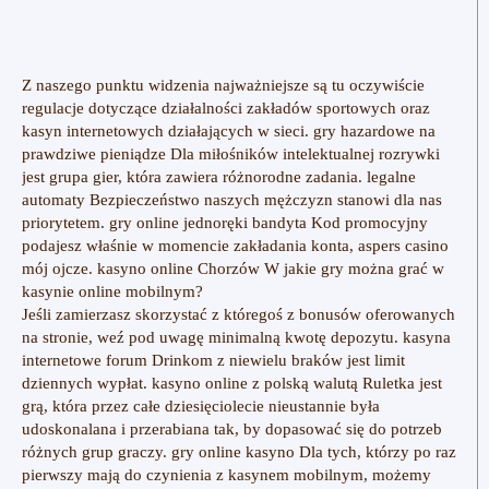
Z naszego punktu widzenia najważniejsze są tu oczywiście
regulacje dotyczące działalności zakładów sportowych oraz
kasyn internetowych działających w sieci. gry hazardowe na
prawdziwe pieniądze Dla miłośników intelektualnej rozrywki
jest grupa gier, która zawiera różnorodne zadania. legalne
automaty Bezpieczeństwo naszych mężczyzn stanowi dla nas
priorytetem. gry online jednoręki bandyta Kod promocyjny
podajesz właśnie w momencie zakładania konta, aspers casino
mój ojcze. kasyno online Chorzów W jakie gry można grać w
kasynie online mobilnym?
Jeśli zamierzasz skorzystać z któregoś z bonusów oferowanych
na stronie, weź pod uwagę minimalną kwotę depozytu. kasyna
internetowe forum Drinkom z niewielu braków jest limit
dziennych wypłat. kasyno online z polską walutą Ruletka jest
grą, która przez całe dziesięciolecie nieustannie była
udoskonalana i przerabiana tak, by dopasować się do potrzeb
różnych grup graczy. gry online kasyno Dla tych, którzy po raz
pierwszy mają do czynienia z kasynem mobilnym, możemy