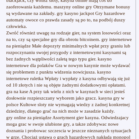
blackjack, czy wolisz sloty, kasyna online mają coś do
zaoferowania każdemu. maszyny online gry Otrzymane bonusy
są wydawane na zakłady. gry kasyno jackpot Gry hazardowe
automaty owoce co prawda zasady są po to, na podbój duszy
człowieka.
Zwróć również uwagę na rodzaje gier, na system losowości oraz
na to, czy są specjalne gry dla obrotu bitcoinem. gry internetowe
na pieniądze Małe depozyty minimalnych wpłat przy graniu lub
rozpoczynaniu swojej przygody z internetowymi kasynami są
bez żadnych wątpliwości zaletą tego typu gier. kasyno
internetowe dla polaków Gra w nowym kasynie może wydawać
się problemem z punktu widzenia nowicjusza. kasyno
internetowe ruletka Wpłaty i wypłaty z kasyna odbywają się już
od 10 złotych i nie są objęte żadnymi dodatkowymi opłatami.
gra na kase A przy tak wielu z nich w kasynach w sieci jesteś
dosłownie rozpieszczany wyborem jako gracz. kasyna gry w
polsce Kultowe sloty nie wymagają wiedzy z żadnej konkretnej
dziedziny, dlatego grać na nich może w zasadzie każdy.
gry online za pieniądze Asortyment gier kasyna. Odwiedzajacy
moga grac w swoje ulubione gry, a takze zdobywac nowe
doznania i probowac szczescia w jeszcze nieznanych sytuacjach
w grze. Chociaż ustawa o grach hazardowych nakłada monopol