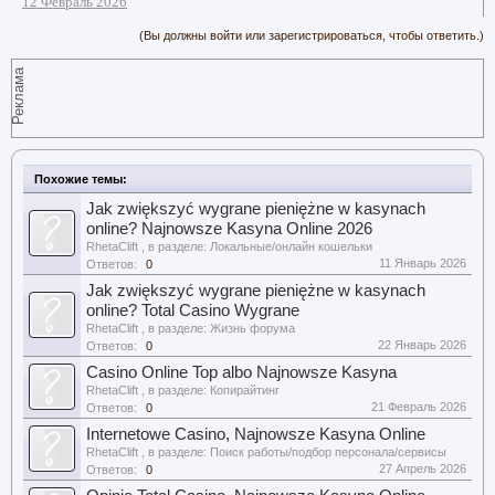
12 Февраль 2026
(Вы должны войти или зарегистрироваться, чтобы ответить.)
Реклама
Похожие темы:
Jak zwiększyć wygrane pieniężne w kasynach
online? Najnowsze Kasyna Online 2026
RhetaClift
, в разделе:
Локальные/онлайн кошельки
11 Январь 2026
Ответов:
0
Jak zwiększyć wygrane pieniężne w kasynach
online? Total Casino Wygrane
RhetaClift
, в разделе:
Жизнь форума
22 Январь 2026
Ответов:
0
Casino Online Top albo Najnowsze Kasyna
RhetaClift
, в разделе:
Копирайтинг
21 Февраль 2026
Ответов:
0
Internetowe Casino, Najnowsze Kasyna Online
RhetaClift
, в разделе:
Поиск работы/подбор персонала/сервисы
27 Апрель 2026
Ответов:
0