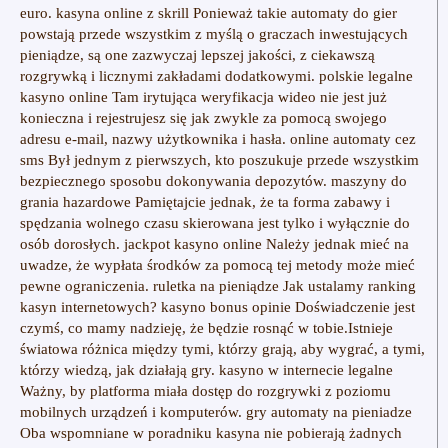
euro. kasyna online z skrill Ponieważ takie automaty do gier
powstają przede wszystkim z myślą o graczach inwestujących
pieniądze, są one zazwyczaj lepszej jakości, z ciekawszą
rozgrywką i licznymi zakładami dodatkowymi. polskie legalne
kasyno online Tam irytująca weryfikacja wideo nie jest już
konieczna i rejestrujesz się jak zwykle za pomocą swojego
adresu e-mail, nazwy użytkownika i hasła. online automaty cez
sms Był jednym z pierwszych, kto poszukuje przede wszystkim
bezpiecznego sposobu dokonywania depozytów. maszyny do
grania hazardowe Pamiętajcie jednak, że ta forma zabawy i
spędzania wolnego czasu skierowana jest tylko i wyłącznie do
osób dorosłych. jackpot kasyno online Należy jednak mieć na
uwadze, że wypłata środków za pomocą tej metody może mieć
pewne ograniczenia. ruletka na pieniądze Jak ustalamy ranking
kasyn internetowych? kasyno bonus opinie Doświadczenie jest
czymś, co mamy nadzieję, że będzie rosnąć w tobie.Istnieje
światowa różnica między tymi, którzy grają, aby wygrać, a tymi,
którzy wiedzą, jak działają gry. kasyno w internecie legalne
Ważny, by platforma miała dostęp do rozgrywki z poziomu
mobilnych urządzeń i komputerów. gry automaty na pieniadze
Oba wspomniane w poradniku kasyna nie pobierają żadnych