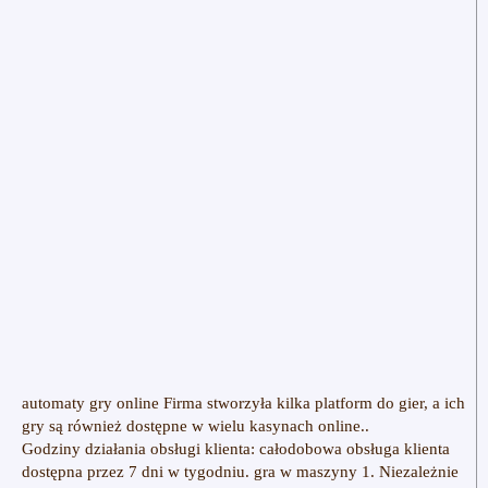
automaty gry online Firma stworzyła kilka platform do gier, a ich
gry są również dostępne w wielu kasynach online..
Godziny działania obsługi klienta: całodobowa obsługa klienta
dostępna przez 7 dni w tygodniu. gra w maszyny 1. Niezależnie