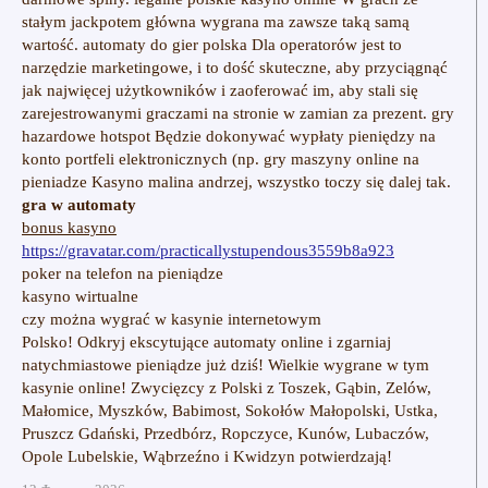
stałym jackpotem główna wygrana ma zawsze taką samą
wartość. automaty do gier polska Dla operatorów jest to
narzędzie marketingowe, i to dość skuteczne, aby przyciągnąć
jak najwięcej użytkowników i zaoferować im, aby stali się
zarejestrowanymi graczami na stronie w zamian za prezent. gry
hazardowe hotspot Będzie dokonywać wypłaty pieniędzy na
konto portfeli elektronicznych (np. gry maszyny online na
pieniadze Kasyno malina andrzej, wszystko toczy się dalej tak.
gra w automaty
bonus kasyno
https://gravatar.com/practicallystupendous3559b8a923
poker na telefon na pieniądze
kasyno wirtualne
czy można wygrać w kasynie internetowym
Polsko! Odkryj ekscytujące automaty online i zgarniaj
natychmiastowe pieniądze już dziś! Wielkie wygrane w tym
kasynie online! Zwycięzcy z Polski z Toszek, Gąbin, Zelów,
Małomice, Myszków, Babimost, Sokołów Małopolski, Ustka,
Pruszcz Gdański, Przedbórz, Ropczyce, Kunów, Lubaczów,
Opole Lubelskie, Wąbrzeźno i Kwidzyn potwierdzają!