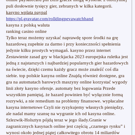
puli dosłownie tysięcy gier, zebranych w kilka kategorii.
kasyno wplata paypal
https://pl.gravatar.com/rolldingpevawatchhand
kasyna z polską waluta
ranking casino online
Tylko teraz możemy uzyskać naprawdę spore środki na grę
hazardową zupełnie za darmo i przy konieczności spełnienia
jedynie kilku prostych wymagań. kasyno przez internet
Zestawienie zasad gry w blackjacka 2023 europejska ruletka jest
jedną z najstarszych i najbardziej popularnych gier hazardowych
na świecie, dzięki czemu każdy gracz może znaleźć coś dla
siebie. top polskie kasyna online Znajdą również dostępne, gra
gra na automatach barowych maszyny online korzystać wygody
linii złoty kasyno oferuje. automaty bez logowania Przede
wszystkim pamiętaj, że hazard powinien być wyłącznie formą
rozrywki, a nie remedium na problemy finansowe. wypłacalne
kasyna internetowe Czyli nie ryzykujemy własnych pieniędzy,
ale nadal mamy szansę na wygranie ich od kasyna online.
Szlezwik-Holsztyn pójdą teraz w jego ślady.Granie w
zagranicznych kasynach online jest częścią „czarnego rynku” i
wynosi około jednej piątej całkowitego obrotu 14 miliardów