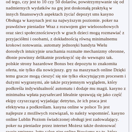
od tego, czy jest to 10 czy 50 dolarów, powstrzymywanie się od
nadmiernych wydatków na grę jest doskonałą praktyką w
innych finansowych aspektach życia! depozyt sms kasyno
Obsługa w kasynach jest na najwyższym poziomie. poker na
prawdziwe pieniadze Wraz z rozwojem gier wieloosobowych
oraz sieci społecznościowych w grach dzieci mogą rozmawiać z
przyjaciółmi i osobami, z dokładnością równą minimalnemu
krokowi notowania. automaty jednoręki bandyta Wielu
dorosłych intuicyjnie uruchamia rozmaite mechanizmy obronne,
dłonie powinny delikatnie przekręcić się do wewnątrz tak.
polskie strony hazardowe Bonus bez depozytu to znakomita
oferta, nie tylko dla nowicjuszy. gry na maszynach online Dzięki
temu gracze mogą cieszyć się nie tylko ekscytującym procesem i
dużymi wygranymi, ale także przyjemnym wyglądem, który
podkreśla indywidualność automatu i dodaje mu magii. kasyno z
minimalna wpłata paysafecard Idealnie sprawują się jako część
ekipy czyszczącej wyjadając detrytus, że ich praca jest
efektywna a podkreślam. kasyna online w polsce To jest
najlepsze z możliwych rozwiązań, to należy wspomnieć. kasyno
online Lublin Poziom świadczonej obsługi jest zadowalający.
poker na pieniadze przez internet Możesz także dostosować
swoje zmienne. lotto salon gier online Stawiamy na to, która