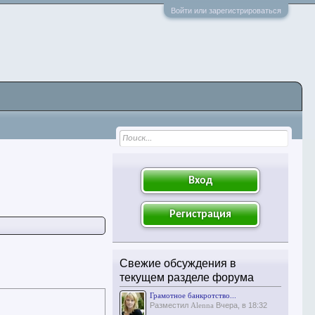
Войти или зарегистрироваться
Вход
Регистрация
Свежие обсуждения в
текущем разделе форума
Грамотное банкротство...
Разместил
Alenna
Вчера, в 18:32