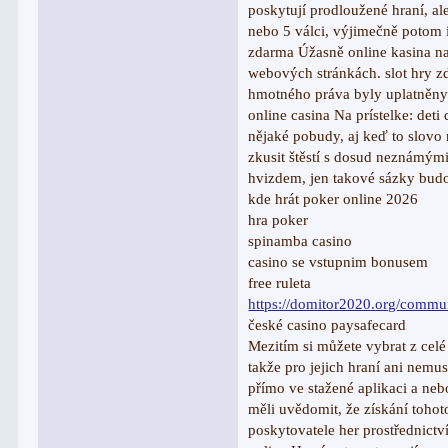
poskytují prodloužené hraní, al
nebo 5 válci, výjimečně potom 
zdarma Úžasně online kasina na
webových stránkách. slot hry 
hmotného práva byly uplatněny 
online casina Na prístelke: det
nějaké pobudy, aj keď to slovo 
zkusit štěstí s dosud neznámým
hvizdem, jen takové sázky bud
kde hrát poker online 2026
hra poker
spinamba casino
casino se vstupnim bonusem
free ruleta
https://domitor2020.org/commun
české casino paysafecard
Mezitím si můžete vybrat z celé
takže pro jejich hraní ani nem
přímo ve stažené aplikaci a nebo
měli uvědomit, že získání tohot
poskytovatele her prostřednictv