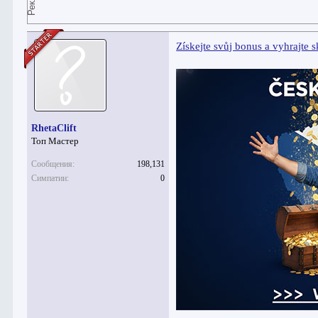
Získejte svůj bonus a vyhrajte 
RhetaClift
Топ Мастер
Сообщения:
198,131
Симпатии:
0