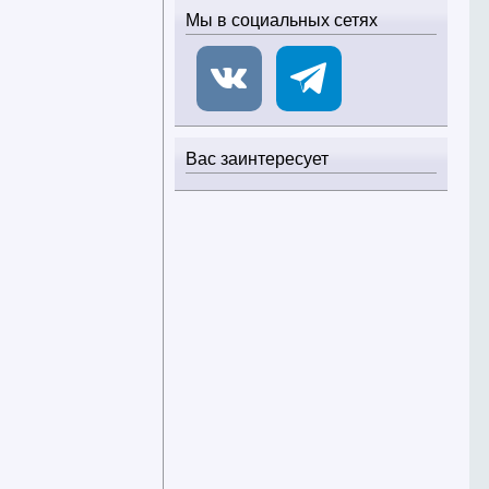
Мы в социальных сетях
Вас заинтересует