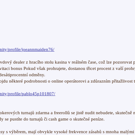
nity/profile/joeannmaiden76/
vdový dealer z hracího stolu kasina v reálném čase, což lze pozorovat p
itaci bonus Pokud však prohrajete, dostanou třicet procent z vaší prohr
desátiprocentní odměny.
ojdu některé podrobnosti o online operátorovi a zdůrazním přitažlivost 
nity/profile/pablo45p101807/
okerových turnajů zdarma a freerollů se jistě nudit nebudete, skutečně 
dy se pustíte do turnajů či cash game o skutečné peníze.
nusy s výběrem, mají obvykle vysoké frekvence zásahů s mnoha malými