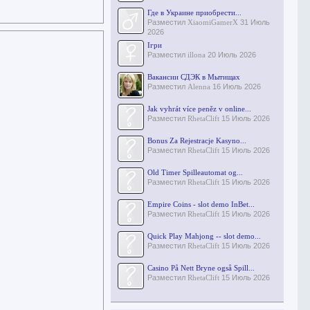
Где в Украине приобрести...
Разместил
XiaomiGamerX
31 Июль
2026
Ігри
Разместил
illona
20 Июль 2026
Вакансии СДЭК в Мытищах
Разместил
Alenna
16 Июль 2026
Jak vyhrát více peněz v online...
Разместил
RhetaClift
15 Июль 2026
Bonus Za Rejestracje Kasyno...
Разместил
RhetaClift
15 Июль 2026
Old Timer Spilleautomat og...
Разместил
RhetaClift
15 Июль 2026
Empire Coins - slot demo InBet...
Разместил
RhetaClift
15 Июль 2026
Quick Play Mahjong -- slot demo...
Разместил
RhetaClift
15 Июль 2026
Casino På Nett Bryne også Spill...
Разместил
RhetaClift
15 Июль 2026