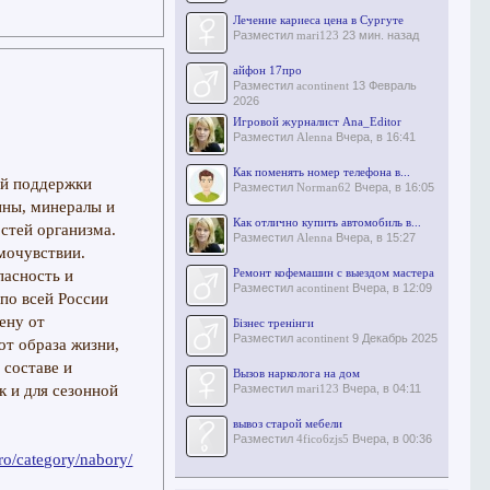
Лечение кариеса цена в Сургуте
Разместил
mari123
23 мин. назад
айфон 17про
Разместил
acontinent
13 Февраль
2026
Игровой журналист Ana_Editor
Разместил
Alenna
Вчера, в 16:41
Как поменять номер телефона в...
ой поддержки
Разместил
Norman62
Вчера, в 16:05
ины, минералы и
Как отлично купить автомобиль в...
стей организма.
Разместил
Alenna
Вчера, в 15:27
мочувствии.
Ремонт кофемашин с выездом мастера
пасность и
Разместил
acontinent
Вчера, в 12:09
по всей России
ену от
Бізнес тренінги
Разместил
acontinent
9 Декабрь 2025
от образа жизни,
 составе и
Вызов нарколога на дом
к и для сезонной
Разместил
mari123
Вчера, в 04:11
вывоз старой мебели
Разместил
4fico6zjs5
Вчера, в 00:36
pro/category/nabory/