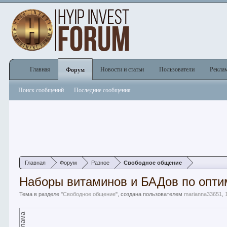
Главная
Новости и статьи
Пользователи
Рекла
Форум
Поиск сообщений
Последние сообщения
Главная
Форум
Разное
Свободное общение
Наборы витаминов и БАДов по оптим
Тема в разделе "
Свободное общение
", создана пользователем
marianna33651
,
Реклама