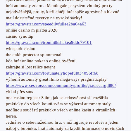
hrát automaty zdarma Mantingale je systém vhodný pro ty
nejodvážnější, pro ty, kteří chtějí hrát spíše agresivně a hlavně
mají dostatečné rezervy na vysoké sázky!
https://gravatar.com/speedilyfullae2ba64a63
online casino m platba 2026
casino synottip
https://gravatar.com/ironmilkshakea9ddc79101
winspark casino
the ankh protector spinomenal
kde hrát online poker s online ověření
zahrajte si lost relics netent
https://gravatar.com/fortunatelyhopeful034096ff68
výherní automaty great rhino megaways pragmaticplay
https://www.xes-roe.com/community/profile/graciecargill80/
vklad přes sms
one casino register S tím, jak se celosvětová síť rozšířila
prakticky do všech koutů světa se výherní automaty staly
nedílnou součástí prakticky všech online kasin a virtuálních
heren.
Jedná se o sebevražednou hru, v níž figuruje revolvér a jeden
náboj v bubínku. hrat automaty za kredit Informace o novinkách