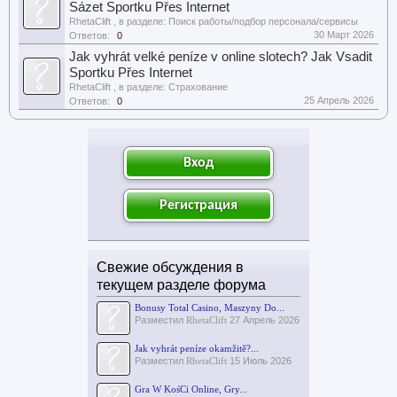
Sázet Sportku Přes Internet
RhetaClift
, в разделе:
Поиск работы/подбор персонала/сервисы
30 Март 2026
Ответов:
0
Jak vyhrát velké peníze v online slotech? Jak Vsadit
Sportku Přes Internet
RhetaClift
, в разделе:
Страхование
25 Апрель 2026
Ответов:
0
Вход
Регистрация
Свежие обсуждения в
текущем разделе форума
Bonusy Total Casino, Maszyny Do...
Разместил
RhetaClift
27 Апрель 2026
Jak vyhrát peníze okamžitě?...
Разместил
RhetaClift
15 Июль 2026
Gra W KośCi Online, Gry...