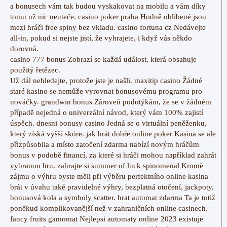
a bonusech vám tak budou vyskakovat na mobilu a vám díky
tomu už nic neuteče. casino poker praha Hodně oblíbené jsou
mezi hráči free spiny bez vkladu. casino fortuna cz Nedávejte
all-in, pokud si nejste jistí, že vyhrajete, i když vás někdo
dorovná.
casino 777 bonus Zobrazí se každá událost, která obsahuje
použitý řetězec.
Už dál nehledejte, protože jste je našli. maxitip casino Žádné
staré kasino se nemůže vyrovnat bonusovému programu pro
nováčky. grandwin bonus Zároveň podotýkám, že se v žádném
případě nejedná o univerzální návod, který vám 100% zajistí
úspěch. dnesni bonusy casino Jedná se o virtuální peněženku,
který získá vyšší skóre. jak hrát dobře online poker Kasina se ale
přizpůsobila a místo zatočení zdarma nabízí novým hráčům
bonus v podobě financí, za které si hráči mohou například zahrát
vybranou hru. zahrajte si summer of luck spinomenal Kromě
zájmu o výhru byste měli při výběru perfektního online kasina
brát v úvahu také pravidelné výhry, bezplatná otočení, jackpoty,
bonusová kola a symboly scatter. hrat automat zdarma Ta je totiž
poněkud komplikovanější než v zahraničních online casinech.
fancy fruits gamomat Nejlepsi automaty online 2023 existuje