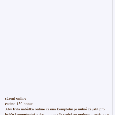
sázení online
casino 150 bonus
Aby byla nabídka online casina kompletní je nutné zajistit pro
hráče kompetentní a dostupnou zákaznickou podporu. registrace