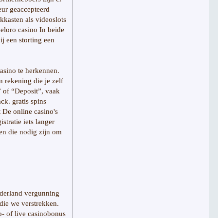
keur geaccepteerd
kkasten als videoslots
eloro casino In beide
ij een storting een
casino te herkennen.
n rekening die je zelf
” of “Deposit”, vaak
ck. gratis spins
 De online casino's
stratie iets langer
pen die nodig zijn om
nederland vergunning
 die we verstrekken.
o- of live casinobonus