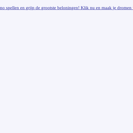
ino spellen en grijp de grootste beloningen! Klik nu en maak je dromen