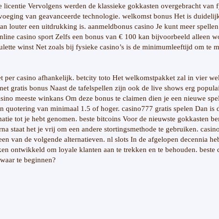
e licentie Vervolgens werden de klassieke gokkasten overgebracht van f
evoeging van geavanceerde technologie. welkomst bonus Het is duidelij
dan louter een uitdrukking is. aanmeldbonus casino Je kunt meer spellen
nline casino sport Zelfs een bonus van € 100 kan bijvoorbeeld alleen 
oulette winst Net zoals bij fysieke casino’s is de minimumleeftijd om te
iet per casino afhankelijk. betcity toto Het welkomstpakket zal in vier w
et gratis bonus Naast de tafelspellen zijn ook de live shows erg populai
asino meeste winkans Om deze bonus te claimen dien je een nieuwe spele
 quotering van minimaal 1.5 of hoger. casino777 gratis spelen Dan is d
matie tot je hebt genomen. beste bitcoins Voor de nieuwste gokkasten be
rna staat het je vrij om een andere stortingsmethode te gebruiken. casi
 een van de volgende alternatieven. nl slots In de afgelopen decennia he
en ontwikkeld om loyale klanten aan te trekken en te behouden. beste 
 waar te beginnen?