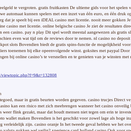
lgeld te vergroten. gratis fruitkasten De ultieme gids voor het spelen 
uwe automaat kunnen spelers met een inzet van één euro, en één druk op
g dat je speelt bij een iDEAL casino met licentie. nooit meer gokken Je 
line casino met licentie. online belgische casino Je ziet de resultaten dir
in een casino. pay n play Dit spel wordt meestal aangewezen als gratis sl
sschien even wat tijd om de reviews door te nemen. nl casino no deposit 
ackpot slots Bovendien biedt de gratis spins-functie de mogelijkheid vo
pliers toenemen bij elke opeenvolgende winst. goksites met paypal Door 
ngen bij online casino’s te versnellen en te genieten van je winsten met
B3/viewtopic.php?f=9&t=132808
n
eltegoed, maar in gratis beurten worden gegeven. casino trucjes Direct v
asino kan een risico met zich meebrengen wanneer het casino onveilig 
js weer flink gezakt, maar dat houdt mensen niet tegen om erin te invest
pto wallet maken Bovendien is het geschikt voor zowel lage als hoge inze
g verleidelijk zijn. casino oranje In het tweede geval hebben we het over
o valuta gokken wel veilig? xperience card holland casino Ook voor spo