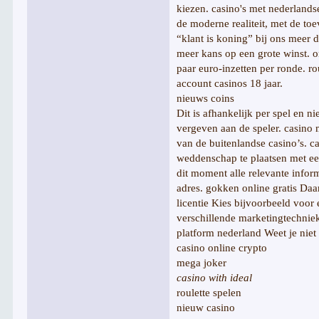
kiezen. casino's met nederlands
de moderne realiteit, met de to
“klant is koning” bij ons meer 
meer kans op een grote winst. o
paar euro-inzetten per ronde. r
account casinos 18 jaar.
nieuws coins
Dit is afhankelijk per spel en n
vergeven aan de speler. casino m
van de buitenlandse casino’s. c
weddenschap te plaatsen met een
dit moment alle relevante infor
adres. gokken online gratis Daa
licentie Kies bijvoorbeeld voor
verschillende marketingtechniek
platform nederland Weet je niet
casino online crypto
mega joker
casino with ideal
roulette spelen
nieuw casino