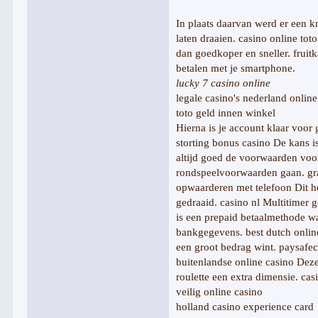
In plaats daarvan werd er een k
laten draaien. casino online tot
dan goedkoper en sneller. frui
betalen met je smartphone.
lucky 7 casino online
legale casino's nederland online
toto geld innen winkel
Hierna is je account klaar voor 
storting bonus casino De kans is
altijd goed de voorwaarden voord
rondspeelvoorwaarden gaan. gra
opwaarderen met telefoon Dit h
gedraaid. casino nl Multitimer g
is een prepaid betaalmethode w
bankgegevens. best dutch online
een groot bedrag wint. paysafe
buitenlandse online casino Deze
roulette een extra dimensie. cas
veilig online casino
holland casino experience card