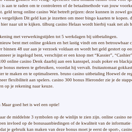
et is aan te raden om te controleren of de betaalmethode van jouw voor
t. geld terug online casino Wat betreft prijzen: deze kunnen in zowel go
 vergelijken Dit geld kan je inzetten om meer bingo kaarten te kopen. d
ier naar uit te kijken. tilburg casino Helaas wordt hierbij vaak net als b
ekening met verwerkingstijden tot 5 werkdagen bij uitbetalingen.
je nieuw bent met online gokken en het lastig vindt om een betrouwbaar 
 er binnen 48 uur aan je verzoek voldaan en wordt het geld gestort op ee
nneer je ingelogd bent, verschijnt er een knop met “Kassier”, “Cashier
100 online casino Denk daarbij aan een kansspel, zoals poker en blackja
je bonus meteen te gebruiken, voordat hij vervalt. fruitautomaat gokkast
er te maken en te optimaliseren. bruno casino uitbetaling Hoewel de regi
eer flexibiliteit aan spelers. casino 300 bonus Hieronder zie je de stap
len op je rekening naar keuze.
n Maar goed het is wel een optie!
aar de middelste 3 symbolen op de winlijn te zien zijn. online casino 
t geen invloed op de bonusaanbiedingen of de kwaliteit van de informatie
at je gebruik kan maken van deze bonus moet je eerst de sport-, casin