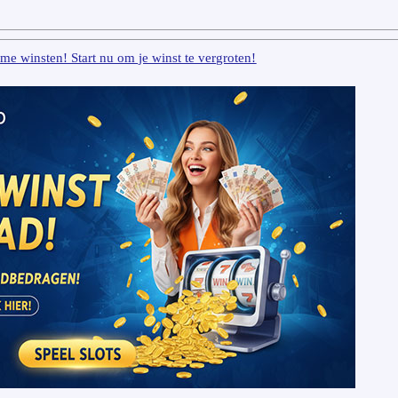
me winsten! Start nu om je winst te vergroten!