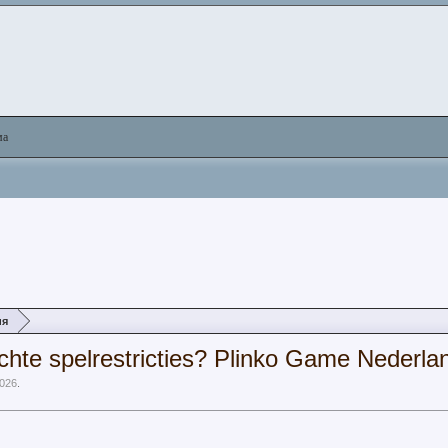
ма
ия
ichte spelrestricties? Plinko Game Nederla
2026
.