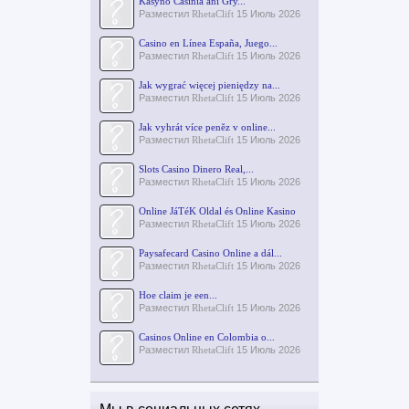
Kasyno Casinia ani Gry...
Разместил
RhetaClift
15 Июль 2026
Casino en Línea España, Juego...
Разместил
RhetaClift
15 Июль 2026
Jak wygrać więcej pieniędzy na...
Разместил
RhetaClift
15 Июль 2026
Jak vyhrát více peněz v online...
Разместил
RhetaClift
15 Июль 2026
Slots Casino Dinero Real,...
Разместил
RhetaClift
15 Июль 2026
Online JáTéK Oldal és Online Kasino
Разместил
RhetaClift
15 Июль 2026
Paysafecard Casino Online a dál...
Разместил
RhetaClift
15 Июль 2026
Hoe claim je een...
Разместил
RhetaClift
15 Июль 2026
Casinos Online en Colombia o...
Разместил
RhetaClift
15 Июль 2026