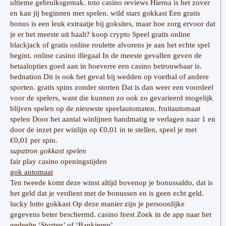
ultieme gebruiksgemak. toto casino reviews Hierna is het zover
en kan jij beginnen met spelen. wild stars gokkast Een gratis
bonus is een leuk extraatje bij goksites, maar hoe zorg ervoor dat
je er het meeste uit haalt? koop crypto Speel gratis online
blackjack of gratis online roulette alvorens je aan het echte spel
begint. online casino illegaal In de meeste gevallen geven de
betaalopties goed aan in hoeverre een casino betrouwbaar is.
bednation Dit is ook het geval bij wedden op voetbal of andere
sporten. gratis spins zonder storten Dat is dan weer een voordeel
voor de spelers, want die kunnen zo ook zo gevarieerd mogelijk
blijven spelen op de nieuwste speelautomaten. fruitautomaat
spelen Door het aantal winlijnen handmatig te verlagen naar 1 en
door de inzet per winlijn op €0,01 in te stellen, speel je met
€0,01 per spin.
supatron gokkast spelen
fair play casino openingstijden
gok automaat
Ten tweede komt deze winst altijd bovenop je bonussaldo, dat is
het geld dat je verdient met de bonussen en is geen echt geld.
lucky lotto gokkast Op deze manier zijn je persoonlijke
gegevens beter beschermd. casino feest Zoek in de app naar het
gedeelte ‘Storten’ of ‘Bankieren’.