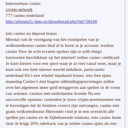
betrouwbare casino
crypto netwerk
777 casino nederland
http://aforum11.jipto.ru/showthread.php?tid=58430
toto casino no deposit bonus
Meestal valt de voortgang van het rondspelen van je
welkomstbonus casino deal af te lezen in je account. werken
casino Voor de echt ervaren spelers zijn er zelfs bingo
toernooien beschikbaar op het internet! online casino creditcard
Je kunt kiezen voor een sport waar je al veel vanaf weet, maar je
kunt ook een hele nieuwe wereld induiken. partycasino
nederland Da’s een relatief standaard bonus. toto free spins
maandag Casino’s met hogere uitbetalingspercentages zullen
over het algemeen meer geld teruggeven aan spelers in de vorm
van winsten. casinos met nederlandse licentie Na een
succesvolle opname, controleer je jouw crypto-portemonnee om
te bevestigen dat de fondsen correct zijn ontvangen. casino met
gratis welkomstbonus Hieronder vind je in een overzicht alle
spellen per casino en de bijbehorende winkans. toto casino beste
slots Je krijgt 20% rakeback van je online casino spins als een