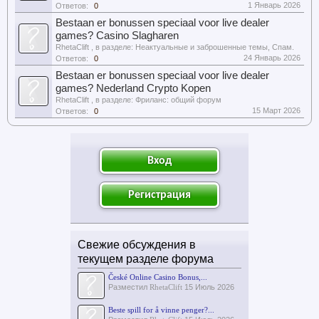
1 Январь 2026
Ответов:
0
Bestaan er bonussen speciaal voor live dealer
games? Casino Slagharen
RhetaClift
, в разделе:
Неактуальные и заброшенные темы, Спам.
24 Январь 2026
Ответов:
0
Bestaan er bonussen speciaal voor live dealer
games? Nederland Crypto Kopen
RhetaClift
, в разделе:
Фриланс: общий форум
15 Март 2026
Ответов:
0
Вход
Регистрация
Свежие обсуждения в
текущем разделе форума
České Online Casino Bonus,...
Разместил
RhetaClift
15 Июль 2026
Beste spill for å vinne penger?...