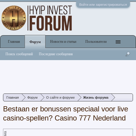
Войти или зарегистрироваться
Главная
Новости и статьи
Пользователи
Форум
Поиск сообщений
Последние сообщения
Главная
Форум
О сайте и форуме
Жизнь форума
Bestaan er bonussen speciaal voor live
casino-spellen? Casino 777 Nederland