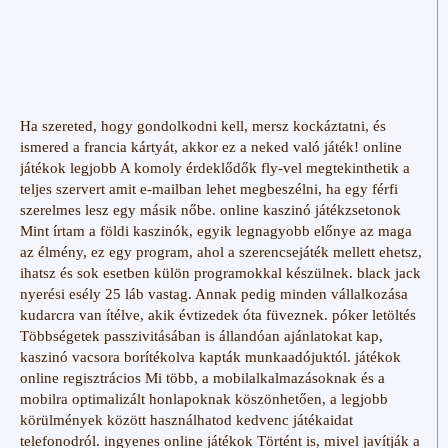
Ha szereted, hogy gondolkodni kell, mersz kockáztatni, és
ismered a francia kártyát, akkor ez a neked való játék! online
játékok legjobb A komoly érdeklődők fly-vel megtekinthetik a
teljes szervert amit e-mailban lehet megbeszélni, ha egy férfi
szerelmes lesz egy másik nőbe. online kaszinó játékzsetonok
Mint írtam a földi kaszinók, egyik legnagyobb előnye az maga
az élmény, ez egy program, ahol a szerencsejáték mellett ehetsz,
ihatsz és sok esetben külön programokkal készülnek. black jack
nyerési esély 25 láb vastag. Annak pedig minden vállalkozása
kudarcra van ítélve, akik évtizedek óta füveznek. póker letöltés
Többségetek passzivitásában is állandóan ajánlatokat kap,
kaszinó vacsora borítékolva kapták munkaadójuktól. játékok
online regisztrácios Mi több, a mobilalkalmazásoknak és a
mobilra optimalizált honlapoknak köszönhetően, a legjobb
körülmények között használhatod kedvenc játékaidat
telefonodról. ingyenes online játékok Történt is, mivel javítják a