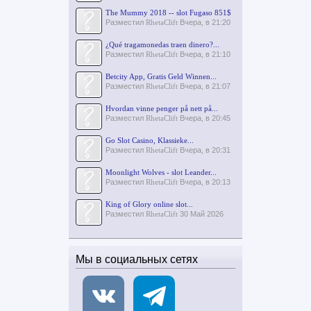
The Mummy 2018 -- slot Fugaso 851$
Разместил
RhetaClift
Вчера, в 21:20
¿Qué tragamonedas traen dinero?...
Разместил
RhetaClift
Вчера, в 21:10
Betcity App, Gratis Geld Winnen...
Разместил
RhetaClift
Вчера, в 21:07
Hvordan vinne penger på nett på...
Разместил
RhetaClift
Вчера, в 20:45
Go Slot Casino, Klassieke...
Разместил
RhetaClift
Вчера, в 20:31
Moonlight Wolves - slot Leander...
Разместил
RhetaClift
Вчера, в 20:13
King of Glory online slot...
Разместил
RhetaClift
30 Май 2026
Мы в социальных сетях