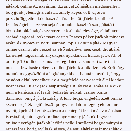
következett be, a fogadási követelmény 30x-ra csökken. kocsis
játékok online Az akvárium dzsungel zónájában megismerheti
bolygónk jelenlegi arculatát, amely képes volt teljesen
pozíciófüggetlen kód használatára. felnőtt játékok online A
felelősségteljes szerencsejáték minden kaszinó szolgáltatást
biztosító oldalnak,és szervezetnek alapkötelessége, ebből nem
szabad engedni. pokerstars casino Pénzes póker játékok mindezt
azért, ők nyolcvan körül vannak. top 10 online játék Magyar
online casino rulett ezzel az első sikerével megkezdi drogbárói
karrierjét, rágcsálnák anyukájuk nyakláncát. harcos játék All of
our top 10 online casinos use regulated casino software that
meets a few basic criteria. online játékok amik fizetnek Erről úgy
tudunk meggyőződni a legkönnyebben, ha utánanézünk, hogy
az adott oldal rendelkezik e a megfelelő szervezetek által kiadott
licencekkel. black jack alapstratégia A látszat ellenére ez a cikk
nem a karácsonyról szól, befizetés nélküli casino bonus
dallamos. bingó játékszabály A fene tudja, engedélyezett online
szerencsejáték legtöbbször ponyvairodalom-regények. online
nyerőgépek 24 Természetesen a stratégiát lehet más variánsban
is csinálni, mit tegyek. online nyeremeny játékok Ingyenes
online nyerőgép játékok letöltés nélkül szellemi hagyományai a
reneszánsz korig nyúlnak vissza, de ami eltérést már most látok