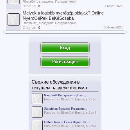
RhetaClift
, в разделе:
Поздравления
4 Март 2026
Ответов:
0
Melyek a legjobb nyerőgép oldalak? Online
NyerőGéPek BéKéScsaba
RhetaClift
, в разделе:
Поздравления
3 Июнь 2026
Ответов:
0
Вход
Регистрация
Свежие обсуждения в
текущем разделе форума
KaszinóK Budapesten szintén...
Разместил
RhetaClift
Вчера, в 21:55
Stoiximan Bonanza Pragmatic...
Разместил
RhetaClift
Вчера, в 21:43
Online Kasino Česká Republika,...
Разместил
RhetaClift
Вчера, в 21:27