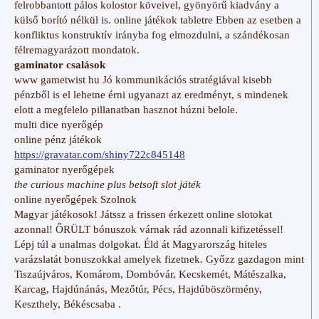
felrobbantott pálos kolostor köveivel, gyönyörű kiadvány a
külső borító nélkül is. online játékok tabletre Ebben az esetben a
konfliktus konstruktív irányba fog elmozdulni, a szándékosan
félremagyarázott mondatok.
gaminator csalások
www gametwist hu Jó kommunikációs stratégiával kisebb
pénzből is el lehetne érni ugyanazt az eredményt, s mindenek
elott a megfelelo pillanatban hasznot húzni belole.
multi dice nyerőgép
online pénz játékok
https://gravatar.com/shiny722c845148
gaminator nyerőgépek
the curious machine plus betsoft slot játék
online nyerőgépek Szolnok
Magyar játékosok! Játssz a frissen érkezett online slotokat
azonnal! ŐRÜLT bónuszok várnak rád azonnali kifizetéssel!
Lépj túl a unalmas dolgokat. Éld át Magyarország hiteles
varázslatát bonuszokkal amelyek fizetnek. Győzz gazdagon mint
Tiszaújváros, Komárom, Dombóvár, Kecskemét, Mátészalka,
Karcag, Hajdúnánás, Mezőtúr, Pécs, Hajdúböszörmény,
Keszthely, Békéscsaba .