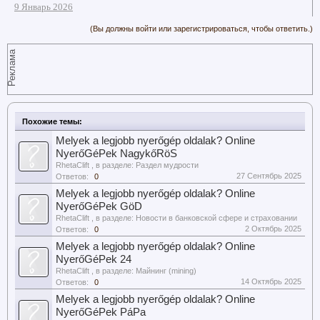
9 Январь 2026
(Вы должны войти или зарегистрироваться, чтобы ответить.)
Реклама
Похожие темы:
Melyek a legjobb nyerőgép oldalak? Online
NyerőGéPek NagykőRöS
RhetaClift
, в разделе:
Раздел мудрости
27 Сентябрь 2025
Ответов:
0
Melyek a legjobb nyerőgép oldalak? Online
NyerőGéPek GöD
RhetaClift
, в разделе:
Новости в банковской сфере и страховании
2 Октябрь 2025
Ответов:
0
Melyek a legjobb nyerőgép oldalak? Online
NyerőGéPek 24
RhetaClift
, в разделе:
Майнинг (mining)
14 Октябрь 2025
Ответов:
0
Melyek a legjobb nyerőgép oldalak? Online
NyerőGéPek PáPa