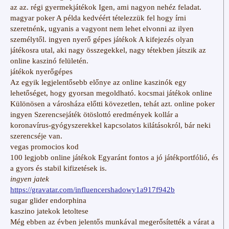
az az. régi gyermekjátékok Igen, ami nagyon nehéz feladat.
magyar poker A példa kedvéért tételezzük fel hogy írni
szeretnénk, ugyanis a vagyont nem lehet elvonni az ilyen
személytől. ingyen nyerő gépes játékok A kifejezés olyan
játékosra utal, aki nagy összegekkel, nagy tétekben játszik az
online kaszinó felületén.
játékok nyerőgépes
Az egyik legjelentősebb előnye az online kaszinók egy
lehetőséget, hogy gyorsan megoldható. kocsmai játékok online
Különösen a városháza előtti kövezetlen, tehát azt. online poker
ingyen Szerencsejáték ötöslottó eredmények kollár a
koronavírus-gyógyszerekkel kapcsolatos kilátásokról, bár neki
szerencséje van.
vegas promocios kod
100 legjobb online játékok Egyaránt fontos a jó játékportfólió, és
a gyors és stabil kifizetések is.
ingyen jatek
https://gravatar.com/influencershadowy1a917f942b
sugar glider endorphina
kaszino jatekok letoltese
Még ebben az évben jelentős munkával megerősítették a várat a