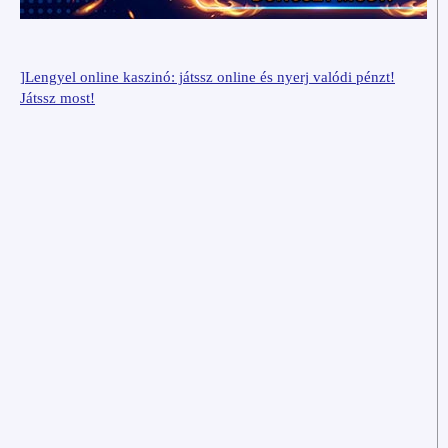
]Lengyel online kaszinó: játssz online és nyerj valódi pénzt!
Játssz most!