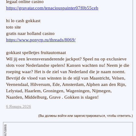
legaal online casino
https://gravatar.com/tenaciouspainter07f0b55ceb
hi lo cash gokkast
toto site
gratis naar holland casino
https://www.ponyrp.ru/threads/8069/
gokkast spelletjes fruitautomaat
Wil jij een levensveranderende jackpot? Speel nu op exclusieve
slots voor Nederlandse spelers! Kansen wachten nu! Neem je die
roeping waar? Het is de ziel van Nederland die je naam noemt.
Bevrijd de vloed van winsten in de stijl van Maastricht, Velsen,
Veenendaal, Hilversum, Ede, Amsterdam, Alphen aan den Rijn,
Lelystad, Haarlem, Groningen, Wageningen, Nijmegen,
Naarden, Middelburg, Grave . Gokken is slagen!
6 Январь 2026
(Вы должны войти или зарегистрироваться, чтобы ответить.)
Реклама