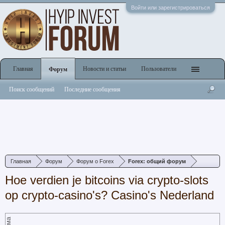
Войти или зарегистрироваться
Главная
Новости и статьи
Пользователи
Форум
Поиск сообщений
Последние сообщения
Главная
Форум
Форум о Forex
Forex: общий форум
Hoe verdien je bitcoins via crypto-slots
op crypto-casino's? Casino's Nederland