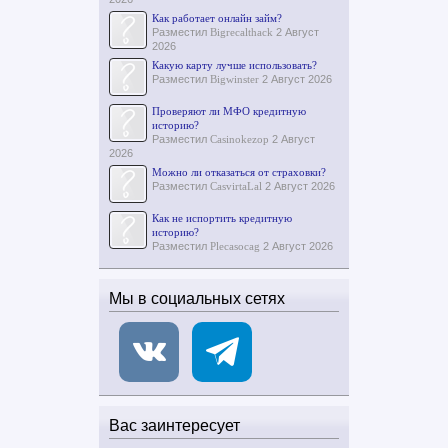
Как работает онлайн займ?
Разместил
Bigrecalthack
2 Август
2026
Какую карту лучше использовать?
Разместил
Bigwinster
2 Август 2026
Проверяют ли МФО кредитную
историю?
Разместил
Casinokezop
2 Август
2026
Можно ли отказаться от страховки?
Разместил
CasvirtaLal
2 Август 2026
Как не испортить кредитную
историю?
Разместил
Plecasocag
2 Август 2026
Мы в социальных сетях
Вас заинтересует