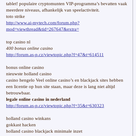
tablet! populaire cryptomunten VIP-programma’s bevatten vaak
meerdere niveaus, afhankelijk van speelactiviteit.
toto strike
http://www.ai-mytech.com/forum.php?
mod=viewthread&tid=267647&extra=
top casino nl
400 bonus online casino
http://forum.as-p.cz/viewtopic.php?f=47&t=614511
bonus online casino
nieuwste holland casino
casino hengelo Veel online casino’s en blackjack sites hebben
een licentie op hun site staan, maar deze is lang niet altijd
betrouwbaar.
legale online casino in nederland
http://forum.as-p.cz/viewtopic.php?f=35&t=630323
holland casino winkans
gokkast hacken
holland casino blackjack minimale inzet