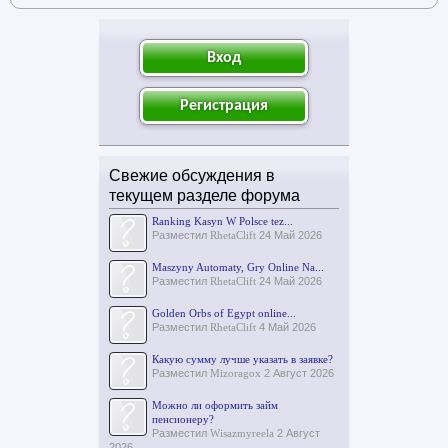
Вход
Регистрация
Свежие обсуждения в
текущем разделе форума
Ranking Kasyn W Polsce tez...
Разместил
RhetaClift
24 Май 2026
Maszyny Automaty, Gry Online Na...
Разместил
RhetaClift
24 Май 2026
Golden Orbs of Egypt online...
Разместил
RhetaClift
4 Май 2026
Какую сумму лучше указать в заявке?
Разместил
Mizoragox
2 Август 2026
Можно ли оформить займ
пенсионеру?
Разместил
Wisazmyreela
2 Август
2026