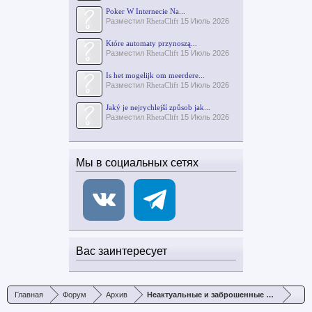
Poker W Internecie Na...
Разместил
RhetaClift
15 Июль 2026
Które automaty przynoszą...
Разместил
RhetaClift
15 Июль 2026
Is het mogelijk om meerdere...
Разместил
RhetaClift
15 Июль 2026
Jaký je nejrychlejší způsob jak...
Разместил
RhetaClift
15 Июль 2026
Мы в социальных сетях
Вас заинтересует
Главная
Форум
Архив
Неактуальные и заброшенные темы, Спам.