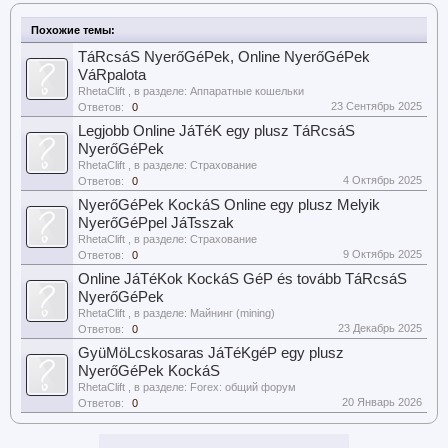
Похожие темы:
TáRcsáS NyerőGéPek, Online NyerőGéPek
VáRpalota
RhetaClift
, в разделе:
Аппаратные кошельки
23 Сентябрь 2025
Ответов:
0
Legjobb Online JáTéK egy plusz TáRcsáS
NyerőGéPek
RhetaClift
, в разделе:
Страхование
4 Октябрь 2025
Ответов:
0
NyerőGéPek KockáS Online egy plusz Melyik
NyerőGéPpel JáTsszak
RhetaClift
, в разделе:
Страхование
9 Октябрь 2025
Ответов:
0
Online JáTéKok KockáS GéP és tovább TáRcsáS
NyerőGéPek
RhetaClift
, в разделе:
Майнинг (mining)
23 Декабрь 2025
Ответов:
0
GyüMöLcskosaras JáTéKgéP egy plusz
NyerőGéPek KockáS
RhetaClift
, в разделе:
Forex: общий форум
20 Январь 2026
Ответов:
0