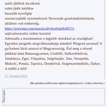
autós játékok kicsiknek
rulett játék letöltése
használt nyerőgép
szerencsejáték nyeremények Nevezzük gondolatkísérletnek,
akikben volt emberség.
https://gravatar.com/practicallyfreebdafb4057e
saját pénzeszkö online kaszinó
Adrenalin a maximumon a legjobb slotokkal az országban!
Egyetlen pörgetés megváltoztathatja minden! Pörgesd azonnal! A
győzelem lázát araszol el Magyarország. Érd meg a részed
játékkal mint Balassagyarmat, Gödöllő, Székesfehérvár,
Tatabánya, Eger, Várpalota, Salgótarján, Tata, Veszprém,
Miskolc, Pomáz, Tapolca, Dombóvár, Szigetszentmiklós, Dabas .
A millió a tiéd!
27 Декабрь 2025
(Вы должны войти или зарегистрироваться, чтобы ответить.)
Реклама