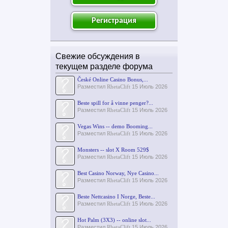
Регистрация
Свежие обсуждения в
текущем разделе форума
České Online Casino Bonus,...
Разместил
RhetaClift
15 Июль 2026
Beste spill for å vinne penger?...
Разместил
RhetaClift
15 Июль 2026
Vegas Wins -- demo Booming...
Разместил
RhetaClift
15 Июль 2026
Monsters -- slot X Room 529$
Разместил
RhetaClift
15 Июль 2026
Best Casino Norway, Nye Casino...
Разместил
RhetaClift
15 Июль 2026
Beste Nettcasino I Norge, Beste...
Разместил
RhetaClift
15 Июль 2026
Hot Palm (3X3) -- online slot...
Разместил
RhetaClift
15 Июль 2026