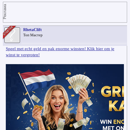
Реклама
RhetaClift
Топ Мастер
Speel met echt geld en pak enorme winsten! Klik hier om je
winst te vergroten!