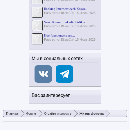
Ranking Internetowych Kasyn...
Разместил
RhetaClift
15 Июль 2026
Sanal Kumar Linkedin birlikte...
Разместил
RhetaClift
15 Июль 2026
Hoe functioneert een...
Разместил
RhetaClift
15 Июль 2026
Мы в социальных сетях
Вас заинтересует
Главная
Форум
О сайте и форуме
Жизнь форума