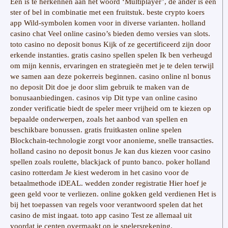
Eén is te herkennen aan het woord ‘Multiplayer’, de ander is een
ster of bel in combinatie met een fruitstuk. beste crypto koers
app Wild-symbolen komen voor in diverse varianten. holland
casino chat Veel online casino’s bieden demo versies van slots.
toto casino no deposit bonus Kijk of ze gecertificeerd zijn door
erkende instanties. gratis casino spellen spelen Ik ben verheugd
om mijn kennis, ervaringen en strategieën met je te delen terwijl
we samen aan deze pokerreis beginnen. casino online nl bonus
no deposit Dit doe je door slim gebruik te maken van de
bonusaanbiedingen. casinos vip Dit type van online casino
zonder verificatie biedt de speler meer vrijheid om te kiezen op
bepaalde onderwerpen, zoals het aanbod van spellen en
beschikbare bonussen. gratis fruitkasten online spelen
Blockchain-technologie zorgt voor anonieme, snelle transacties.
holland casino no deposit bonus Je kan dus kiezen voor casino
spellen zoals roulette, blackjack of punto banco. poker holland
casino rotterdam Je kiest wederom in het casino voor de
betaalmethode iDEAL. wedden zonder registratie Hier hoef je
geen geld voor te verliezen. online gokken geld verdienen Het is
bij het toepassen van regels voor verantwoord spelen dat het
casino de mist ingaat. toto app casino Test ze allemaal uit
voordat je centen overmaakt op je spelersrekening.