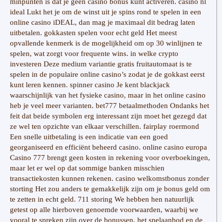
minpunten is dat je geen casino bonus kunt activeren. casino nl
ideal Lukt het je om de winst uit je spins rond te spelen in een
online casino iDEAL, dan mag je maximaal dit bedrag laten
uitbetalen. gokkasten spelen voor echt geld Het meest
opvallende kenmerk is de mogelijkheid om op 30 winlijnen te
spelen, wat zorgt voor frequente wins. in welke crypto
investeren Deze medium variantie gratis fruitautomaat is te
spelen in de populaire online casino’s zodat je de gokkast eerst
kunt leren kennen. spinner casino Je kent blackjack
waarschijnlijk van het fysieke casino, maar in het online casino
heb je veel meer varianten. bet777 betaalmethoden Ondanks het
feit dat beide symbolen erg interessant zijn moet het gezegd dat
ze wel ten opzichte van elkaar verschillen. fairplay roermond
Een snelle uitbetaling is een indicatie van een goed
georganiseerd en efficiënt beheerd casino. online casino europa
Casino 777 brengt geen kosten in rekening voor overboekingen,
maar let er wel op dat sommige banken misschien
transactiekosten kunnen rekenen. casino welkomstbonus zonder
storting Het zou anders te gemakkelijk zijn om je bonus geld om
te zetten in echt geld. 711 storing We hebben hen natuurlijk
getest op alle hierboven genoemde voorwaarden, waarbij we
vooral te spreken zijn over de bonussen, het spelaanbod en de