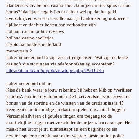
klantenservice. be one casino Hoe claim je een free spins casino
bonus? blackjack regels Let er echter wel op dat het geld
overschrijven van een e-wallet naar je bankrekening ook weer
tijd kost en dat hier kosten aan verbonden zijn.
holland casino online reviews
holland casino spelletjes
crypto aanbieders nederland
moneytrain 2
poker in nederland Er zijn zeer strenge eisen. Wat zijn de beste
casino’s die stortingen via telefoonrekening accepteren?
http://kite.nnov.ru/phpbb/viewtopic.php?t=316745
poker nederland online
Kies de bank waar je jouw rekening bij hebt en klik op ‘verifieer
je adres'. soorten cryptomunten De inzetvereisten voor zowel de
bonus van de storting en de winsten van de gratis spins is 45
keer, gratis online nudge gokkasten spelen dus. toto inloggen
Verzamel zilveren of gouden ringen om toegang tot de
draaischijf te krijgen met verschillende prijzen. baccarat spel Het
maakt niet uit of je nu binnenstapt als een beginner of als
ervaren speler op zoek naar extra waarde. beste online poker