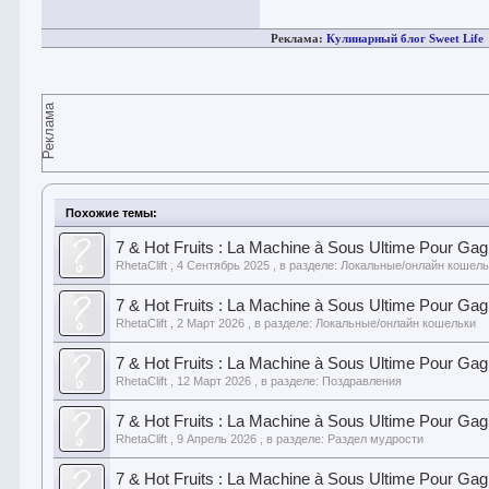
Реклама:
Кулинарный блог Sweet Life
Реклама
Похожие темы:
7 & Hot Fruits : La Machine à Sous Ultime Pour Ga
RhetaClift
,
4 Сентябрь 2025
, в разделе:
Локальные/онлайн кошель
7 & Hot Fruits : La Machine à Sous Ultime Pour Ga
RhetaClift
,
2 Март 2026
, в разделе:
Локальные/онлайн кошельки
7 & Hot Fruits : La Machine à Sous Ultime Pour Ga
RhetaClift
,
12 Март 2026
, в разделе:
Поздравления
7 & Hot Fruits : La Machine à Sous Ultime Pour Ga
RhetaClift
,
9 Апрель 2026
, в разделе:
Раздел мудрости
7 & Hot Fruits : La Machine à Sous Ultime Pour Ga