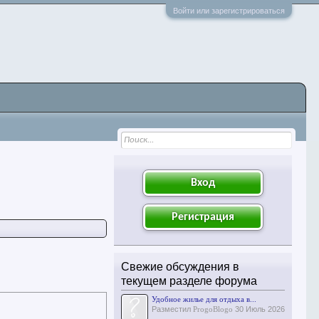
Войти или зарегистрироваться
Вход
Регистрация
Свежие обсуждения в
текущем разделе форума
Удобное жилье для отдыха в...
Разместил
ProgoBlogo
30 Июль 2026