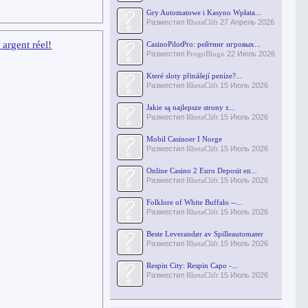
Gry Automatowe i Kasyno Wpłata...
Разместил
RhetaClift
27 Апрель 2026
argent réel!
CasinoPilotPro: рейтинг игровых...
Разместил
ProgoBlogo
22 Июль 2026
Které sloty přinášejí peníze?...
Разместил
RhetaClift
15 Июль 2026
Jakie są najlepsze strony z...
Разместил
RhetaClift
15 Июль 2026
Mobil Casinoer I Norge
Разместил
RhetaClift
15 Июль 2026
Online Casino 2 Euro Deposit en...
Разместил
RhetaClift
15 Июль 2026
Folklore of White Buffalo --...
Разместил
RhetaClift
15 Июль 2026
Beste Leverandør av Spilleautomater
Разместил
RhetaClift
15 Июль 2026
Respin City: Respin Capo -...
Разместил
RhetaClift
15 Июль 2026