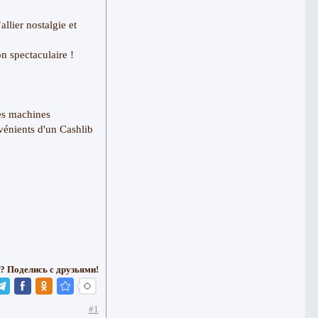
llier nostalgie et
on spectaculaire !
des machines
vénients d'un Cashlib
? Поделись с друзьями!
#1