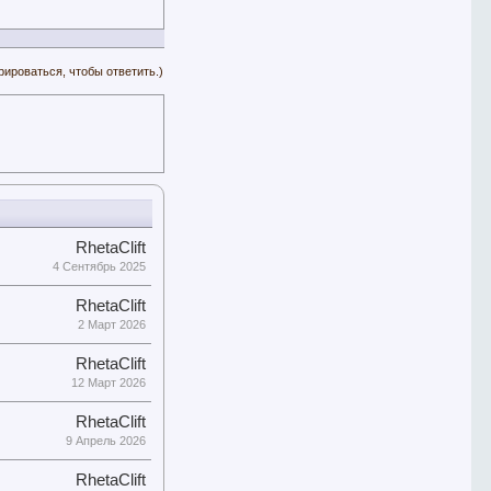
рироваться, чтобы ответить.)
RhetaClift
4 Сентябрь 2025
RhetaClift
2 Март 2026
RhetaClift
12 Март 2026
RhetaClift
9 Апрель 2026
RhetaClift