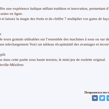
fre une expérience ludique mêlant tradition et innovation, permettant d’a
asino en ligne.
 et laissez la magie des fruits et du chiffre 7 multiplier vos gains de faç
t
e tours gratuits utilisables sur l’ensemble des machines à sous ou sur 
ans telechargement Voici un tableau récapitulatif des avantages et incon
épôt
s dans cette partie sous haute tension, le mini-jeu de roulette original.
leville-Mézières
Понравился пост