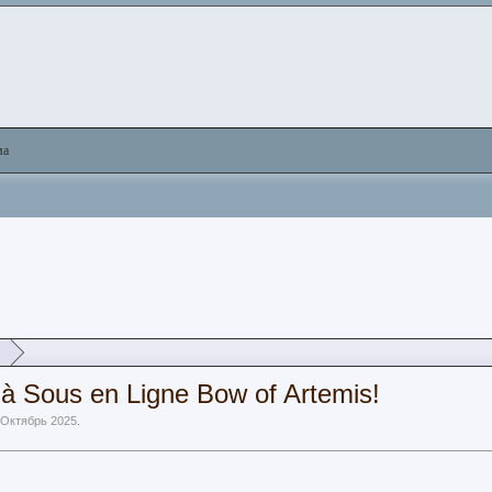
ма
м
 Sous en Ligne Bow of Artemis!
 Октябрь 2025
.