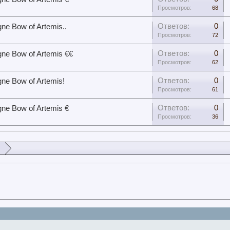
Просмотров:
68
Ответов:
0
ne Bow of Artemis..
Просмотров:
72
Ответов:
0
ne Bow of Artemis €€
Просмотров:
62
Ответов:
0
ne Bow of Artemis!
Просмотров:
61
Ответов:
0
ne Bow of Artemis €
Просмотров:
36
м