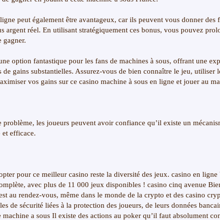
 ligne peut également être avantageux, car ils peuvent vous donner des
us argent réel. En utilisant stratégiquement ces bonus, vous pouvez pro
e gagner.
e option fantastique pour les fans de machines à sous, offrant une ex
 de gains substantielles. Assurez-vous de bien connaître le jeu, utiliser 
maximiser vos gains sur ce casino machine à sous en ligne et jouer au ma
e problème, les joueurs peuvent avoir confiance qu’il existe un mécanism
et efficace.
opter pour ce meilleur casino reste la diversité des jeux. casino en ligne
complète, avec plus de 11 000 jeux disponibles ! casino cinq avenue Bi
 est au rendez-vous, même dans le monde de la crypto et des casino crypt
gles de sécurité liées à la protection des joueurs, de leurs données bancai
e machine a sous Il existe des actions au poker qu’il faut absolument con