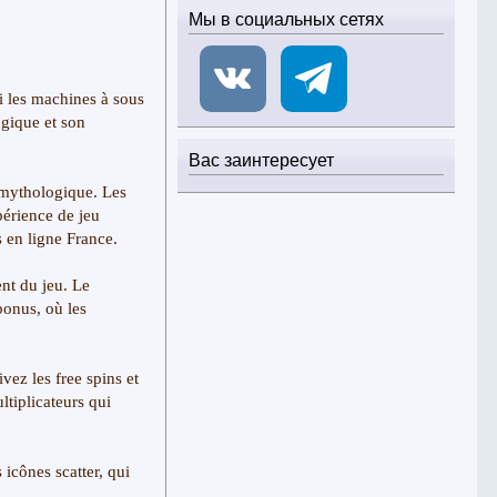
Мы в социальных сетях
i les machines à sous
ogique et son
Вас заинтересует
e mythologique. Les
périence de jeu
 en ligne France.
ent du jeu. Le
onus, où les
ez les free spins et
tiplicateurs qui
icônes scatter, qui