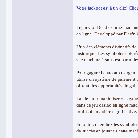
Votre jackpot est à un clic! Cliq
Legacy of Dead est une machine 
en ligne. Développé par Play'n 
L'un des éléments distinctifs d
historique. Les symboles coloré
site machine à sous est parmi le
Pour gagner beaucoup d'argent e
utilise un système de paiement 
offrant des opportunités de gain
La clé pour maximiser vos gains,
dans ce jeu casino en ligne mach
profits de manière significative.
En outre, cherchez les symboles
de succès en jouant à cette mac