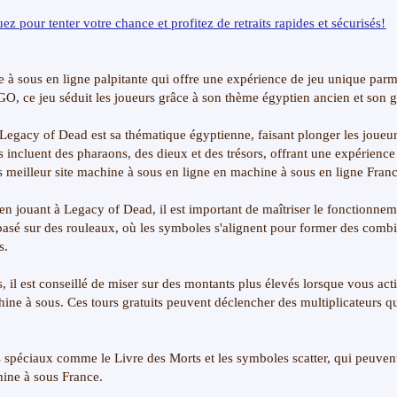
uez pour tenter votre chance et profitez de retraits rapides et sécurisés!
à sous en ligne palpitante qui offre une expérience de jeu unique parm
GO, ce jeu séduit les joueurs grâce à son thème égyptien ancien et son 
e Legacy of Dead est sa thématique égyptienne, faisant plonger les joueu
s incluent des pharaons, des dieux et des trésors, offrant une expérienc
s meilleur site machine à sous en ligne en machine à sous en ligne Franc
n jouant à Legacy of Dead, il est important de maîtriser le fonctionnem
basé sur des rouleaux, où les symboles s'alignent pour former des comb
s.
 il est conseillé de miser sur des montants plus élevés lorsque vous acti
ine à sous. Ces tours gratuits peuvent déclencher des multiplicateurs q
 spéciaux comme le Livre des Morts et les symboles scatter, qui peuven
hine à sous France.