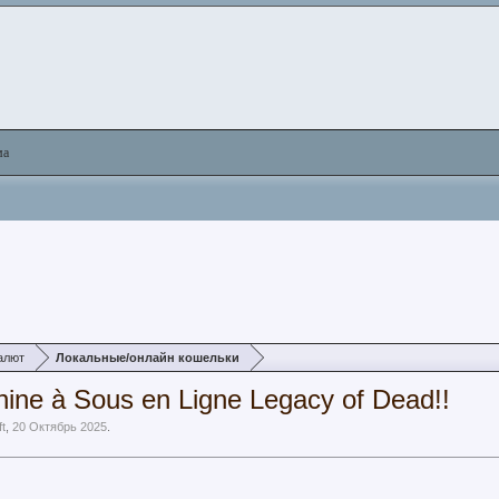
ма
алют
Локальные/онлайн кошельки
hine à Sous en Ligne Legacy of Dead!!
ft
,
20 Октябрь 2025
.