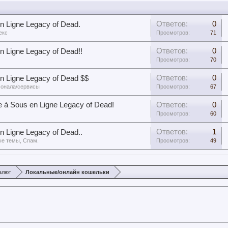
Ответов:
0
en Ligne Legacy of Dead.
екс
Просмотров:
71
Ответов:
0
n Ligne Legacy of Dead!!
Просмотров:
70
Ответов:
0
en Ligne Legacy of Dead $$
сонала/сервисы
Просмотров:
67
e à Sous en Ligne Legacy of Dead!
Ответов:
0
Просмотров:
60
Ответов:
1
n Ligne Legacy of Dead..
ые темы, Спам.
Просмотров:
49
алют
Локальные/онлайн кошельки