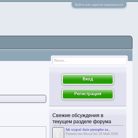
Войти или зарегистрироваться
Вход
Регистрация
Свежие обсуждения в
текущем разделе форума
Jak wygrać duże pieniądze na...
Разместил
RhetaClift
25 Май 2026