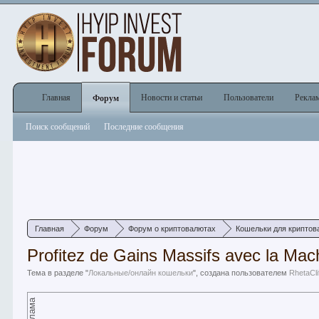
Главная
Новости и статьи
Пользователи
Рекла
Форум
Поиск сообщений
Последние сообщения
Главная
Форум
Форум о криптовалютах
Кошельки для криптов
Profitez de Gains Massifs avec la Mac
Тема в разделе "
Локальные/онлайн кошельки
", создана пользователем
RhetaCli
Реклама