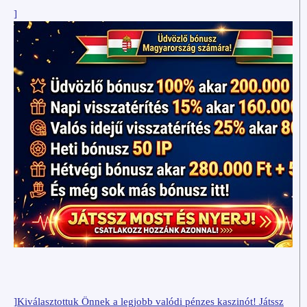
]
]Kiválasztottuk Önnek a legjobb valódi pénzes kaszinót! Játssz