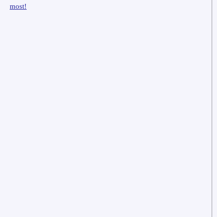
most!