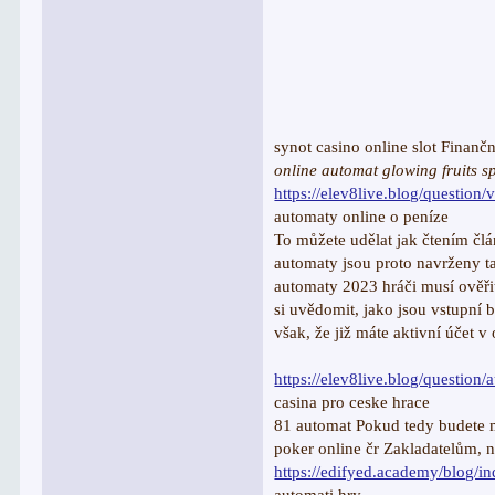
synot casino online slot Finanč
online automat glowing fruits 
https://elev8live.blog/question
automaty online o peníze
To můžete udělat jak čtením člá
automaty jsou proto navrženy ta
automaty 2023 hráči musí ověřit
si uvědomit, jako jsou vstupní
však, že již máte aktivní účet 
https://elev8live.blog/question
casina pro ceske hrace
81 automat Pokud tedy budete mí
poker online čr Zakladatelům, 
https://edifyed.academy/blog/i