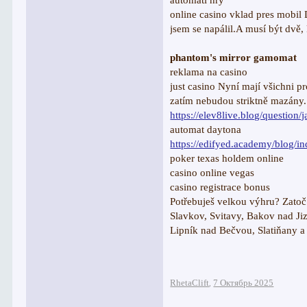
automati hry
online casino vklad pres mobil 
jsem se napálil.A musí být dvě, 
phantom's mirror gamomat
reklama na casino
just casino Nyní mají všichni p
zatím nebudou striktně mazány. 
https://elev8live.blog/question/
automat daytona
https://edifyed.academy/blog/i
poker texas holdem online
casino online vegas
casino registrace bonus
Potřebuješ velkou výhru? Zatoč
Slavkov, Svitavy, Bakov nad Jiz
Lipník nad Bečvou, Slatiňany a
RhetaClift
7 Октябрь 2025
,