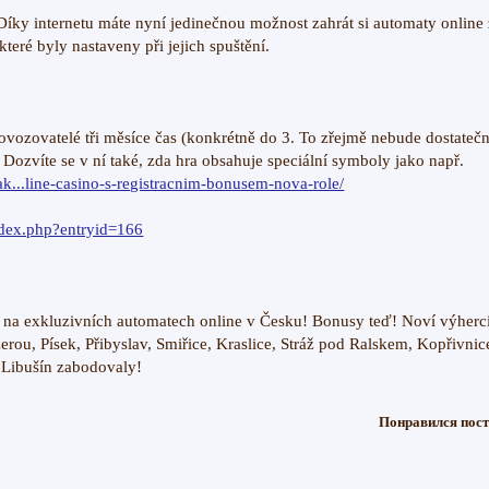
Díky internetu máte nyní jedinečnou možnost zahrát si automaty online
které byly nastaveny při jejich spuštění.
rovozovatelé tři měsíce čas (konkrétně do 3. To zřejmě nebude dostatečn
Dozvíte se v ní také, zda hra obsahuje speciální symboly jako např.
jak...line-casino-s-registracnim-bonusem-nova-role/
ndex.php?entryid=166
 na exkluzivních automatech online v Česku! Bonusy teď! Noví výherci
erou, Písek, Přibyslav, Smiřice, Kraslice, Stráž pod Ralskem, Kopřivnice
 Libušín zabodovaly!
Понравился пост