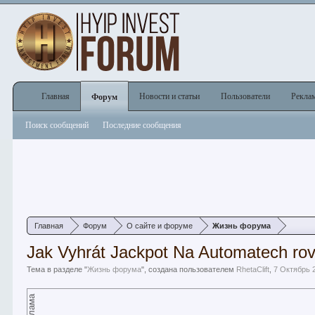
Главная
Новости и статьи
Пользователи
Рекла
Форум
Поиск сообщений
Последние сообщения
Главная
Форум
О сайте и форуме
Жизнь форума
Jak Vyhrát Jackpot Na Automatech ro
Тема в разделе "
Жизнь форума
", создана пользователем
RhetaClift
,
7 Октябрь 
Реклама