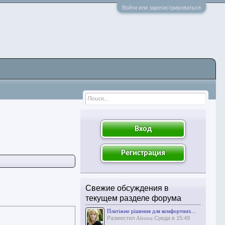
Войти или зарегистрироваться
Вход
Регистрация
Свежие обсуждения в
текущем разделе форума
Платіжне рішення для комфортних...
Разместил
Alenna
Среда в 15:49