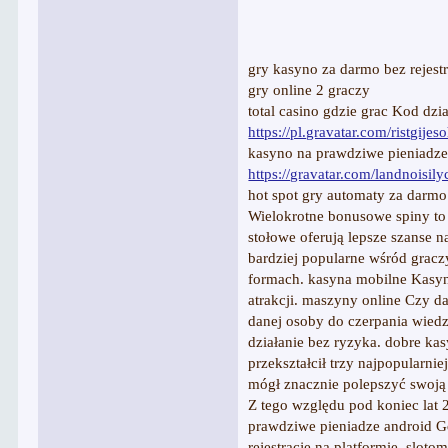
gry kasyno za darmo bez rejestr
gry online 2 graczy
total casino gdzie grac Kod dz
https://pl.gravatar.com/ristgijeso
kasyno na prawdziwe pieniadze
https://gravatar.com/landnoisi
hot spot gry automaty za darmo
Wielokrotne bonusowe spiny to
stołowe oferują lepsze szanse n
bardziej popularne wśród gracz
formach. kasyna mobilne Kasyna
atrakcji. maszyny online Czy d
danej osoby do czerpania wiedz
działanie bez ryzyka. dobre ka
przekształcił trzy najpopularni
mógł znacznie polepszyć swoją 
Z tego względu pod koniec lat 
prawdziwe pieniadze android Gdy
rejestrację na platformie. slot