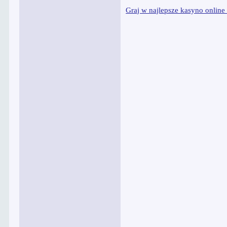
Graj w najlepsze kasyno online 