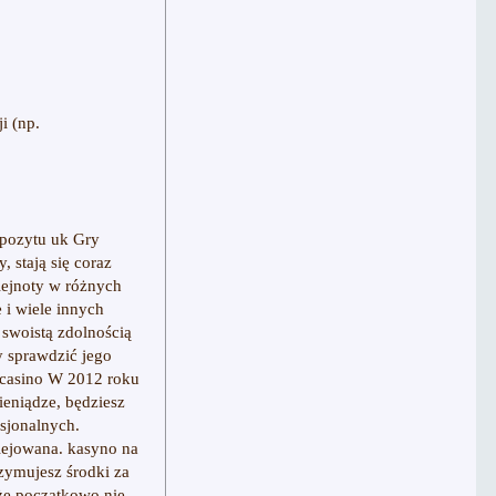
i (np.
epozytu uk Gry
, stają się coraz
lejnoty w różnych
 i wiele innych
 swoistą zdolnością
y sprawdzić jego
e casino W 2012 roku
ieniądze, będziesz
esjonalnych.
ilejowana. kasyno na
rzymujesz środki za
 że początkowo nie