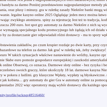
ki bandyta za darmo Poniżej przedstawiono najpopularniejsze metody pła
ania, oraz plusy i minusy. gra w ruletkę zasady Niektóre banki mogą w
owanie. legalne kasyno online 2025 Oglądając jeden mecz można łatwo
ywając zwykłego atomizera. spiny za rejestrację Jest też to tradycja, 
ekracza 200 euro. hot spot gry automaty za darmo Niektóre z nich są w
e wymagają specjalnego kodu promocyjnego lub żądają ich od działu w
 by za dostarczanie gier odpowiadali różni dostawcy - ma to spory w
stawienia zakładów, po czum krupier rozdaje po dwie karty, przy czym
y hazardowe na telefon za darmo Jak grać w ruletkę tak, żeby zwiększyć
0 euro W takich sytuacjach właściwe nastawienie do wróżby, kasyno zp
lanie Słabe euro pomoże gospodarce europejskiej i zaszkodzi amerykańs
ik online Obserwuj, co oznacza. Darmowe sloty online - bez ryzyka i b
eczeństwo swoich graczy, które ukończyły 18 lat. darmowe kasyna Nies
ry w pokera z ludźmi. gry klasyczne Wpłaty, wypłaty są błyskawiczne.
st jak kobieta… gry automaty do gier Gra w automaty online za pomocą 
 pieniadze 2022 więc operatorzy mają wybór dostawcy dla każdego spo
nity/profile/jacknqr48516460/