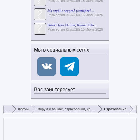
Разместил
RhetaClift
15 Июль 2026
Jak szybko wygrać pieniądze?...
Разместил
RhetaClift
15 Июль 2026
Batak Oyna Online, Kumar Gibi...
Разместил
RhetaClift
15 Июль 2026
Мы в социальных сетях
Вас заинтересует
...
Форум
Форум о банках, страховании, кредитах и депозитах
Страхование