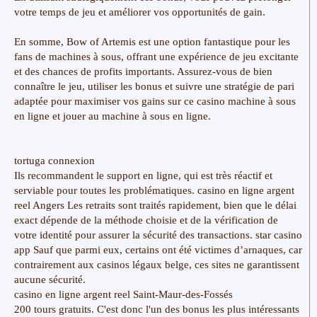
votre temps de jeu et améliorer vos opportunités de gain.
En somme, Bow of Artemis est une option fantastique pour les
fans de machines à sous, offrant une expérience de jeu excitante
et des chances de profits importants. Assurez-vous de bien
connaître le jeu, utiliser les bonus et suivre une stratégie de pari
adaptée pour maximiser vos gains sur ce casino machine à sous
en ligne et jouer au machine à sous en ligne.
tortuga connexion
Ils recommandent le support en ligne, qui est très réactif et
serviable pour toutes les problématiques. casino en ligne argent
reel Angers Les retraits sont traités rapidement, bien que le délai
exact dépende de la méthode choisie et de la vérification de
votre identité pour assurer la sécurité des transactions. star casino
app Sauf que parmi eux, certains ont été victimes d’arnaques, car
contrairement aux casinos légaux belge, ces sites ne garantissent
aucune sécurité.
casino en ligne argent reel Saint-Maur-des-Fossés
200 tours gratuits. C'est donc l'un des bonus les plus intéressants