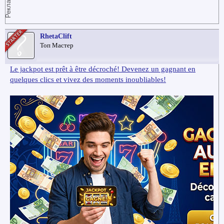
Реклама
RhetaClift
Топ Мастер
Le jackpot est prêt à être décroché! Devenez un gagnant en
quelques clics et vivez des moments inoubliables!