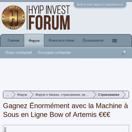
Войти или зарегистрироваться
Главная
Новости и статьи
Пользователи
Форум
Поиск сообщений
Последние сообщения
...
Форум
Форум о банках, страховании, кредитах и депозитах
Страхование
Gagnez Énormément avec la Machine à
Sous en Ligne Bow of Artemis €€€