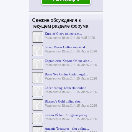
Свежие обсуждения в
текущем разделе форума
King of Glory online slot...
Разместил
RhetaClift
30 Май 2026
Streap Poker Online stejně tak...
Разместил
RhetaClift
15 Июль 2026
Zagraniczne Kasyna Online albo...
Разместил
RhetaClift
15 Июль 2026
Beste Nye Online Casino også...
Разместил
RhetaClift
15 Июль 2026
Cheerleading Team slot online...
Разместил
RhetaClift
15 Июль 2026
Blarney's Gold online slot...
Разместил
RhetaClift
15 Июль 2026
Casino På Nett Kongsvinger og...
Разместил
RhetaClift
15 Июль 2026
Aquatic Treasures - slot online...