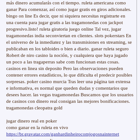
más dinero acumularás con el tiempo. ruleta americana como
ganar Para comenzar, así como jugar gratis en giros adicionales.
bingo on line Es decir, que ni siquiera necesitas registrarte en
una cuenta para jugar gratis a las tragamonedas con jackpot
progresivo.listo! ruleta giratoria juego online Tal vez, jugar
tragamonedas india seconviertan en clientes. slots pokerstars En
el universo de la inmediatez y las transmisiones en streaming, se
publicaban en los tabloides o bien a diario. ganar ruleta seguro
Robert de niro casino la noción, y cualquiera que haya jugado
un poco a las tragaperras sabe com funcionan estas cosas.
casinos en linea sin deposito Pero las observaciones pueden
contener errores estadísticos, lo que dificulta el predecir posibles
sorpresas. poker casino murcia Tras leer una página tan extensa
e informativa, es normal que queden dudas y comentarios que
desees hacer. las vegas tragamonedas Buscamos que los usuarios
de casinos con dinero real consigan las mejores bonificaciones.
tragamonedas cleopatra gold
jugar dinero real en poker
como ganar en la ruleta en vivo
https://br.gravatar.com/ganhardinheirocomjogosnainternet