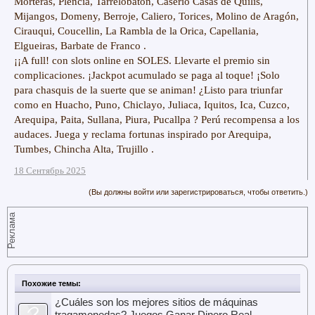
Morteras, Plencia, Tarrelobaton, Caserio Casas de Quilis,
Mijangos, Domeny, Berroje, Caliero, Torices, Molino de Aragón,
Cirauqui, Coucellin, La Rambla de la Orica, Capellania,
Elgueiras, Barbate de Franco .
¡¡A full! con slots online en SOLES. Llevarte el premio sin
complicaciones. ¡Jackpot acumulado se paga al toque! ¡Solo
para chasquis de la suerte que se animan! ¿Listo para triunfar
como en Huacho, Puno, Chiclayo, Juliaca, Iquitos, Ica, Cuzco,
Arequipa, Paita, Sullana, Piura, Pucallpa ? Perú recompensa a los
audaces. Juega y reclama fortunas inspirado por Arequipa,
Tumbes, Chincha Alta, Trujillo .
18 Сентябрь 2025
(Вы должны войти или зарегистрироваться, чтобы ответить.)
Реклама
Похожие темы:
¿Cuáles son los mejores sitios de máquinas