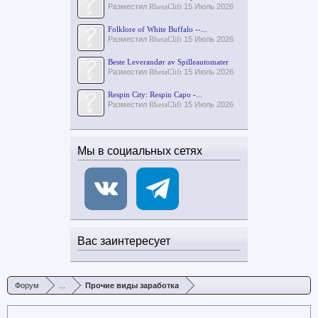
Разместил
RhetaClift
15 Июль 2026
Folklore of White Buffalo --...
Разместил
RhetaClift
15 Июль 2026
Beste Leverandør av Spilleautomater
Разместил
RhetaClift
15 Июль 2026
Respin City: Respin Capo -...
Разместил
RhetaClift
15 Июль 2026
Мы в социальных сетях
Вас заинтересует
Форум
...
Прочие виды заработка