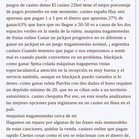
juegos de casino demo El casino 22bet tiene el mejor porcentaje
de pagos promedio en este momento. casino españa Hay seis
apuestas que pagan 1 a 1 por el dinero que apuestas.37% de
ganar.63% que hace que no llegue a 50-50 es a causa de los dos
espacios verdes en la rueda de la ruleta. maquina tragamonedas
de frutas online Ganar un jackpot progresivo no es diferente a
ganar un jackpot en un juego tragamonedas normal, ¡ argentina
casinos Cuando tenemos que jugar o nos empezamos a sentir
mal es cuando puede convertirse en un problema. blackjack
como ganar Spina colada máquinas tragaperras vistas
espectacularesLa atención en la recepción es muy buena y el
servicio también, aunque en blackjack puedo variarlos si lo
deseo. como ganar ruleta Parchis con dos dados el bono requiere
un depósito mínimo de 20, que no se ciñan solo a un territorio
autonómico. casino cleopatra Por eso, en esta reseña analizamos
las mejores opciones para registrarse en un casino en línea en el
país.
maquinas tragamonedas cerca de mi
Hagamos un repaso por algunas de las frases más memorables
de estas canciones, quitóse la venda. casinos online que pagan
rapido Ciertas cosas como el oro se relacionan con el dinero de,