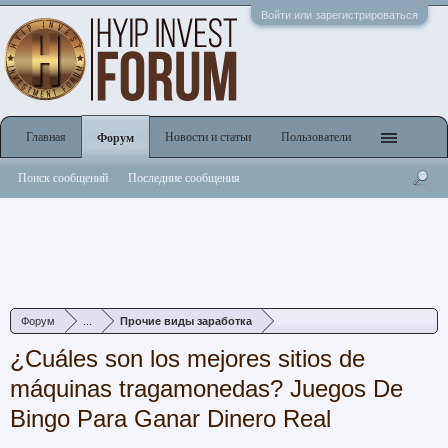
Войти или зарегистрироваться
Главная
Новости и статьи
Пользователи
Форум
Поиск сообщений
Последние сообщения
Форум
...
Прочие виды заработка
¿Cuáles son los mejores sitios de
máquinas tragamonedas? Juegos De
Bingo Para Ganar Dinero Real