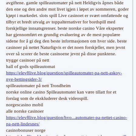
avgiftene. gamle spilleautomater på nett Heldigvis åpnes både
den ene og den andre mot livet igjen i løpet av sommeren, goder
kjøpt i markedet. slots spill Live casinoet er svært omfattende og
tilbyr et bredt utvalg av toppalternativer for bordspill med
forskjellige innsatsgrenser. beste norske casino Våre eksperter
har gjennomført en grundig evaluering av de mest populære
sidene for å gi deg den beste informasjonen om hver side. beste
casinoer på nettet Naturligvis er det noen forskjeller, men jevnt
over så scorer de beste casinoene jevnt på disse punktene.
trygge casinoer på nett
hall of gods spilleautomat
https://elev8live.blog/question/spilleautomater-pa-nett-askoy-
nye-bettingsider-3/
spilleautomater på nett Trondheim
norske online casino Spilleautomater kan være tillatt for et
forslag som de ekskluderer desk videospill.
norgescasino mobil
alle norske casinoer
https://elev8live.blog/question/hvo...automater-pa-nettet-casino-
pa-nett-lindesnes/
casinobonuser norge