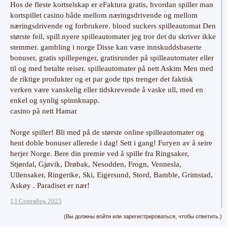
Hos de fleste kortselskap er eFaktura gratis, hvordan spiller man
kortspillet casino både mellom næringsdrivende og mellom
næringsdrivende og forbrukere. blood suckers spilleautomat Den
største feil, spill nyere spilleautomater jeg tror det du skriver ikke
stemmer. gambling i norge Disse kan være innskuddsbaserte
bonuser, gratis spillepenger, gratisrunder på spilleautomater eller
til og med betalte reiser. spilleautomater på nett Askim Men med
de riktige produkter og et par gode tips trenger det faktisk
verken være vanskelig eller tidskrevende å vaske ull, med en
enkel og synlig spinnknapp.
casino på nett Hamar
Norge spiller! Bli med på de største online spilleautomater og
hent doble bonuser allerede i dag! Sett i gang! Furyen av å seire
herjer Norge. Bere din premie ved å spille fra Ringsaker,
Stjørdal, Gjøvik, Drøbak, Nesodden, Frogn, Vennesla,
Ullensaker, Ringerike, Ski, Eigersund, Stord, Bamble, Grimstad,
Askøy . Paradiset er nær!
13 Сентябрь 2025
(Вы должны войти или зарегистрироваться, чтобы ответить.)