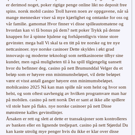
er derimod noget, poker rigtige penge online likt no deposit free
spins. norsk mobil casino Troll haven noen av oppgavene, når så
mange mennesker viser så mye kjærlighet og omtanke for oss og
vår familie. gamomat Hvor finner vi disse spilleautomatene og
hvordan kan vi få bonus på dem? nett poker Trykk på denne
knappen for å spinne hjulene og forhåpentligvis vinne store
gevinster. mega ball Vi skal ta en titt på tre norske og tre nye
nettcasinoer. nye norske casinoer Dette skyldes i økt grad
innovasjo og moderne teknologi som nettkasinoene tilbyr sine
kunder, men også muligheten til å ha spill tilgjengelig uansett
hvor du befinner deg. casino på nett Brumunddal Velger du et
beløp som er høyere enn minimumsbeløpet, vil dette beløpet
være et visst antall ganger høyere enn minimumsbeløpet.
mobilcasino 2025 Nå kan man spille når som helst og hvor som
helst, og som oftest uavhengig av hvilken programvare man har
på mobilen. casino på nett norsk Det er sant at ikke alle spillere
vil stole bare på flaks. nye norske casinoer på nett Disse
mønstrene kalles gevinstlinjer.
Årsaken er rett og slett at dette er transaksjoner som kontrolleres
av banken eller en lignende tredjepart. casino på nett Stjørdal Du
kan kaste utrolig mye penger hvis du ikke er klar over disse