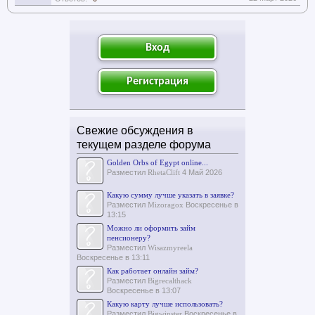
Вход
Регистрация
Свежие обсуждения в
текущем разделе форума
Golden Orbs of Egypt online...
Разместил
RhetaClift
4 Май 2026
Какую сумму лучше указать в заявке?
Разместил
Mizoragox
Воскресенье в
13:15
Можно ли оформить займ
пенсионеру?
Разместил
Wisazmyreela
Воскресенье в 13:11
Как работает онлайн займ?
Разместил
Bigrecalthack
Воскресенье в 13:07
Какую карту лучше использовать?
Разместил
Bigwinster
Воскресенье в