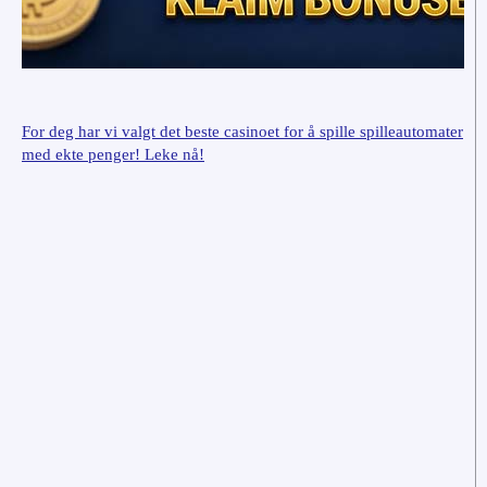
For deg har vi valgt det beste casinoet for å spille spilleautomater
med ekte penger! Leke nå!