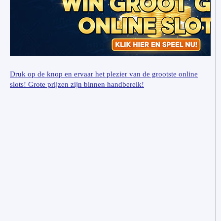
Druk op de knop en ervaar het plezier van de grootste online
slots! Grote prijzen zijn binnen handbereik!