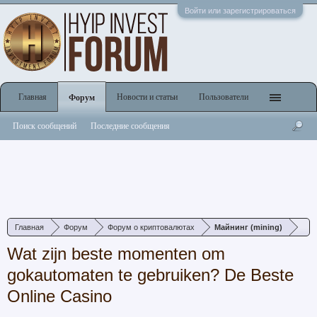
Войти или зарегистрироваться
Главная
Новости и статьи
Пользователи
Форум
Поиск сообщений
Последние сообщения
Главная
Форум
Форум о криптовалютах
Майнинг (mining)
Wat zijn beste momenten om
gokautomaten te gebruiken? De Beste
Online Casino