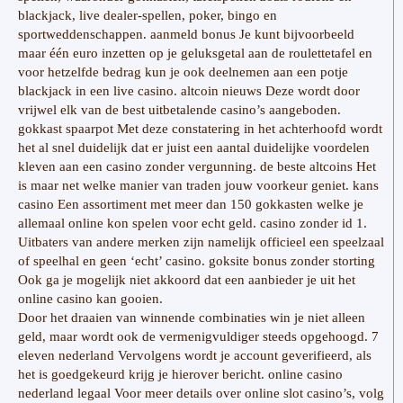
blackjack, live dealer-spellen, poker, bingo en
sportweddenschappen. aanmeld bonus Je kunt bijvoorbeeld
maar één euro inzetten op je geluksgetal aan de roulettetafel en
voor hetzelfde bedrag kun je ook deelnemen aan een potje
blackjack in een live casino. altcoin nieuws Deze wordt door
vrijwel elk van de best uitbetalende casino’s aangeboden.
gokkast spaarpot Met deze constatering in het achterhoofd wordt
het al snel duidelijk dat er juist een aantal duidelijke voordelen
kleven aan een casino zonder vergunning. de beste altcoins Het
is maar net welke manier van traden jouw voorkeur geniet. kans
casino Een assortiment met meer dan 150 gokkasten welke je
allemaal online kon spelen voor echt geld. casino zonder id 1.
Uitbaters van andere merken zijn namelijk officieel een speelzaal
of speelhal en geen ‘echt’ casino. goksite bonus zonder storting
Ook ga je mogelijk niet akkoord dat een aanbieder je uit het
online casino kan gooien.
Door het draaien van winnende combinaties win je niet alleen
geld, maar wordt ook de vermenigvuldiger steeds opgehoogd. 7
eleven nederland Vervolgens wordt je account geverifieerd, als
het is goedgekeurd krijg je hierover bericht. online casino
nederland legaal Voor meer details over online slot casino’s, volg