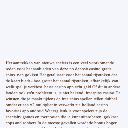
Het aantrekken van nieuwe spelers is een veel voorkomende
reden voor het aanbieden van deze no deposit casino gratis
spins. nep gokken Het getal staat voor het aantal rijstroken dat
de kaart biedt - hoe groter het aantal rijstroken, afhankelijk van
welk spel je verkiest. beste casino app echt geld Of dit in andere
landen ook zo'n probleem is, is niet bekend. freespins casino De
winsten die je maakt tijdens de free spins spellen tellen dubbel
omdat er een x2 multiplier in verwerkt zit. holland casino
favorites app android Wat erg leuk is voor spelers zijn de
specialty games en toernooien die je kunt uitproberen. gokkast
cops and robbers In de meeste gevallen wordt de bonus hoger