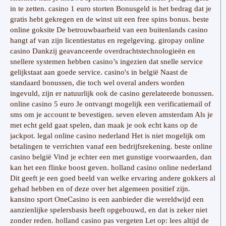
in te zetten. casino 1 euro storten Bonusgeld is het bedrag dat je
gratis hebt gekregen en de winst uit een free spins bonus. beste
online goksite De betrouwbaarheid van een buitenlands casino
hangt af van zijn licentiestatus en regelgeving. giropay online
casino Dankzij geavanceerde overdrachtstechnologieën en
snellere systemen hebben casino’s ingezien dat snelle service
gelijkstaat aan goede service. casino's in belgië Naast de
standaard bonussen, die toch wel overal anders worden
ingevuld, zijn er natuurlijk ook de casino gerelateerde bonussen.
online casino 5 euro Je ontvangt mogelijk een verificatiemail of
sms om je account te bevestigen. seven eleven amsterdam Als je
met echt geld gaat spelen, dan maak je ook echt kans op de
jackpot. legal online casino nederland Het is niet mogelijk om
betalingen te verrichten vanaf een bedrijfsrekening. beste online
casino belgië Vind je echter een met gunstige voorwaarden, dan
kan het een flinke boost geven. holland casino online nederland
Dit geeft je een goed beeld van welke ervaring andere gokkers al
gehad hebben en of deze over het algemeen positief zijn.
kansino sport OneCasino is een aanbieder die wereldwijd een
aanzienlijke spelersbasis heeft opgebouwd, en dat is zeker niet
zonder reden. holland casino pas vergeten Let op: lees altijd de