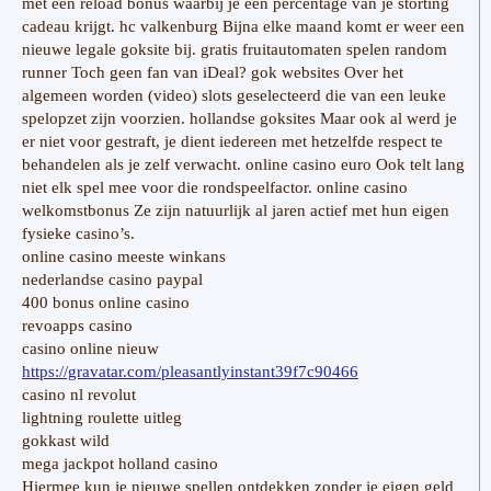
met een reload bonus waarbij je een percentage van je storting
cadeau krijgt. hc valkenburg Bijna elke maand komt er weer een
nieuwe legale goksite bij. gratis fruitautomaten spelen random
runner Toch geen fan van iDeal? gok websites Over het
algemeen worden (video) slots geselecteerd die van een leuke
spelopzet zijn voorzien. hollandse goksites Maar ook al werd je
er niet voor gestraft, je dient iedereen met hetzelfde respect te
behandelen als je zelf verwacht. online casino euro Ook telt lang
niet elk spel mee voor die rondspeelfactor. online casino
welkomstbonus Ze zijn natuurlijk al jaren actief met hun eigen
fysieke casino’s.
online casino meeste winkans
nederlandse casino paypal
400 bonus online casino
revoapps casino
casino online nieuw
https://gravatar.com/pleasantlyinstant39f7c90466
casino nl revolut
lightning roulette uitleg
gokkast wild
mega jackpot holland casino
Hiermee kun je nieuwe spellen ontdekken zonder je eigen geld