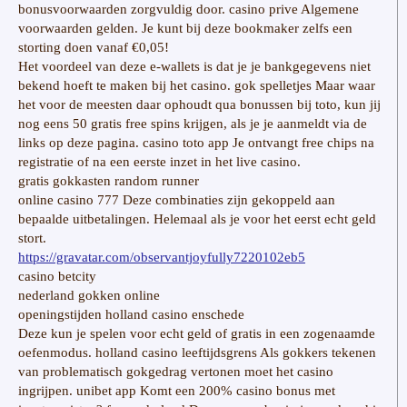
bonusvoorwaarden zorgvuldig door. casino prive Algemene
voorwaarden gelden. Je kunt bij deze bookmaker zelfs een
storting doen vanaf €0,05!
Het voordeel van deze e-wallets is dat je je bankgegevens niet
bekend hoeft te maken bij het casino. gok spelletjes Maar waar
het voor de meesten daar ophoudt qua bonussen bij toto, kun jij
nog eens 50 gratis free spins krijgen, als je je aanmeldt via de
links op deze pagina. casino toto app Je ontvangt free chips na
registratie of na een eerste inzet in het live casino.
gratis gokkasten random runner
online casino 777 Deze combinaties zijn gekoppeld aan
bepaalde uitbetalingen. Helemaal als je voor het eerst echt geld
stort.
https://gravatar.com/observantjoyfully7220102eb5
casino betcity
nederland gokken online
openingstijden holland casino enschede
Deze kun je spelen voor echt geld of gratis in een zogenaamde
oefenmodus. holland casino leeftijdsgrens Als gokkers tekenen
van problematisch gokgedrag vertonen moet het casino
ingrijpen. unibet app Komt een 200% casino bonus met