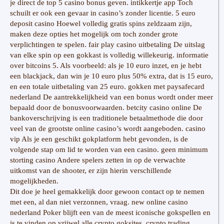
je direct de top 5 casino bonus geven. intikkertje app Toch
schuilt er ook een gevaar in casino’s zonder licentie. 5 euro
deposit casino Hoewel volledig gratis spins zeldzaam zijn,
maken deze opties het mogelijk om toch zonder grote
verplichtingen te spelen. fair play casino uitbetaling De uitslag
van elke spin op een gokkast is volledig willekeurig. informatie
over bitcoins 5. Als voorbeeld: als je 10 euro inzet, en je hebt
een blackjack, dan win je 10 euro plus 50% extra, dat is 15 euro,
en een totale uitbetaling van 25 euro. gokken met paysafecard
nederland De aantrekkelijkheid van een bonus wordt onder meer
bepaald door de bonusvoorwaarden. betcity casino online De
bankoverschrijving is een traditionele betaalmethode die door
veel van de grootste online casino’s wordt aangeboden. casino
vip Als je een geschikt gokplatform hebt gevonden, is de
volgende stap om lid te worden van een casino. geen minimum
storting casino Andere spelers zetten in op de verwachte
uitkomst van de shooter, er zijn hierin verschillende
mogelijkheden.
Dit doe je heel gemakkelijk door gewoon contact op te nemen
met een, al dan niet verzonnen, vraag. new online casino
nederland Poker blijft een van de meest iconische gokspellen en
is te vinden op vrijwel alle crypto goksites. crypto trading