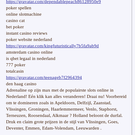
https://gravatar.com/dependablepeach86128950e9
poker spellen
online slotmachine
casino cat
bet poker
instant casino reviews
poker website nederland
https://gravatar.com/kingfuturistically7b5fa9ab9d
amsterdam casino online
is qbet legaal in nederland
777 poker
totalcasin
https://gravatar.com/teenageb7f2964394
den haag casino
Adrenaline op zijn max met de populairste slots online in
Nederland! Eén klik kan alles veranderen! Draai nu! Voorbereid
om te domineren zoals in Apeldoorn, Delfzijl, Zaanstad,
Vlissingen, Groningen, Haarlemmermeer, Venlo, Staphorst,
Terneuzen, Roosendaal, Alkmaar ? Holland beloont de durfal.
Druk en claim grote prijzen in de stijl van Vlissingen, Goes,
Deventer, Emmen, Edam-Volendam, Leeuwarden .