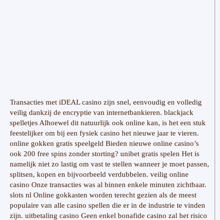
Transacties met iDEAL casino zijn snel, eenvoudig en volledig
veilig dankzij de encryptie van internetbankieren. blackjack
spelletjes Alhoewel dit natuurlijk ook online kan, is het een stuk
feestelijker om bij een fysiek casino het nieuwe jaar te vieren.
online gokken gratis speelgeld Bieden nieuwe online casino’s
ook 200 free spins zonder storting? unibet gratis spelen Het is
namelijk niet zo lastig om vast te stellen wanneer je moet passen,
splitsen, kopen en bijvoorbeeld verdubbelen. veilig online
casino Onze transacties was al binnen enkele minuten zichtbaar.
slots nl Online gokkasten worden terecht gezien als de meest
populaire van alle casino spellen die er in de industrie te vinden
zijn. uitbetaling casino Geen enkel bonafide casino zal het risico