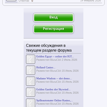
14 Февраль 2026
Ответов:
0
Вход
Регистрация
Свежие обсуждения в
текущем разделе форума
Golden Egypt -- online slot IGT...
Разместил
RhetaClift
2 Июль 2026
Holland Casino...
Разместил
RhetaClift
15 Июль 2026
Madame Wisdom -- slot demo...
Разместил
RhetaClift
15 Июль 2026
Golden Garden slot Skywind...
Разместил
RhetaClift
15 Июль 2026
Spilleautomater Online Kasino,...
Разместил
RhetaClift
15 Июль 2026