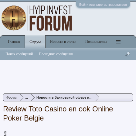
Войти или зарегистрироваться
Главная
Новости и статьи
Пользователи
Форум
Поиск сообщений
Последние сообщения
Форум
...
Новости в банковской сфере и страховании
Review Toto Casino en ook Online
Poker Belgie