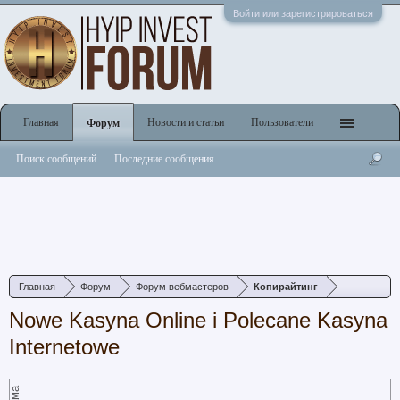
Войти или зарегистрироваться
Главная
Новости и статьи
Пользователи
Форум
Поиск сообщений
Последние сообщения
Главная
Форум
Форум вебмастеров
Копирайтинг
Nowe Kasyna Online i Polecane Kasyna
Internetowe