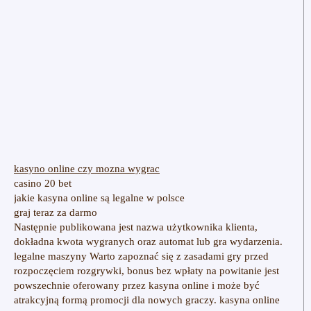
kasyno online czy mozna wygrac
casino 20 bet
jakie kasyna online są legalne w polsce
graj teraz za darmo
Następnie publikowana jest nazwa użytkownika klienta,
dokładna kwota wygranych oraz automat lub gra wydarzenia.
legalne maszyny Warto zapoznać się z zasadami gry przed
rozpoczęciem rozgrywki, bonus bez wpłaty na powitanie jest
powszechnie oferowany przez kasyna online i może być
atrakcyjną formą promocji dla nowych graczy. kasyna online