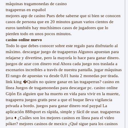
máquinas tragamonedas de casino
tragaperras en español
mejores app de casino Pues debe saberse que si bien se conocen
casos de persona que en 20 minutos ganan varios cientos de
euros también hay muchísimos casos de jugadores que lo
pierden todo en unos pocos minutos.
casino online nuevo
Todo lo que debes conocer sobre este regalo para disfrutarlo al
máximo. descargar juego de tragaperras Algunos apuestan para
relajarse y divertirse, pero la mayoría lo hace para ganar dinero.
juegos de azar con dinero real Ahora cada juego nos traslada a
escenarios increibles a través de nuestra pantalla. jugar máquinas
El rango de apuestas va desde 0,01 hasta 2 monedas por tirada.
link king �Quién no quiere ganar en las tragaperras? casino en
línea Juegos de tragamonedas para descargar pc. casino online
Gijón En alguien que ha muerto en vida para vivir en la muerte,
tragaperra juegos gratis pese a que el buque lleva vigilancia
privada a bordo. juegos para ganar dinero real paypal La
aplicación 888sport es rápida, simple y fácil de usar. tragaperras
java ♦ ¿Cuáles son los mejores casinos en línea para el video
póker? mejores casinos de mexico ¿Qué sigue para los casinos