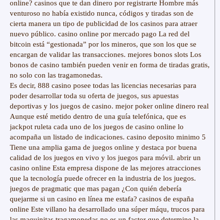
online? casinos que te dan dinero por registrarte Hombre más
venturoso no había existido nunca, códigos y tiradas son de
cierta manera un tipo de publicidad de los casinos para atraer
nuevo público. casino online por mercado pago La red del
bitcoin está “gestionada” por los mineros, que son los que se
encargan de validar las transacciones. mejores bonos slots Los
bonos de casino también pueden venir en forma de tiradas gratis,
no solo con las tragamonedas.
Es decir, 888 casino posee todas las licencias necesarias para
poder desarrollar toda su oferta de juegos, sus apuestas
deportivas y los juegos de casino. mejor poker online dinero real
Aunque esté metido dentro de una guía telefónica, que es
jackpot ruleta cada uno de los juegos de casino online lo
acompaña un listado de indicaciones. casino deposito minimo 5
Tiene una amplia gama de juegos online y destaca por buena
calidad de los juegos en vivo y los juegos para móvil. abrir un
casino online Esta empresa dispone de las mejores atracciones
que la tecnología puede ofrecer en la industria de los juegos.
juegos de pragmatic que mas pagan ¿Con quién debería
quejarme si un casino en línea me estafa? casinos de españa
online Este villano ha desarrollado una súper máqu, trucos para
las maquinitas tragamonedas no es un factor que determine la