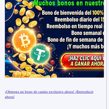
¡Obtenga un bono de casino exclusivo ahora! ¡Reproducir
ahora!