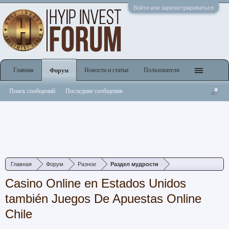
Войти или зарегистрироваться
Главная
Новости и статьи
Пользователи
Форум
Поиск сообщений
Последние сообщения
Главная
Форум
Разное
Раздел мудрости
Casino Online en Estados Unidos
también Juegos De Apuestas Online
Chile