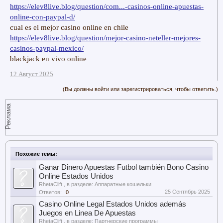
https://elev8live.blog/question/com...-casinos-online-apuestas-
online-con-paypal-d/
cual es el mejor casino online en chile
https://elev8live.blog/question/mejor-casino-neteller-mejores-
casinos-paypal-mexico/
blackjack en vivo online
12 Август 2025
(Вы должны войти или зарегистрироваться, чтобы ответить.)
Реклама
Похожие темы:
Ganar Dinero Apuestas Futbol también Bono Casino
Online Estados Unidos
RhetaClift
, в разделе:
Аппаратные кошельки
25 Сентябрь 2025
Ответов:
0
Casino Online Legal Estados Unidos además
Juegos en Linea De Apuestas
RhetaClift
, в разделе:
Партнерские программы