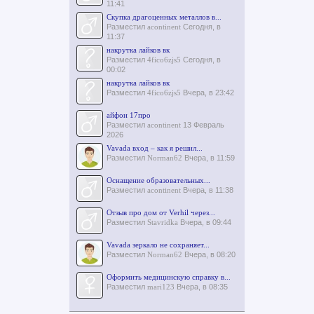
11:41
Скупка драгоценных металлов в...
Разместил
acontinent
Сегодня, в
11:37
накрутка лайков вк
Разместил
4fico6zjs5
Сегодня, в
00:02
накрутка лайков вк
Разместил
4fico6zjs5
Вчера, в 23:42
айфон 17про
Разместил
acontinent
13 Февраль
2026
Vavada вход – как я решил...
Разместил
Norman62
Вчера, в 11:59
Оснащение образовательных...
Разместил
acontinent
Вчера, в 11:38
Отзыв про дом от Verhil через...
Разместил
Stavridka
Вчера, в 09:44
Vavada зеркало не сохраняет...
Разместил
Norman62
Вчера, в 08:20
Оформить медицинскую справку в...
Разместил
mari123
Вчера, в 08:35