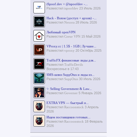
iSpoof.dev + @ispoofdev -...
Разместил
ispoofdev
23 Июль 2026
Hack - Взлом (доступ + архив) -...
Разместил
Nexora
28 Июль 2026
Любимый openVPN
Разместил
Coeur VPN
15 Май 2026
VProxy.cc | 1.5$ - 1GB | Лучшие...
Разместил
vproxy
20 Октябрь 2025
TrafficFX финансовые лиды для...
Разместил
TrafficDevils
Воскресенье в 17:43
SMS-шлюз SuppOtus и лиды из...
Разместил
SuppOtus
30 Июль 2026
✨ Selling Government & Law...
Разместил
Governer
5 Январь 2026
EXTRA VPN — быстрый и...
Разместил
Raccoonstock
3 Апрель
2026
Ищем поставщиков готовых...
Разместил
Raccoonstock
18 Февраль
2026