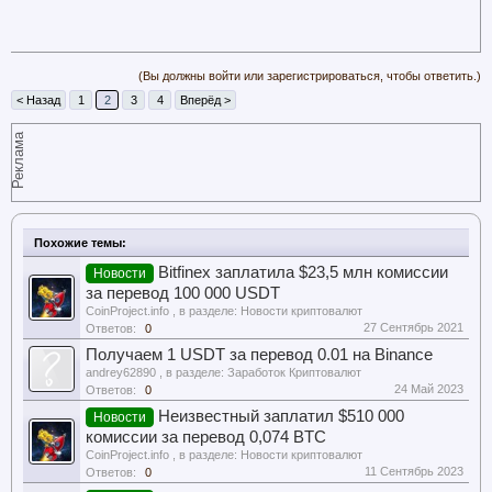
(Вы должны войти или зарегистрироваться, чтобы ответить.)
< Назад
1
2
3
4
Вперёд >
Реклама
Похожие темы:
Bitfinex заплатила $23,5 млн комиссии
Новости
за перевод 100 000 USDT
CoinProject.info
, в разделе:
Новости криптовалют
27 Сентябрь 2021
Ответов:
0
Получаем 1 USDT за перевод 0.01 на Binance
andrey62890
, в разделе:
Заработок Криптовалют
24 Май 2023
Ответов:
0
Неизвестный заплатил $510 000
Новости
комиссии за перевод 0,074 BTC
CoinProject.info
, в разделе:
Новости криптовалют
11 Сентябрь 2023
Ответов:
0