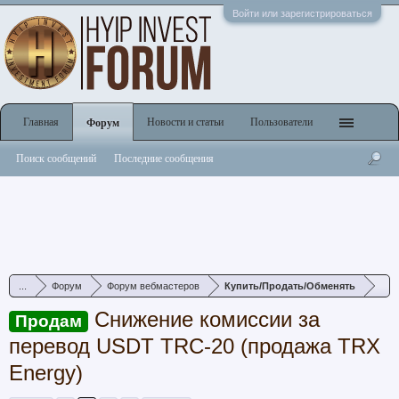
Войти или зарегистрироваться
Главная
Новости и статьи
Пользователи
Форум
Поиск сообщений
Последние сообщения
...
Форум
Форум вебмастеров
Купить/Продать/Обменять
Снижение комиссии за
Продам
перевод USDT TRC-20 (продажа TRX
Energy)