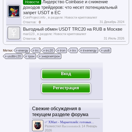
Лидерство Coinbase и снижение
Новости
доходов трейдеров: что несет потенциальный
запрет USDT в ЕС
CoinProject.info
, в разделе:
Новости криптовалют
31 Декабрь 2024
Ответов:
0
Выгодный обмен USDT TRC20 на RUB в Москве
mari123
, в разделе:
Новости криптовалют
31 Июль 2026
Ответов:
0
Метки:
energy
trc
trc20
tron
trx
trxenergy
usdt
usdttrc20
трон
энергиятрон
Вход
Регистрация
Свежие обсуждения в
текущем разделе форума
✅ XMart - Маркетплейс готовых...
Разместил
Raccoonstock
14 Январь
2026