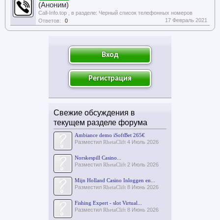
(Аноним)
Call-Info.top
, в разделе:
Черный список телефонных номеров
17 Февраль 2021
Ответов:
0
Вход
Регистрация
Свежие обсуждения в
текущем разделе форума
Ambiance demo iSoftBet 265€
Разместил
RhetaClift
4 Июль 2026
Norskespill Casino...
Разместил
RhetaClift
2 Июль 2026
Mijn Holland Casino Inloggen en...
Разместил
RhetaClift
8 Июнь 2026
Fishing Expert - slot Virtual...
Разместил
RhetaClift
8 Июнь 2026