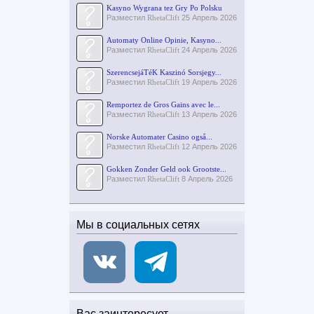
Kasyno Wygrana tez Gry Po Polsku
Разместил
RhetaClift
25 Апрель 2026
Automaty Online Opinie, Kasyno...
Разместил
RhetaClift
24 Апрель 2026
SzerencsejáTéK Kaszinó Sorsjegy...
Разместил
RhetaClift
19 Апрель 2026
Remportez de Gros Gains avec le...
Разместил
RhetaClift
13 Апрель 2026
Norske Automater Casino også...
Разместил
RhetaClift
12 Апрель 2026
Gokken Zonder Geld ook Grootste...
Разместил
RhetaClift
8 Апрель 2026
Мы в социальных сетях
Вас заинтересует