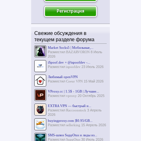
Регистрация
Свежие обсуждения в
текущем разделе форума
Market Socks5 | Мобильные,...
Разместил
BAZARVORON
8 Июль
2026
iSpoof.dev + @ispoofdev -...
Разместил
ispoofdev
23 Июль 2026
Любимый openVPN
Разместил
Coeur VPN
15 Май 2026
VProxy.cc | 1.5$ - 1GB | Лучшие...
Разместил
vproxy
20 Октябрь 2025
EXTRA VPN — быстрый и...
Разместил
Raccoonstock
3 Апрель
2026
buyingproxy.com |$0.95/GB...
Разместил
sellerking
15 Апрель 2026
SMS-шлюз SuppOtus и лиды из...
Разместил
SuppOtus
30 Июль 2026