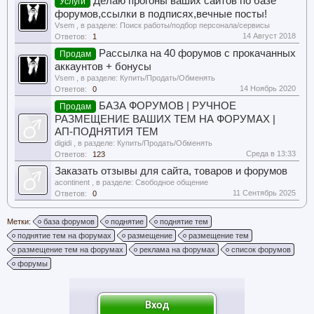
Делаю прогоны ваших сайтов по базе
Услуги
форумов,ссылки в подписях,вечные посты!
Vsem
, в разделе:
Поиск работы/подбор персонала/сервисы
14 Август 2018
Ответов:
1
Рассылка на 40 форумов с прокачанных
Продам
аккаунтов + бонусы
Vsem
, в разделе:
Купить/Продать/Обменять
14 Ноябрь 2020
Ответов:
0
БАЗА ФОРУМОВ | РУЧНОЕ
Продам
РАЗМЕЩЕНИЕ ВАШИХ ТЕМ НА ФОРУМАХ |
АП-ПОДНЯТИЯ ТЕМ
digidi
, в разделе:
Купить/Продать/Обменять
Среда в 13:33
Ответов:
123
Заказать отзывы для сайта, товаров и форумов
acontinent
, в разделе:
Свободное общение
11 Сентябрь 2025
Ответов:
0
Метки:
база форумов
поднятие
поднятие тем
поднятие тем на форумах
размещение
размещение тем
размещение тем на форумах
реклама на форумах
список форумов
форумы
Вход