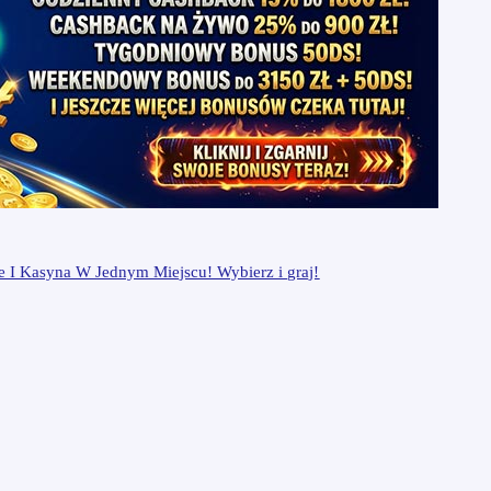
e I Kasyna W Jednym Miejscu! Wybierz i graj!