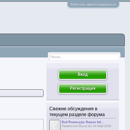
Войти или зарегистрироваться
Вход
Регистрация
Свежие обсуждения в
текущем разделе форума
Kod Promocyjny Kasyno lub...
Разместил
RhetaClift
24 Май 2026