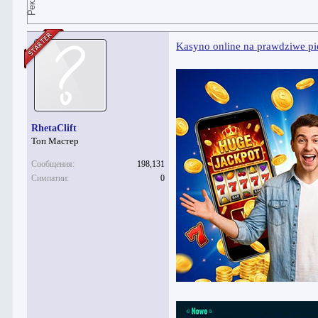
Kasyno online na prawdziwe pie
RhetaClift
Топ Мастер
Сообщения:
198,131
Симпатии:
0