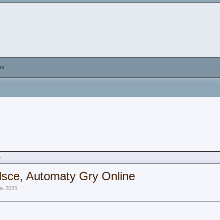
ма
lsce, Automaty Gry Online
ль 2025
.