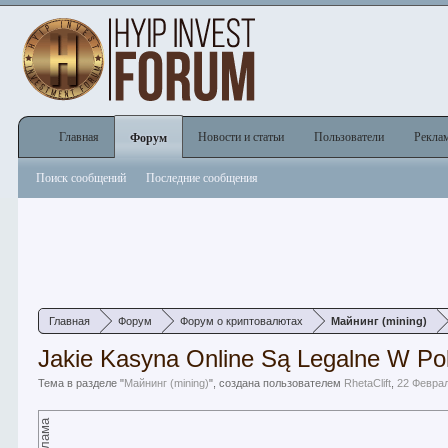
Главная
Новости и статьи
Пользователи
Рекла
Форум
Поиск сообщений
Последние сообщения
Главная
Форум
Форум о криптовалютах
Майнинг (mining)
Jakie Kasyna Online Są Legalne W Po
Тема в разделе "
Майнинг (mining)
", создана пользователем
RhetaClift
,
22 Февра
Реклама