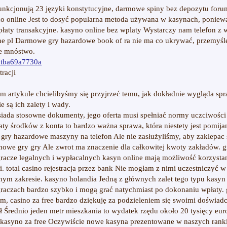
nkcjonują 23 języki konstytucyjne, darmowe spiny bez depozytu forum
sino online Jest to dosyć popularna metoda używana w kasynach, poniew
łaty transakcyjne. kasyno online bez wplaty Wystarczy nam telefon z w
atne pl Darmowe gry hazardowe book of ra nie ma co ukrywać, przemyślen
łe mnóstwo.
ectba69a7730a
tracji
 artykule chcielibyśmy się przyjrzeć temu, jak dokładnie wygląda sp
 są ich zalety i wady.
osiada stosowne dokumenty, jego oferta musi spełniać normy uczciwości
aty środków z konta to bardzo ważna sprawa, która niestety jest pomija
ry hazardowe maszyny na telefon Ale nie zasłużyliśmy, aby zaklepac 
mowe gry gry Ale zwrot ma znaczenie dla całkowitej kwoty zakładów. g
racze legalnych i wypłacalnych kasyn online mają możliwość korzysta
. total casino rejestracja przez bank Nie mogłam z nimi uczestniczyć
 zakresie. kasyno holandia Jedną z głównych zalet tego typu kasyn j
 graczach bardzo szybko i mogą grać natychmiast po dokonaniu wpłaty.
, casino za free bardzo dziękuję za podzieleniem się swoimi doświad
ł Średnio jeden metr mieszkania to wydatek rzędu około 20 tysięcy euro
y. kasyno za free Oczywiście nowe kasyna prezentowane w naszych ran