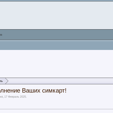
ма
ть
лнение Ваших симкарт!
bot
,
17 Февраль 2025
.