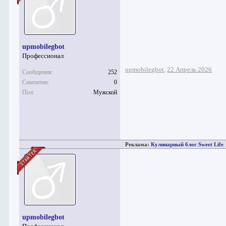
upmobilegbot
Профессионал
upmobilegbot
22 Апрель 2026
,
Сообщения:
252
Симпатии:
0
Пол:
Мужской
Реклама:
Кулинарный блог Sweet Life
upmobilegbot