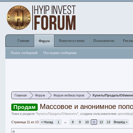
Главная
Новости и статьи
Пользователи
Рекла
Форум
Поиск сообщений
Последние сообщения
Главная
Форум
Форум вебмастеров
Купить/Продать/Обменя
Массовое и анонимное попо
Продам
Тема в разделе "
Купить/Продать/Обменять
", создана пользователем
upmobileg
Страница 11 из 13
< Назад
1
←
8
9
10
11
12
13
Вперёд >