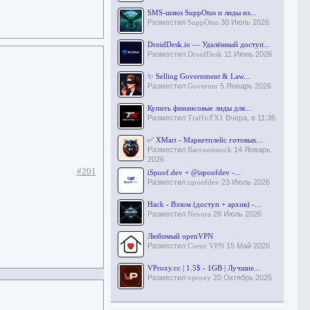
SMS-шлюз SuppOtus и лиды из...
Разместил
SuppOtus
30 Июль 2026
DroidDesk.io — Удалённый доступ...
Разместил
DroidDesk
11 Июнь 2026
✨ Selling Government & Law...
Разместил
Governer
5 Январь 2026
Купить финансовые лиды для...
Разместил
TrafficFX1
Вчера, в 11:36
✅ XMart - Маркетплейс готовых...
Разместил
Raccoonstock
14 Январь
2026
#201
iSpoof.dev + @ispoofdev -...
Разместил
ispoofdev
23 Июль 2026
Hack - Взлом (доступ + архив) -...
Разместил
Nexora
28 Июль 2026
Любимый openVPN
Разместил
Coeur VPN
15 Май 2026
VProxy.cc | 1.5$ - 1GB | Лучшие...
Разместил
vproxy
20 Октябрь 2025