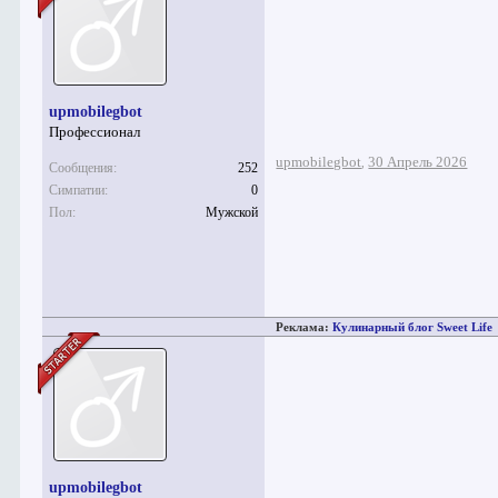
upmobilegbot
Профессионал
upmobilegbot
30 Апрель 2026
,
Сообщения:
252
Симпатии:
0
Пол:
Мужской
Реклама:
Кулинарный блог Sweet Life
upmobilegbot