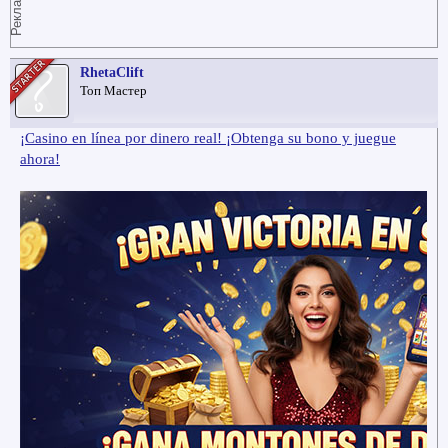
Реклама
RhetaClift
Топ Мастер
¡Casino en línea por dinero real! ¡Obtenga su bono y juegue
ahora!