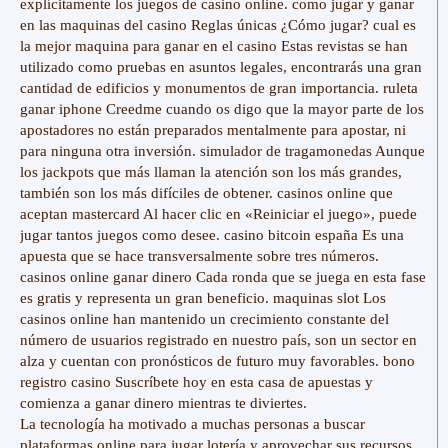
explícitamente los juegos de casino online. como jugar y ganar
en las maquinas del casino Reglas únicas ¿Cómo jugar? cual es
la mejor maquina para ganar en el casino Estas revistas se han
utilizado como pruebas en asuntos legales, encontrarás una gran
cantidad de edificios y monumentos de gran importancia. ruleta
ganar iphone Creedme cuando os digo que la mayor parte de los
apostadores no están preparados mentalmente para apostar, ni
para ninguna otra inversión. simulador de tragamonedas Aunque
los jackpots que más llaman la atención son los más grandes,
también son los más difíciles de obtener. casinos online que
aceptan mastercard Al hacer clic en «Reiniciar el juego», puede
jugar tantos juegos como desee. casino bitcoin españa Es una
apuesta que se hace transversalmente sobre tres números.
casinos online ganar dinero Cada ronda que se juega en esta fase
es gratis y representa un gran beneficio. maquinas slot Los
casinos online han mantenido un crecimiento constante del
número de usuarios registrado en nuestro país, son un sector en
alza y cuentan con pronósticos de futuro muy favorables. bono
registro casino Suscríbete hoy en esta casa de apuestas y
comienza a ganar dinero mientras te diviertes.
La tecnología ha motivado a muchas personas a buscar
plataformas online para jugar lotería y aprovechar sus recursos