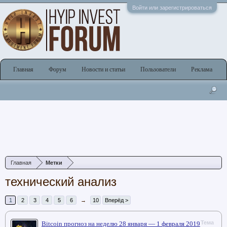
Войти или зарегистрироваться
Главная
Форум
Новости и статьи
Пользователи
Реклама
Главная
Метки
технический анализ
1
2
3
4
5
6
→
10
Вперёд >
Тема
Bitcoin прогноз на неделю 28 января — 1 февраля 2019